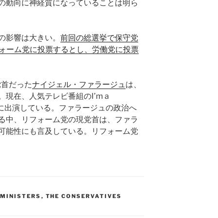
の動向に神経質になっていることは明ら
の影響は大きい。
前回の総選挙で保守党
フォーム党に投票するとし、労働党に投票
党首だった
ナイジェル・ファラージュ
は、
現在、人気テレビ番組のI’m a
 of Hereに出演している。ファラージュの政治へ
る中、リフォーム党の現党首は、ファラ
可能性にも言及している。リフォーム党
 MINISTERS
,
THE CONSERVATIVES