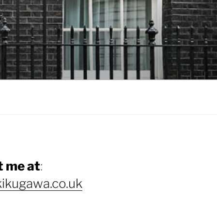
 me at
:
ikugawa.co.uk