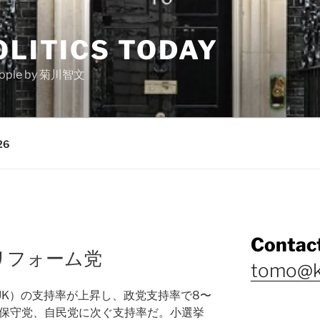
OLITICS TODAY
e people by 菊川智文
26
Contact
リフォーム党
tomo@k
 UK）の支持率が上昇し、政党支持率で8〜
、保守党、自民党に次ぐ支持率だ。小選挙