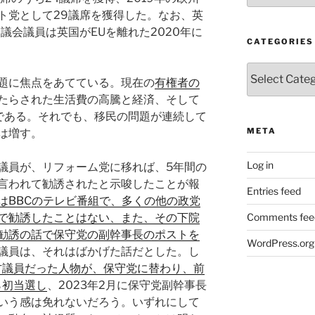
ト党として29議席を獲得した。なお、英
議会議員は英国がEUを離れた2020年に
CATEGORIES
Categories
題に焦点をあてている。現在の
有権者の
たらされた生活費の高騰と経済、そして
である。それでも、移民の問題が連続して
META
は増す。
Log in
議員が、リフォーム党に移れば、5年間の
言われて勧誘されたと示唆したことが報
Entries feed
はBBCのテレビ番組で、多くの他の政党
Comments fee
で勧誘したことはない、また、その下院
勧誘の話で保守党の副幹事長のポストを
WordPress.org
議員は、それはばかげた話だとした。し
地方議員だった人物が、保守党に替わり、前
ら初当選し
、2023年2月に保守党副幹事長
いう感は免れないだろう。いずれにして