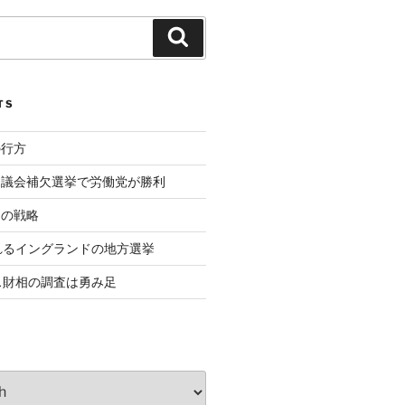
Search
TS
の行方
ド議会補欠選挙で労働党が勝利
相の戦略
れるイングランドの地方選挙
ス財相の調査は勇み足