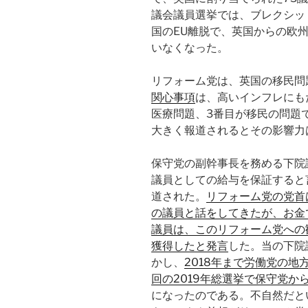
議会議員選挙では、ブレクシッ
国のEU離脱で、英国からの欧州
いなくなった。
リフォーム党は、英国の移民問
関心事項
は、高いインフレにも
医療問題、3番目が移民の問題
大きく報道されるとその影響力
保守党の副幹事長を務める下院
議員としての給与を保証すると
道された。
リフォーム党の党首
の議員と話をしてきたが、お金
議員は、このリフォーム党への
獲得したと発言
した。当の下院
かし、
2018年まで労働党の
回の2019年総選挙で保守党か
になったのである。不自然だと