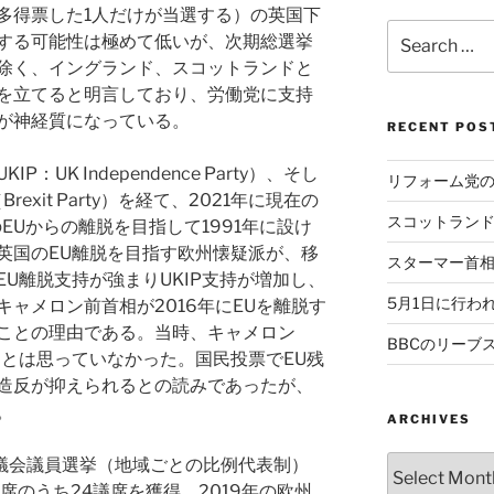
多得票した1人だけが当選する）の英国下
Search
する可能性は極めて低いが、次期総選挙
for:
除く、イングランド、スコットランドと
を立てると明言しており、労働党に支持
が神経質になっている。
RECENT POS
UK Independence Party）、そし
リフォーム党
exit Party）を経て、2021年に現在の
スコットラン
EUからの離脱を目指して1991年に設け
英国のEU離脱を目指す欧州懐疑派が、移
スターマー首
U離脱支持が強まりUKIP支持が増加し、
5月1日に行わ
ャメロン前首相が2016年にEUを離脱す
ことの理由である。当時、キャメロン
BBCのリーブ
るとは思っていなかった。国民投票でEU残
造反が抑えられるとの読みであったが、
。
ARCHIVES
Archives
欧州議会議員選挙（地域ごとの比例代表制）
席のうち24議席を獲得、2019年の欧州