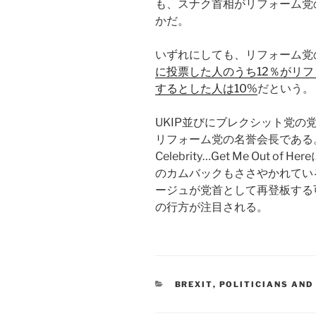
も、スナク首相がリフォーム党
かだ。
いずれにしても、リフォーム党
に投票した人のうち12％がリ
するとした人は10%
だという。
UKIP並びにブレクシット党の
リフォーム党の名誉会長である。
Celebrity…Get Me Out
のカムバックもささやかれてい
ージュが党首として再登板する
の行方が注目される。
CATEGORIES
BREXIT
,
POLITICIANS AND