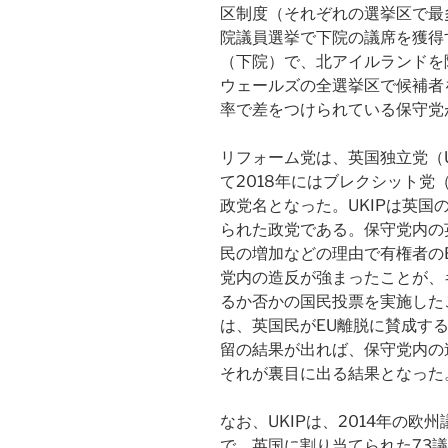
区制度（それぞれの選挙区で最
院議員選挙で下院の議席を獲得
（下院）で、北アイルランドを
ウェールズの全選挙区で候補者
率で差をつけられている保守党
リフォーム党は、英国独立党（UKIP：
て2018年にはブレクシット党（Br
政党名となった。UKIPは英国の
られた政党である。保守党内の
民の増加などの理由で有権者のE
党内の造反が強まったことが、キ
るか否かの国民投票を実施した
は、英国民がEU離脱に賛成す
留の結果が出れば、保守党内の
それが裏目に出る結果となった
なお、UKIPは、2014年の
で、英国に割り当てられた73議