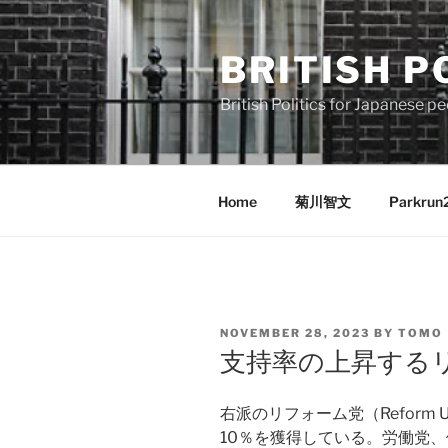
Skip
to
BRITISH P
content
British Politics for Japanes
Home
菊川智文
Parkrun
POSTED
NOVEMBER 28, 2023
BY
TOMO
ON
支持率の上昇する
右派のリフォーム党（Reform
10％を獲得している。労働党