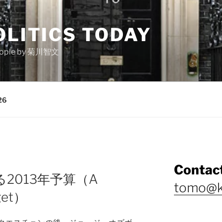
OLITICS TODAY
e people by 菊川智文
26
Contact
2013年予算（A
tomo@k
get）