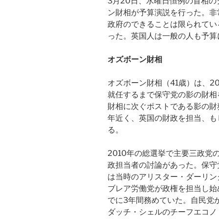
3月20日、水曜日恒例の首相
ン財相が予算演説を行った。非
政府のできることは限られてい
った。英国人は一般の人も予算
オズボーン財相
オズボーン財相（41歳）は、2
就任するまで保守党の影の財相
財相に次ぐポストである影の財
年近く、英国の財政を担当、も
る。
2010年の総選挙で主要三政
政担当者の討論があった。保守
は当時のアリスター・ダーリン
ブレア労働党が政権を担当し始
でに3年間務めていた。自民党
ダッチ・シェルのチーフエコノ