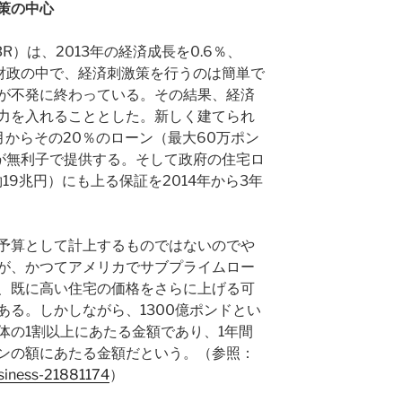
策の中心
）は、2013年の経済成長を0.6％、
緊縮財政の中で、経済刺激策を行うのは簡単で
が不発に終わっている。その結果、経済
力を入れることとした。新しく建てられ
月からその20％のローン（最大60万ポン
府が無利子で提供する。そして政府の住宅ロ
19兆円）にも上る保証を2014年から3年
予算として計上するものではないのでや
が、かつてアメリカでサブプライムロー
、既に高い住宅の価格をさらに上げる可
ある。しかしながら、1300億ポンドとい
体の1割以上にあたる金額であり、1年間
ンの額にあたる金額だという。（参照：
siness-21881174
）