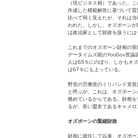
（現ビジネス相）であった。こ
作成した模範解答に基づいて質
比べて弱く見えたが、それは当
われた。しかし、オズボーンが
は政治家として財政を扱うには
これまでのオズボーン財相の実
データイムズ紙のYouGov世
人は65％にのぼり、しかもオ
は67％にも上っている。
野党の労働党のミリバンド党首
と呼ぶが、これは、オズボーン
務めているからである。財相を
るが、長い盟友であるキャメロ
オズボーンの緊縮財政
財相に就任して以来、オズボー