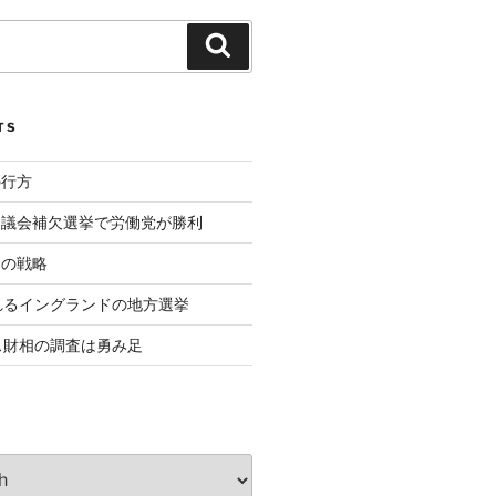
Search
TS
の行方
ド議会補欠選挙で労働党が勝利
相の戦略
れるイングランドの地方選挙
ス財相の調査は勇み足