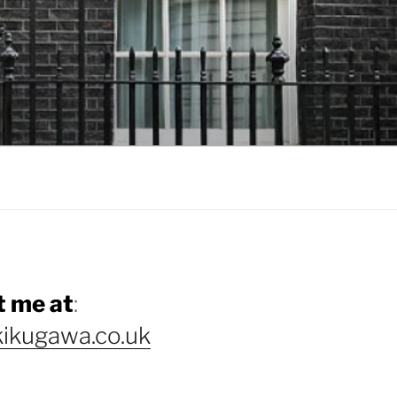
 me at
:
ikugawa.co.uk