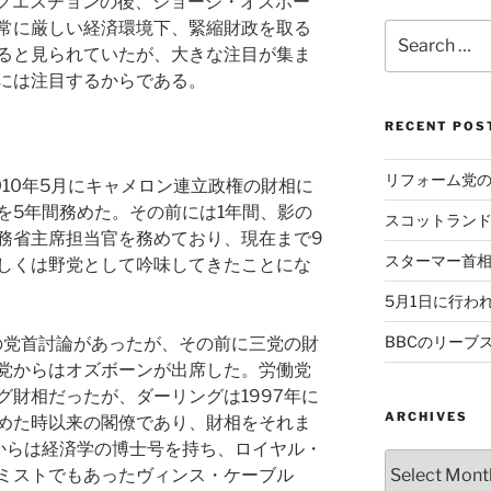
のクエスチョンの後、ジョージ・オズボー
常に厳しい経済環境下、緊縮財政を取る
Search
ると見られていたが、大きな注目が集ま
for:
には注目するからである。
RECENT POS
リフォーム党
010年5月にキャメロン連立政権の財相に
を5年間務めた。その前には1年間、影の
スコットラン
務省主席担当官を務めており、現在まで9
スターマー首
しくは野党として吟味してきたことにな
5月1日に行わ
BBCのリーブ
党の党首討論があったが、その前に三党の財
党からはオズボーンが出席した。労働党
グ財相だったが、ダーリングは1997年に
ARCHIVES
めた時以来の閣僚であり、財相をそれま
からは経済学の博士号を持ち、ロイヤル・
Archives
ミストでもあったヴィンス・ケーブル