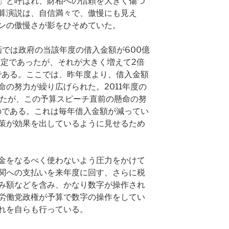
」と呼ばれ、財相への信頼を大きく傷つ
算演説は、自信満々で、傲慢にも見え
ンの傲慢さが影をひそめていた。
計画では政府の当該年度の借入金額が600億
予定であったが、それが大きく増えて2倍
しである。ここでは、昨年度より、借入金額
の努力が繰り広げられた。2011年度の
ったが、この予算スピーチ直前の懸命の努
たのである。これは毎年借入金額が減ってい
策が効果を出しているように見せるため
金をなるべく使わないよう圧力をかけて
関への支払いを来年度に回す、さらに税
み額などを含み、かなり数字が操作され
労働党政権が予算で数字の操作をしてい
れを自らも行っている。