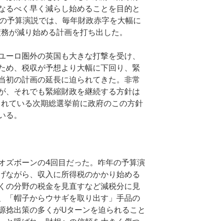
なるべく早く減らし始めることを目的と
初の予算演説では、毎年財政赤字を大幅に
債務が減り始める計画を打ち出した。
ユーロ圏外の英国も大きな打撃を受け、
ため、税収が予想より大幅に下回り、緊
当初の計画の延長に迫られてきた。非常
が、それでも緊縮財政を継続する方針は
定されている次期総選挙前に政府のこの方針
いる。
オズボーンの4回目だった。咋年の予算演
げながら、収入に所得税のかかり始める
くの分野の税金を見直すなど減税分に見
、「帽子からウサギを取り出す」手品の
源捻出策の多くがUターンを迫られること