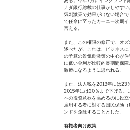
ある。今年7月にイングランド
ナダ銀行総裁の仕事がしやすい
気刺激策で効果が出ない場合で
て任命に至ったカーニー次期イ
言える。
また、この権限の修正で、オズ
述べたが、これは、ビジネスに
の予算の景気刺激策の中心が住
に低い金利が比較的長期間保障
激策になるように思われる。
また、法人税を2013年には23
2015年には20％まで下げる
への投資意欲を高めるのに役立
雇用する者に対する国民保険（Nati
ンドを免除することとした。
有権者向け政策