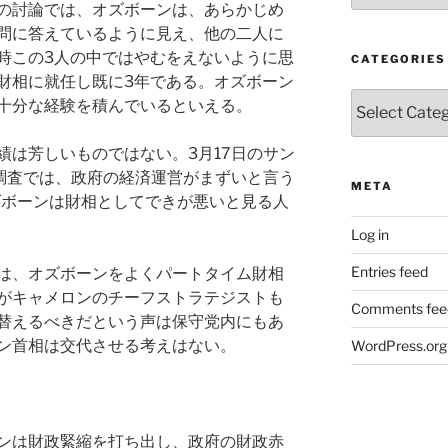
の討論では、オズボーンは、あらかじめ
問に答えているように見え、他の二人に
時この3人の中ではやむをえないように思
CATEGORIES
財相に就任し既に3年である。オズボーン
Categories
十分な経験を積んでいるといえる。
績は芳しいものではない。3月17日のサン
論調査では、政府の経済運営がまずいと言う
META
ズボーンは財相としてできが悪いと見る人
Log in
Entries feed
は、オズボーンをよくパートタイム財相
がキャメロンのチーフストラテジストも
Comments fee
替えるべきだという声は保守党内にもあ
ン首相は交代させる考えはない。
WordPress.org
ンは財政緊縮を打ち出し、政府の財政赤