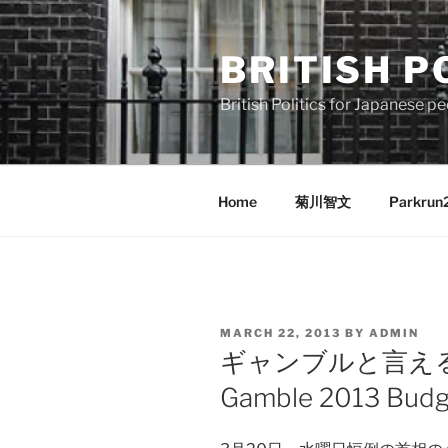
Skip
to
BRITISH P
content
British Politics for Japanes
Home
菊川智文
Parkrun
POSTED
MARCH 22, 2013
BY
ADMIN
ON
ギャンブルと言える
Gamble 2013 Bud