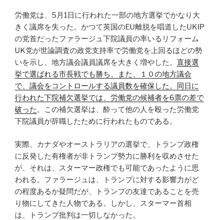
労働党は、5月1日に行われた一部の地方選挙でかなり大
きく議席を失った。かつて英国のEU離脱を唱道したUKIP
の党首だったファラージュ下院議員の率いるリフォーム
UK党が世論調査の政党支持率で労働党を上回るほどの勢
いを示し、地方議会議員議席を大きく増やした。
直接選
挙で選ばれる市長戦でも勝ち、また、１０の地方議会
で、議会をコントロールする議員数を確保した。同日に
行われた下院補欠選挙では、労働党の候補者を6票の差で
破った
。この補欠選挙は、酔って他の人を殴った労働党
下院議員が辞職したために行われたものである。
実際、カナダやオーストラリアの選挙で、トランプ政権
に反発した有権者が非トランプ勢力に勝利を収めさせた
が、それは、スターマー政権でも可能であったように思
われる。ファラージュは、トランプに対する影響力がど
の程度あるか疑問だが、トランプの友達であることを売
り物にしてきた人物である。しかし、スターマー首相
は、トランプ批判は一切しなかった。