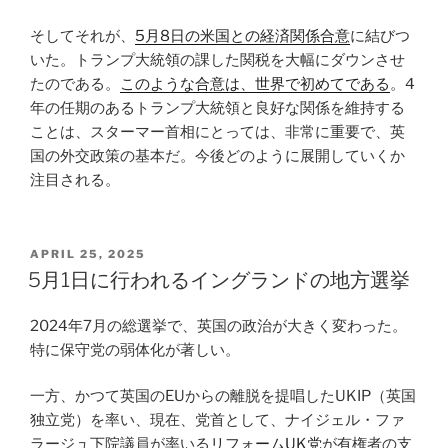
そしてそれが、
5月8日の米国との経済関係合意
に結びつ
いた。トランプ大統領の課した関税を大幅にダウンさせ
たのである。
このような合意は、世界で初めてである
。4
年の任期のあるトランプ大統領と良好な関係を維持する
ことは、スターマー首相にとっては、非常に重要で、英
国の外交政策の基本だ。今後どのように展開していくか
注目される。
POSTED
APRIL 25, 2025
ON
5月1日に行われるイングランドの地方選挙
2024年7月の総選挙で、英国の政治が大きく変わった。
特に保守党の弱体化が著しい。
一方、かつて英国のEUからの離脱を提唱したUKIP（英国
独立党）を率い、現在、党首として、ナイジェル・ファ
ラージュ下院議員が率いる
リフォームUK党
が有権者の支