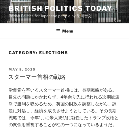
Skip
BRITISH POLITICS TODAY
to
British Politics for Japanese people by 菊川智文
content
Menu
CATEGORY:
ELECTIONS
POSTED
MAY 8, 2025
ON
スターマー首相の戦略
労働党を率いるスターマー首相には、長期戦略がある。
目先の問題にかかわらず、4年余り先に行われる次期総選
挙で勝利を収めるため、英国の財政を調整しながら、課
題に対処し、経済を成長させようとしている。その長期
戦略では、今年1月に米大統領に就任したトランプ政権と
の関係を重視することが柱の一つになっているようだ。