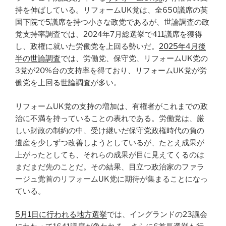
持を伸ばしている。リフォームUK党は、全650議席の英
国下院で5議席を持つ小さな政党であるが、世論調査の政
党支持率調査では、2024年7月総選挙で411議席を獲得
し、政権に就いた労働党を上回る勢いだ。
2025年4月後
半の世論調査
では、労働党、保守党、リフォームUK党の
3党が20%台の支持率を得ており、リフォームUK党が労
働党を上回る世論調査が多い。
リフォームUK党の支持の増加は、有権者がこれまでの政
治に不満を持っていることの表れである。労働党は、厳
しい財政の制約の中、受け継いだ保守党政権時代の負の
遺産を少しずつ改善しようとしているが、たとえ成果が
上がったとしても、それらの成果が目に見えてくるのは
まだまだ先のことだ。その結果、目立つ政治家のファラ
ージュ党首のリフォームUK党に期待が集まることになっ
ている。
5月1日に行われる地方選挙
では、イングランドの23議会