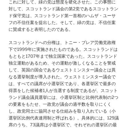
これに対して、緑の党は態度を硬化させた。この事態に
対して、スコットランド議会の第2党であるスコットラン
ド保守党は、スコットランド第一首相のハムザ・ユーサ
フの不信任案を提出した。そして、緑の党は、不信任案
に賛成すると表明したのである。
スコットランドへの分権は、トニー・ブレア労働党政権
下で1999年に実施されたものである。スコットランドは
もともと1707年まで独立国家であった。スコットランド
独立運動があるため、その運動が激しくなることを警戒
して、英国の国会であるウェストミンスター議会とは異
なる選挙制度が導入された。ウェストミンスター議会で
は、すべての議席が小選挙区であり、各選挙区で最多の
得票をした候補者1人が当選する制度であるが、スコット
ランド議会議員選挙には、小選挙区制と比例代表制の2つ
の要素をもたせ、一政党が議会の過半数を取りにくく
し、政党同士に協同させる仕組みを取り入れている（小
選挙区比例代表連用制と呼ばれる）。具体的には、129議
席のうち、73議席は小選挙区で、それぞれの選挙区の最