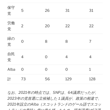
保守
5
26
31
31
党
労働
2
20
22
22
党
緑の
0
8
8
7
党
自民
4
0
4
4
党
Alba
0
0
0
1
計
73
56
129
128
なお、2021年の時点では、SNPは、64議席だったが、
2023年の党首選に立候補した１議員が、政策の相違で、
2021年設立のAlba（スコットランドのゲール語でスコッ