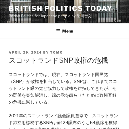
Skip
BRITISH POLITICS TODAY
to
British Politics for Japanese people by 菊川智文
content
Menu
POSTED
APRIL 29, 2024
BY
TOMO
ON
スコットランドSNP政権の危機
スコットランドでは、現在、スコットランド国民党
（SNP）が政権を担当している。SNPは、これまでスコ
ットランド緑の党と協力して政権を維持してきたが、そ
の関係を突如解消し、緑の党を怒らせたために政権瓦解
の危機に瀕している。
2021年のスコットランド議会議員選挙で、スコットラン
ド独立を標榜するSNPは全129議席のうち64議席を獲得