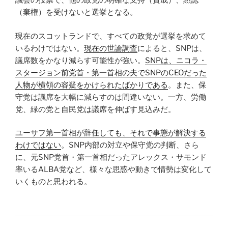
議会の投票で、他の政党の明確な支持（賛成）、黙認
（棄権）を受けないと選挙となる。
現在のスコットランドで、すべての政党が選挙を求めて
いるわけではない。
現在の世論調査
によると、SNPは、
議席数をかなり減らす可能性が強い。
SNPは、ニコラ・
スタージョン前党首・第一首相の夫でSNPのCEOだった
人物が横領の容疑をかけられたばかりである
。また、保
守党は議席を大幅に減らすのは間違いない。一方、労働
党、緑の党と自民党は議席を伸ばす見込みだ。
ユーサフ第一首相が辞任しても、それで事態が解決する
わけではない
。SNP内部の対立や保守党の判断、さら
に、元SNP党首・第一首相だったアレックス・サモンド
率いるALBA党など、様々な思惑や動きで情勢は変化して
いくものと思われる。