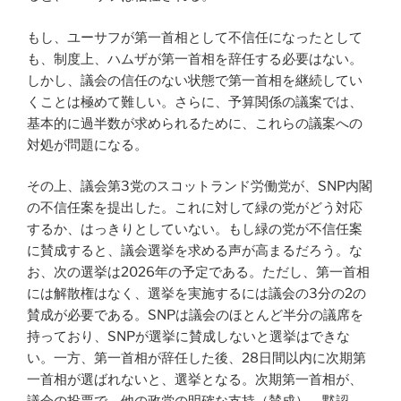
もし、ユーサフが第一首相として不信任になったとして
も、制度上、ハムザが第一首相を辞任する必要はない。
しかし、議会の信任のない状態で第一首相を継続してい
くことは極めて難しい。さらに、予算関係の議案では、
基本的に過半数が求められるために、これらの議案への
対処が問題になる。
その上、議会第3党のスコットランド労働党が、SNP内閣
の不信任案を提出した。これに対して緑の党がどう対応
するか、はっきりとしていない。もし緑の党が不信任案
に賛成すると、議会選挙を求める声が高まるだろう。な
お、次の選挙は2026年の予定である。ただし、第一首相
には解散権はなく、選挙を実施するには議会の3分の2の
賛成が必要である。SNPは議会のほとんど半分の議席を
持っており、SNPが選挙に賛成しないと選挙はできな
い。一方、第一首相が辞任した後、28日間以内に次期第
一首相が選ばれないと、選挙となる。次期第一首相が、