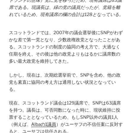
トランドの意味）党に党を移ったため、現有議席は63議
席である。現議長は、緑の党の議員だったが、党籍を離
れているため、現有議席の欄の合計は128となっている。
スコットランドでは、2007年の議会選挙後にSNPがわず
かな差で第一党となり、少数政権政党となったことがあ
る。スコットランドの制度の協同の考え方で、大過なく
任期を終え、その後は他の政党よりもはるかに議席数の
多い最大政党を維持してきた。
しかし、現在は、次期総選挙前で、SNPを含め、他の政
党も素直に協同の考え方は通用しない状況となってい
る。
現在、スコットランド議会は129議席で、SNPは63議席
を持つ。議長は、可否同数になった時に、現状維持に投
票することとなっているため、もしSNP以外の議員1人
（例えば、
Albaの1議員
）がユーサフの不信任案に反対す
ると、ユーサフは信任される。