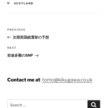
CATEGORIES
SCOTLAND
Post
Previous
PREVIOUS
navigation
Post
次期英国総選挙の予想
Next
NEXT
Post
前途多難のSNP
Contact me at
:
tomo@kikugawa.co.uk
Search
Search
for: