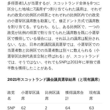
多得票者1人が当選するが、スコットランド全体を8つに
区分した地域に7議席ずつ割り当てられた議席は、それぞ
れの政党の比例区の得票とそれぞれの比例区内での政党
の小選挙区議席数を勘案して、修正ドント方式で議席数
を割り当てる。すなわち、もし、ある比例区で、一つの
政党が比例の得票で割り当てられた議席数を既に小選挙
区で獲得している場合には、それ以上の議席は配分され
ない。なお、日本の衆議院議員選挙では、小選挙区での
当選者数と比例区での当選者数は別々に数えられる（小
選挙区比例代表並立制と呼ばれる）が、スコットランド
では、そうではない。それでもSNPは2011年に単独で過
半数を獲得したことがある。
2021
年スコットランド議会議員選挙結果（と現有議席）
政党
小選挙区議
比例区議
獲得議席合
現有議
名
席
席
計
席
SNP
62
2
64
63