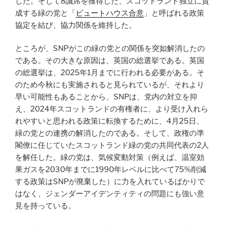
した。そして8議席を獲得した、スコットランド独立に賛
成する緑の党と「
ビュートハウス合意
」と呼ばれる政策
協定を結び、協力関係を維持した。
ところが、SNPがこの緑の党との関係を突如解消したの
である。その大きな原因は、英国の総選挙である。英国
の総選挙は、2025年1月までに行われる必要がある。そ
のため今秋にも実施されると見られているが、それより
早い可能性もあることから、SNPは、党内の対立を抑
え、2024年スコットランドの有権者に、より受け入れら
れやすいと思われる政策に転換するために、4月25日、
緑の党との連携の解消したのである。そして、政権の準
閣僚に任じていたスコットランド緑の党の共同代表の2人
を解任した。緑の党は、気候変動対策（例えば、温室効
果ガスを2030年までに1990年レベルに比べて75%削減
する政策はSNPが廃棄した）に力を入れているばかりで
はなく、ジェンダーアイデンティティの問題にも強い意
見を持っている。