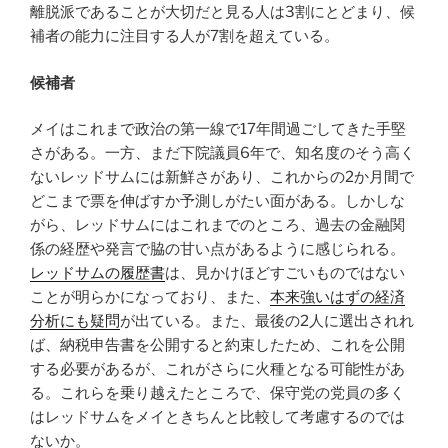
離脱派であることが大切だと見る人は3割にとどまり、候
補者の能力に注目する人が7割を超えている。
候補者
メイはこれまで政治の第一線で17年間過ごしてきた手堅
さがある。一方、まだ下院議員6年で、知名度のそう高く
ないレッドサムには新鮮さがあり、これからの2か月間で
どこまで票を伸ばすか予測しがたい面がある。しかしな
がら、レッドサムにはこれまでのところ、過去の金融関
係の経歴や発言で脇の甘い点があるように感じられる。
レッドサムの履歴書
は、見かけほどすごいものではない
ことが明らかになっており、また、
本来強いはずの経済
分析にも疑問
が出ている。また、最後の2人に選出されれ
ば、納税申告書を公開すると約束したため、これを公開
する必要があるが、これがさらに火種となる可能性があ
る。これらを乗り越えたところで、保守党の党員の多く
はレッドサムをメイときちんと比較して考慮するのでは
ないか。