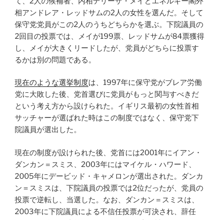
て、2人の候補者、内相テリーザ・メイとエネルギー閣外
相アンドレア・レッドサムの2人の女性を選んだ。そして
保守党党員がこの2人のうちどちらかを選ぶ。下院議員の
2回目の投票では、メイが199票、レッドサムが84票獲得
し、メイが大きくリードしたが、党員がどちらに投票す
るかは別の問題である。
現在のような選挙制度
は、1997年に保守党がブレア労働
党に大敗した後、党首選びに党員がもっと関与すべきだ
という考え方から設けられた。イギリス最初の女性首相
サッチャーが選ばれた時はこの制度ではなく、保守党下
院議員が選出した。
現在の制度が設けられた後、党首には2001年にイアン・
ダンカン＝スミス、2003年にはマイケル・ハワード、
2005年にデービッド・キャメロンが選出された。ダンカ
ン＝スミスは、下院議員の投票では2位だったが、党員の
投票で逆転し、当選した。なお、ダンカン＝スミスは、
2003年に下院議員による不信任投票が可決され、辞任