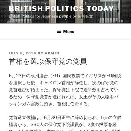
Skip
BRITISH POLITICS TODAY
to
British Politics for Japanese people by 菊川智文
content
Menu
POSTED
JULY 8, 2016
BY
ADMIN
ON
首相を選ぶ保守党の党員
6月23日の欧州連合（EU）国民投票でイギリスがEU離脱
を選択した後、キャメロン首相が辞任し、次の保守党の
党首選びが始まった。保守党は下院で過半数を占めてい
るため、保守党党首が選ばれれば、女王がその人物をバ
ッキンガム宮殿に招き、首相に任命する。
党首選立候補は、6月30日正午に締め切られ、5人の立候
補者から、330人の保守党下院議員が、2度の投票を経