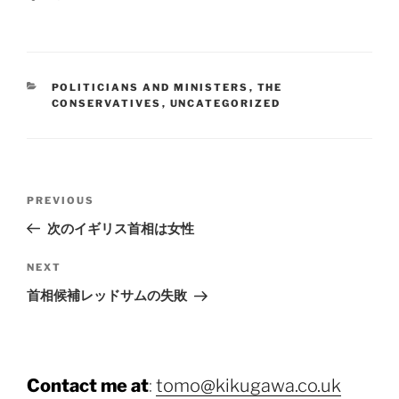
CATEGORIES
POLITICIANS AND MINISTERS
,
THE
CONSERVATIVES
,
UNCATEGORIZED
Post
Previous
PREVIOUS
navigation
Post
次のイギリス首相は女性
Next
NEXT
Post
首相候補レッドサムの失敗
Contact me at
:
tomo@kikugawa.co.uk