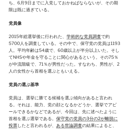
ち、6月9日までに入党しておかねばならないが、その期
限は既に過ぎている。
党員像
2015年総選挙後に行われた、
学術的な党員調査
で約
5700人を調査している。その中で、保守党の党員は1193
人。平均年齢は54歳で、60歳以上が半分以上いた。そし
てNHSや年金を守ることに関心があるという。その75％
が中流階級で、71％が男性だった。すなわち、男性が、2
人の女性から首相を選ぶともいえる。
党員の選ぶ基準
党員は、選挙に勝てる候補を選ぶ傾向があると言われ
る。それは、能力、党の顔となるかどうか、選挙でアピ
ールできるかなどであるが、今回は、先に述べたように
首相を選ぶ選挙である。
保守党の党員の3分の2が離脱に
投票
したと言われるが、
ある世論調査
の結果によると、