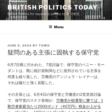
Skip
BRITISH POLITICS TODAY
to
British Politics for Japanese people by 菊川智文
content
Menu
POSTED
JUNE 9, 2024
BY
TOMO
ON
疑問のある主張に固執する保守党
6月7日夜に行われた、7党討論で、保守党のペニー・モー
ダントは、既に統計規制局などに批判されている主張を
何度も繰り返した。労働党のアンジェラ・レイナ―は、
それは嘘だと強く反駁した。
その主張とは、6月4日の保守党と労働党の2党党首討論
で、保守党のスナク首相が、
労働党が総選挙に勝てば、1
勤労者家庭当たり2000ポンド（40万円）税金が上がる