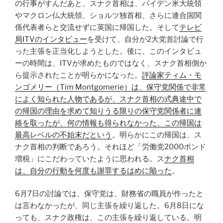
の行事がすんだあと、スナク首相は、バイデン米大統領
やマクロン仏大統領、ショルツ独首相、さらに連合国関
係代表者らと交流せずに英国に帰国した。そして
テレビ
局ITVのインタビュー
を受けて、自分が2大党首討論で行
った主張を正当化しようとした。後に、このインタビュ
ーの時間は、ITVが求めたものではなく、スナク首相側か
ら提示されたことが明らかになった。
評論家ティム・モ
ンゴメリー（Tim Montgomerie）は、保守党関係で非常
によく知られた人物であるが、スナク首相の式典途中で
の帰国の理由を求めて知りうる限りの保守党関係者に連
絡を取ったが、何の情報も得られなかった、この帰国は
最高レベルの不始末だという
。明らかにこの帰国は、ス
ナク首相の判断であろう。それほど「労働党2000ポンド
増税」にこだわっていたように思われる。ス
ナク首相
は、自分の行動を何度も謝罪するはめに陥った
。
6月7日の討論では、保守党は、財務省の職員が作ったと
は言わなかったが、同じ主張を繰り返した。6月8日にな
っても、スナク政権は、この主張を繰り返している。明