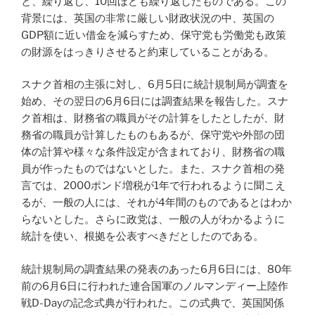
と、繰り返し、10回ほども繰り返したものである。この
背景には、英国の非常に厳しい財政状況の中、英国の
GDP額に近い借金を減らすため、保守党も労働党も政策
の財源をはっきりさせると約束していることがある。
スナク首相の主張に対し、6月5日に統計規制局が調査を
始め、その翌日の6月6日には調査結果を報告した。スナ
ク首相は、財務省の職員がその計算をしたとしたが、財
務省の職員が計算したものもあるが、保守党や外部の団
体の計算や様々な条件設定が含まれており、財務省の職
員が作ったものではないとした。また、スナク首相の発
言では、2000ポンド増税が1年で行われるように聞こえ
るが、一般の人には、それが4年間のものであるとはわか
らないとした。さらに政党は、一般の人がわかるように
統計を使い、根拠を公表すべきだとしたのである。
統計規制局の調査結果の発表のあった6月6日には、80年
前の6月6日に行われた連合国軍のノルマンディー上陸作
戦D-Dayの記念式典が行われた。この式典で、英国関係