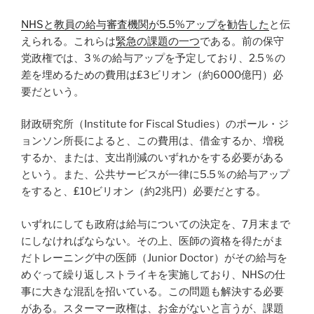
NHSと教員の給与審査機関が5.5%アップを勧告した
と伝
えられる。これらは
緊急の課題の一つ
である。前の保守
党政権では、3％の給与アップを予定しており、2.5％の
差を埋めるための費用は₤3ビリオン（約6000億円）必
要だという。
財政研究所（Institute for Fiscal Studies）のポール・ジ
ョンソン所長によると、この費用は、借金するか、増税
するか、または、支出削減のいずれかをする必要がある
という。また、公共サービスが一律に5.5％の給与アップ
をすると、₤10ビリオン（約2兆円）必要だとする。
いずれにしても政府は給与についての決定を、7月末まで
にしなければならない。その上、医師の資格を得たがま
だトレーニング中の医師（Junior Doctor）がその給与を
めぐって繰り返しストライキを実施しており、NHSの仕
事に大きな混乱を招いている。この問題も解決する必要
がある。スターマー政権は、お金がないと言うが、課題