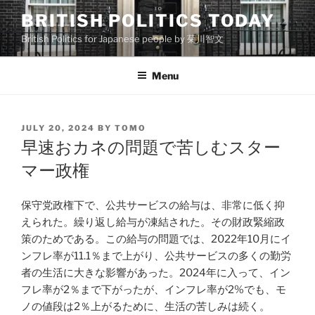
Skip
BRITISH POLITICS TODAY
to
British Politics for Japanese people by 菊川智文
content
Menu
POSTED
JULY 20, 2024
BY
TOMO
ON
早速おカネの問題で苦しむスター
マー政権
保守党政権下で、公共サービスの給与は、非常に低く抑
えられた。繰り返し給与が凍結された。その財政緊縮政
策のためである。この給与の問題では、2022年10月にイ
ンフレ率が11.1％まで上がり、公共サービスの多くの勤労
者の生活に大きな影響があった。2024年に入って、イン
フレ率が2％まで下がったが、インフレ率が2%でも、モ
ノの値段は2％上がるために、生活の苦しみは続く。