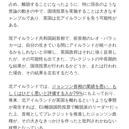
占め、離脱することになったように、特に現在のような
世論の動きの中で、国境投票を実施することは大きなギ
ャンブルであり、英国は北アイルランドを失う可能性が
ある。
現アイルランド共和国副首相で、前首相のレオ・バラッ
カーは、自分の生きている間にアイルランドが統一され
るかもしれないと示唆し、英国政府はそれに強く反発し
たが、その可能性も出てきた。ブレクジットの中長期的
な結果が、国境投票が行われるかどうか、または行われ
た場合、その結果を左右するだろう。
北アイルランドでは、
ジョンソン首相の業績を悪い、も
しくはひどく悪いと評価する人が79%
にも上っており、
将来、北アイルランドが英国を離れるというような事態
が発生すれば、EU離脱国民投票で離脱派のリーダーだっ
た上、首相としてブレクジットを推進したジョンソン政
権が、その大きなきっかけを作ったと批判されかねない
状態となっている。