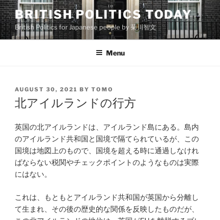
Skip
BRITISH POLITICS TODAY
to
British Politics for Japanese people by 菊川智文
content
Menu
POSTED
AUGUST 30, 2021
BY
TOMO
ON
北アイルランドの行方
英国の北アイルランドは、アイルランド島にある。島内
のアイルランド共和国と国境で隔てられているが、この
国境は地図上のもので、国境を超える時に通過しなけれ
ばならない税関やチェックポイントのようなものは実際
にはない。
これは、もともとアイルランド共和国が英国から分離し
て生まれ、その後の歴史的な関係を反映したものだが、