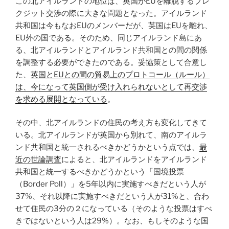
この北アイルランドの地位は、英国がEUを離脱するブレ
クジット交渉の際に大きな問題となった。アイルランド
共和国は今もなおEUのメンバーだが、英国はEUを離れ、
EU外の国である。そのため、同じアイルランド島にあ
る、北アイルランドとアイルランド共和国との間の関係
を調整する必要ができたのである。妥協策として合意し
た、
英国とEUとの間の貿易上のプロトコール（ルール）
は、今になって英国側が受け入れられないとして再交渉
を求める展開となっている
。
その中、北アイルランドの住民の考え方も変化してきて
いる。北アイルランドが英国から別れて、南のアイルラ
ンド共和国と統一されるべきかどうかという点では、
最
近の世論調査
によると、北アイルランドをアイルランド
共和国と統一するべきかどうかという「国境投票
（Border Poll）」を5年以内に実施すべきだという人が
37%、それ以降に実施すべきだという人が31%と、合わ
せて住民の3分の２になっている（そのような投票はすべ
きではないという人は29%）。なお、もしそのような国