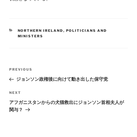
CATEGORIES
NORTHERN IRELAND
,
POLITICIANS AND
MINISTERS
Post
Previous
PREVIOUS
navigation
Post
ジョンソン政権後に向けて動き出した保守党
Next
NEXT
Post
アフガニスタンからの犬猫救出にジョンソン首相夫人が
関与？