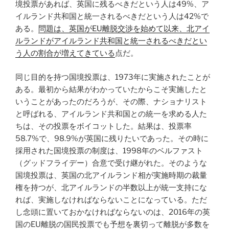
境投票があれば、英国に残るべきだという人は49%、ア
イルランド共和国と統一されるべきだという人は42%で
ある。
問題は、英国がEU離脱交渉を始めて以来、北アイ
ルランドがアイルランド共和国と統一されるべきだとい
う人の割合が増えてきている
点だ。
同じ目的を持つ国境投票は、1973年に実施されたことが
ある。最初から結果がわかっていたからこそ実施したと
いうことがあったのだろうが、その際、ナショナリスト
と呼ばれる、アイルランド共和国との統一を求める人た
ちは、その投票をボイコットした。結果は、投票率
58.7%で、98.9%が英国に残りたいであった。その時に
採用された国境投票の制度は、1998年のベルファスト
（グッドフライデー）合意で受け継がれた。そのような
国境投票は、英国の北アイルランド相が実施時期の裁量
権を持つが、北アイルランドの半数以上が統一支持にな
れば、実施しなければならないことになっている。ただ
し念頭に置いておかなければならないのは、2016年の英
国のEU離脱の国民投票でも予想を裏切って離脱が多数を