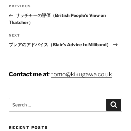
Post
Previous
PREVIOUS
navigation
Post
サッチャーの評価（British People’s View on
Thatcher）
Next
NEXT
Post
ブレアのアドバイス（Blair’s Advice to Miliband）
Contact me at
:
tomo@kikugawa.co.uk
Search
Search
for:
RECENT POSTS