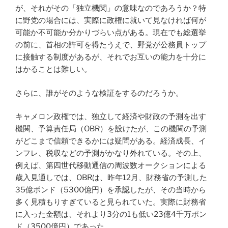
が、それがその「独立機関」の意味なのであろうか？特
に野党の場合には、実際に政権に就いて見なければ何が
可能か不可能か分かりづらい点がある。現在でも総選挙
の前に、首相の許可を得たうえで、野党が公務員トップ
に接触する制度があるが、それでお互いの能力を十分に
はかることは難しい。
さらに、誰がそのような検証をするのだろうか。
キャメロン政権では、独立して経済や財政の予測を出す
機関、予算責任局（OBR）を設けたが、この機関の予測
がどこまで信頼できるかには疑問がある。経済成長、イ
ンフレ、税収などの予測がかなり外れている。その上、
例えば、第四世代移動通信の周波数オークションによる
歳入見通しでは、OBRは、昨年12月、財務省の予測した
35億ポンド（5300億円）を承認したが、その当時から
多く見積もりすぎていると見られていた。実際に財務省
に入った金額は、それより3分の1も低い23億4千万ポン
ド（3500億円）であった。