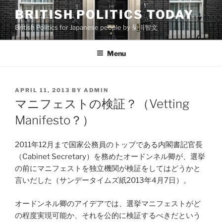
Skip
BRITISH POLITICS TODAY
to
British Politics for Japanese people by 菊川智文
content
Menu
POSTED
APRIL 11, 2013
BY
ADMIN
ON
マニフェストの検証？（Vetting
Manifesto？）
2011年12月まで国家公務員のトップである内閣書記官長
（Cabinet Secretary）を務めたオードンネル卿が、選挙
の前にマニフェストを独立機関が検証をしてはどうかと
言いだした（サンデータイムズ紙2013年4月7日）。
オードンネル卿のアイデアでは、選挙マニフェストがど
の程度実現可能か、それを公的に検証するべきだという