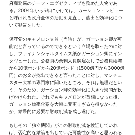
府商務局のチーフ・エグゼクティブも務めた人物であ
る。2004年から5年にかけては、ガーション・レビュー
と呼ばれる政府全体の活動を見直し、歳出と効率化につ
いて勧告をした。
保守党のキャメロン党首（当時）が、ガーション卿が可
能だと言っているのでできるという立場を取ったのに対
し、ファイナンシャルタイムズ紙がガーション卿にイン
タヴューした。公務員の余剰人員解雇なしで公務員給与
から10億ポンドから20億ポンド（1500億円から3000億
円）のお金が捻出できると言ったことに対し、マンチェ
スター大学の専門家に聞いたところ、それは無理だとい
う。そのため、ガーション卿の効率化に大きな疑問が投
げかけられた。それでもキャメロンが首相になった後、
ガーション効率化案を大幅に変更せざるを得なかった
が、結果的に必要な財政削減を成し遂げた。
もしその「独立機関」がこの財政削減を検証していれ
ば、否定的な結論を出していた可能性が高いと思われる