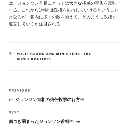
は、ジョンソン首相にとっては大きな権威の喪失を意味
する。これから1年間は政権を維持していけるということ
となるが、党内に多くの敵を抱えて、どのように政権を
運営していくか注目される。
CATEGORIES
POLITICIANS AND MINISTERS
,
THE
CONSERVATIVES
Post
Previous
PREVIOUS
navigation
Post
ジョンソン首相の信任投票の行方￼
Next
NEXT
Post
傷つき弱まったジョンソン首相￼