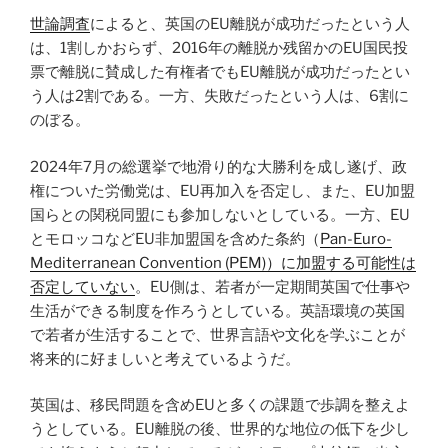
世論調査
によると、英国のEU離脱が成功だったという人
は、1割しかおらず、2016年の離脱か残留かのEU国民投
票で離脱に賛成した有権者でもEU離脱が成功だったとい
う人は2割である。一方、失敗だったという人は、6割に
のぼる。
2024年7月の総選挙で地滑り的な大勝利を成し遂げ、政
権についた労働党は、EU再加入を否定し、また、EU加盟
国らとの関税同盟にも参加しないとしている。一方、EU
とモロッコなどEU非加盟国を含めた条約（
Pan-Euro-
Mediterranean Convention (PEM)）に加盟する可能性は
否定していない
。EU側は、若者が一定期間英国で仕事や
生活ができる制度を作ろうとしている。英語環境の英国
で若者が生活することで、世界言語や文化を学ぶことが
将来的に好ましいと考えているようだ。
英国は、移民問題を含めEUと多くの課題で歩調を整えよ
うとしている。EU離脱の後、世界的な地位の低下を少し