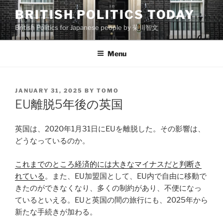
Skip
BRITISH POLITICS TODAY
to
British Politics for Japanese people by 菊川智文
content
Menu
POSTED
JANUARY 31, 2025
BY
TOMO
ON
EU離脱5年後の英国
英国は、2020年1月31日にEUを離脱した。その影響は、
どうなっているのか。
これまでのところ経済的には大きなマイナスだと判断さ
れている
。また、EU加盟国として、EU内で自由に移動で
きたのができなくなり、多くの制約があり、不便になっ
ているといえる。EUと英国の間の旅行にも、2025年から
新たな手続きが加わる。