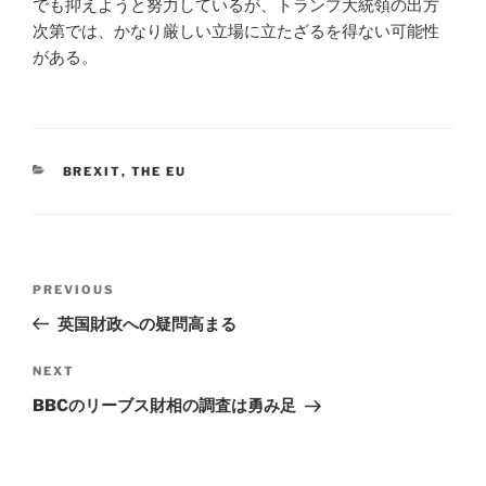
でも抑えようと努力しているが、トランプ大統領の出方
次第では、かなり厳しい立場に立たざるを得ない可能性
がある。
CATEGORIES
BREXIT
,
THE EU
Post
Previous
PREVIOUS
navigation
Post
英国財政への疑問高まる
Next
NEXT
Post
BBCのリーブス財相の調査は勇み足