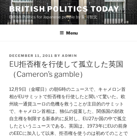
Skip
BRITISH POLITICS TODAY
to
British Politics for Japanese people by 菊川智文
content
Menu
POSTED
DECEMBER 11, 2011
BY
ADMIN
ON
EU拒否権を行使して孤立した英国
（Cameron’s gamble）
12月9日（金曜日）の朝6時のニュースで、キャメロン首
相がEUサミットで拒否権を行使したと聞いて驚いた。欧
州統一通貨ユーロの危機を救うことが主目的のサミット
で、キャメロン首相は、独仏の提案した、関係国の財政
自主権を制限する新条約に反対し、EU27か国の中で孤立
したというニュースである。英国は、1973年にEUの前身
のEECに加入して以来、拒否権を使うのは初めてのことで