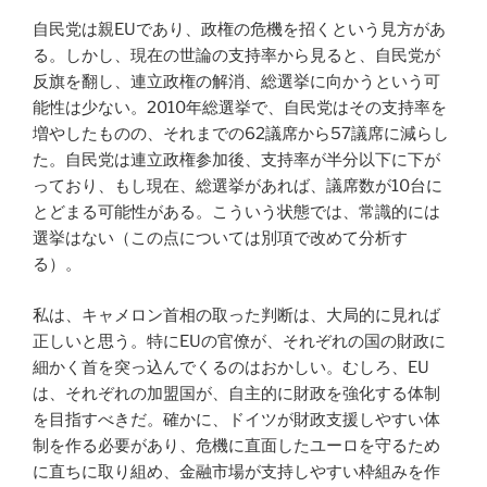
自民党は親EUであり、政権の危機を招くという見方があ
る。しかし、現在の世論の支持率から見ると、自民党が
反旗を翻し、連立政権の解消、総選挙に向かうという可
能性は少ない。2010年総選挙で、自民党はその支持率を
増やしたものの、それまでの62議席から57議席に減らし
た。自民党は連立政権参加後、支持率が半分以下に下が
っており、もし現在、総選挙があれば、議席数が10台に
とどまる可能性がある。こういう状態では、常識的には
選挙はない（この点については別項で改めて分析す
る）。
私は、キャメロン首相の取った判断は、大局的に見れば
正しいと思う。特にEUの官僚が、それぞれの国の財政に
細かく首を突っ込んでくるのはおかしい。むしろ、EU
は、それぞれの加盟国が、自主的に財政を強化する体制
を目指すべきだ。確かに、ドイツが財政支援しやすい体
制を作る必要があり、危機に直面したユーロを守るため
に直ちに取り組め、金融市場が支持しやすい枠組みを作