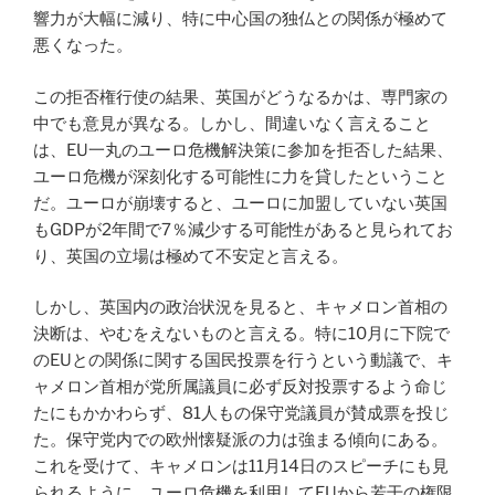
響力が大幅に減り、特に中心国の独仏との関係が極めて
悪くなった。
この拒否権行使の結果、英国がどうなるかは、専門家の
中でも意見が異なる。しかし、間違いなく言えること
は、EU一丸のユーロ危機解決策に参加を拒否した結果、
ユーロ危機が深刻化する可能性に力を貸したということ
だ。ユーロが崩壊すると、ユーロに加盟していない英国
もGDPが2年間で7％減少する可能性があると見られてお
り、英国の立場は極めて不安定と言える。
しかし、英国内の政治状況を見ると、キャメロン首相の
決断は、やむをえないものと言える。特に10月に下院で
のEUとの関係に関する国民投票を行うという動議で、キ
ャメロン首相が党所属議員に必ず反対投票するよう命じ
たにもかかわらず、81人もの保守党議員が賛成票を投じ
た。保守党内での欧州懐疑派の力は強まる傾向にある。
これを受けて、キャメロンは11月14日のスピーチにも見
られるように、ユーロ危機を利用してEUから若干の権限