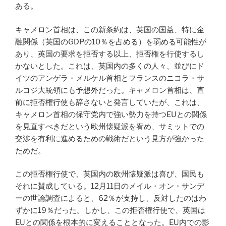
ある。
キャメロン首相は、この新条約は、英国の国益、特に金
融関係（英国のGDPの10％を占める）を弱める可能性が
あり、英国の要求を拒否する以上、拒否権を行使するし
かないとした。これは、英国内の多くの人々、並びにド
イツのアンゲラ・メルケル首相とフランスのニコラ・サ
ルコジ大統領にも予想外だった。キャメロン首相は、直
前に拒否権行使も辞さないと発言していたが、これは、
キャメロン首相の保守党内で強い勢力を持つEUとの関係
を見直すべきだという欧州懐疑派を宥め、サミットでの
交渉を有利に進めるための戦術だという見方が強かった
ためだ。
この拒否権行使で、英国内の欧州懐疑派は喜び、国民も
それに賛成している。12月11日のメイル・オン・サンデ
ーの世論調査によると、62％が支持し、反対したのはわ
ずかに19％だった。しかし、この拒否権行使で、英国は
EUとの関係を根本的に変えることとなった。EU内での影