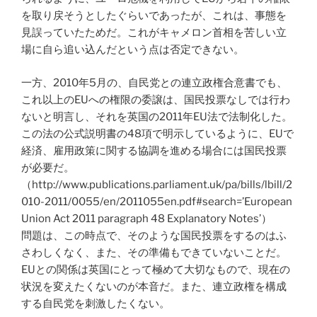
を取り戻そうとしたぐらいであったが、これは、事態を
見誤っていたためだ。これがキャメロン首相を苦しい立
場に自ら追い込んだという点は否定できない。
一方、2010年5月の、自民党との連立政権合意書でも、
これ以上のEUへの権限の委譲は、国民投票なしでは行わ
ないと明言し、それを英国の2011年EU法で法制化した。
この法の公式説明書の48項で明示しているように、EUで
経済、雇用政策に関する協調を進める場合には国民投票
が必要だ。
（http://www.publications.parliament.uk/pa/bills/lbill/2
010-2011/0055/en/2011055en.pdf#search=’European
Union Act 2011 paragraph 48 Explanatory Notes’）
問題は、この時点で、そのような国民投票をするのはふ
さわしくなく、また、その準備もできていないことだ。
EUとの関係は英国にとって極めて大切なもので、現在の
状況を変えたくないのが本音だ。また、連立政権を構成
する自民党を刺激したくない。