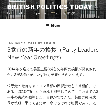
Skip
BRITISH POLITICS TODAY
to
British Politics for Japanese people by 菊川智文
content
Menu
POSTED
JANUARY 1, 2014
BY
ADMIN
ON
3党首の新年の挨拶（Party Leaders
New Year Greetings)
2014年を迎えて英国主要3党首の年頭の挨拶が発表され
た。3者3様だが、いずれも予想の枠内といえる。
保守党の党首
キャメロン首相の挨拶
は最も「首相的」で
ある。2010年5月から政権を担当してきて、これまでの3
年半の実績を強調した。貫禄がでてきた。英国の経済成
長が軌道に乗ってきたが、今でもそれは脆弱であり、厳