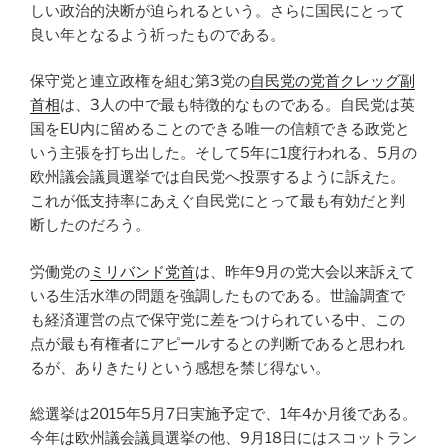
しい政治的決断が迫られるという。さらに国民にとって
良い年となるよう祈ったものである。
保守党と連立政権を組む第3党の
自民党の党首クレッグ副
首相
は、3人の中で最も特徴的なものである。自民党は英
国をEU内に留めることのできる唯一の信頼できる政党と
いう主張を打ち出した。そして5年に1度行われる、5月の
欧州議会議員選挙では自民党へ投票するように訴えた。
これが低支持率にあえぐ自民党にとって最も有効だと判
断したのだろう。
労働党の
ミリバンド党首
は、昨年9月の党大会以来訴えて
いる生活水準の問題を強調したものである。世論調査で
も経済運営の点で保守党に差をつけられている中、この
点が最も有権者にアピールするとの判断であると思われ
るが、ありきたりという感想を禁じ得ない。
総選挙は2015年5月7日実施予定で、1年4か月後である。
今年は欧州議会議員選挙の他、9月18日にはスコットラン