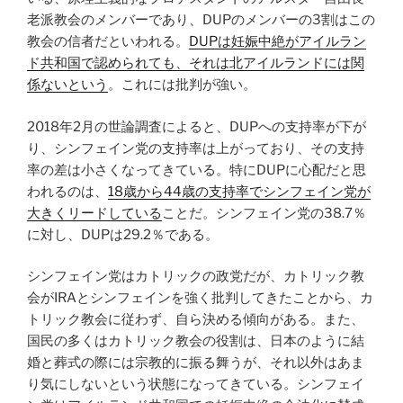
老派教会のメンバーであり、DUPのメンバーの3割はこの
教会の信者だといわれる。
DUPは妊娠中絶がアイルラン
ド共和国で認められても、それは北アイルランドには関
係ないという
。これには批判が強い。
2018年2月の世論調査によると、DUPへの支持率が下が
り、シンフェイン党の支持率は上がっており、その支持
率の差は小さくなってきている。特にDUPに心配だと思
われるのは、
18歳から44歳の支持率でシンフェイン党が
大きくリードしている
ことだ。シンフェイン党の38.7％
に対し、DUPは29.2％である。
シンフェイン党はカトリックの政党だが、カトリック教
会がIRAとシンフェインを強く批判してきたことから、カ
トリック教会に従わず、自ら決める傾向がある。また、
国民の多くはカトリック教会の役割は、日本のように結
婚と葬式の際には宗教的に振る舞うが、それ以外はあま
り気にしないという状態になってきている。シンフェイ