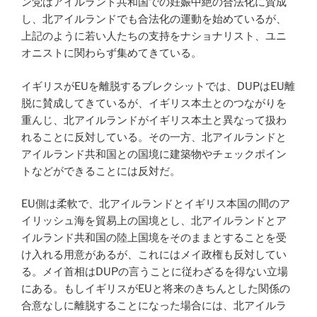
ン党はアイルランド共和国での妊娠中絶の合法化に賛成
し、北アイルランドでも合法化の運動を始めているが、
上記のように若い人たちの支持をナショナリスト、ユニ
オニストに関わらず集めてきている。
イギリスがEUを離脱するブレクシットでは、DUPはEU離
脱に賛成してきているが、イギリス本土とのつながりを
重んじ、北アイルランドがイギリス本土と異なって扱わ
れることに反対している。その一方、北アイルランドと
アイルランド共和国との国境に建築物やチェックポイン
トなどができることには反対だ。
EU側は柔軟で、北アイルランドとイギリス本国の間のア
イリッシュ海を貿易上の国境とし、北アイルランドとア
イルランド共和国の陸上国境をそのままとすることを受
け入れる用意があるが、これにはメイ政権も反対してい
る。メイ首相はDUPの言うことに従わざるを得ない立場
にある。もしイギリスがEUと将来のきちんとした関係の
合意なしに離脱することになった場合には、北アイルラ