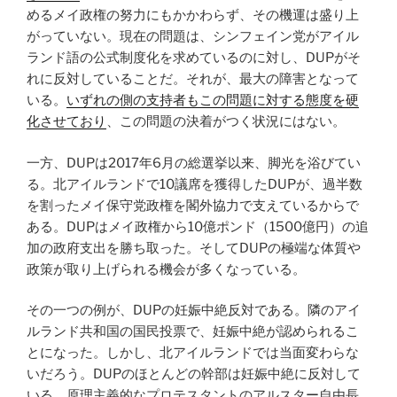
めるメイ政権の努力にもかかわらず、その機運は盛り上
がっていない。現在の問題は、シンフェイン党がアイル
ランド語の公式制度化を求めているのに対し、DUPがそ
れに反対していることだ。それが、最大の障害となって
いる。
いずれの側の支持者もこの問題に対する態度を硬
化させており
、この問題の決着がつく状況にはない。
一方、DUPは2017年6月の総選挙以来、脚光を浴びてい
る。北アイルランドで10議席を獲得したDUPが、過半数
を割ったメイ保守党政権を閣外協力で支えているからで
ある。DUPはメイ政権から10億ポンド（1500億円）の追
加の政府支出を勝ち取った。そしてDUPの極端な体質や
政策が取り上げられる機会が多くなっている。
その一つの例が、DUPの妊娠中絶反対である。隣のアイ
ルランド共和国の国民投票で、妊娠中絶が認められるこ
とになった。しかし、北アイルランドでは当面変わらな
いだろう。DUPのほとんどの幹部は妊娠中絶に反対して
いる、原理主義的なプロテスタントのアルスター自由長