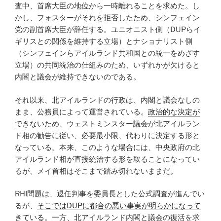
査中、首席大臣の地位から一時離れることを求めた。し
かし、フォスターがそれを拒否したため、シンフェイン
党の副首席大臣が辞任する。ユニオニスト側（DUPらイ
ギリスとの関係を維持する立場）とナショナリスト側
（シンフェインらアイルランド共和国との統一をめざす
立場）の共同統治の仕組みのため、いずれかが欠けると
内閣と議会が維持できないのである。
それ以来、北アイルランドの行政は、内閣と議会なしの
まま、公務員によって運営されている。
政治的な決定が
できない
ため、ウェストミンスター議会が北アイルラン
ド相の勧告に従い、必要最小限、代わりに決定する形と
なっている。本来、このような場合には、中央政府の北
アイルランド相が直接統治する形を取ることになってい
るが、メイ首相はそこまで踏み切れないままだ。
RHI問題は、退任判事を委員長とした公式調査が進んでい
るが、
そこではDUPに都合の悪い事実が明らかになって
きている
。一方、北アイルランド内閣と議会の復活を求