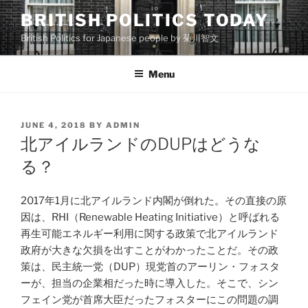
Skip
BRITISH POLITICS TODAY
to
British Politics for Japanese people by 菊川智文
content
Menu
POSTED
JUNE 4, 2018
BY
ADMIN
ON
北アイルランドのDUPはどうな
る？
2017年1月に北アイルランド内閣が倒れた。その直接の原
因は、RHI（Renewable Heating Initiative）と呼ばれる
再生可能エネルギー利用に関する政策で北アイルランド
政府が大きな欠損を出すことがわかったことだ。その政
策は、民主統一党（DUP）現党首のアーリン・フォスタ
ーが、担当の企業相だった時に導入した。そこで、シン
フェイン党が首席大臣だったフォスターにこの問題の調