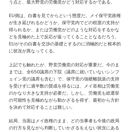
う点と、最大野党の労働党がどう対応するかである。
EU側は、白書を見てからという態度だ。メイ保守党政権
が生き延びれるかどうか、保守党内でどの程度の支持が
得られるか、または労働党がどのような対応をするかな
どを見極めた上で反応が返ってくることとなるだろう。
EUがその白書を交渉の基礎とするのに消極的だと根本的
に状況が異なってくる。
上記でも触れたが、野党労働党の対応が重要だ。今のま
までは、全650議席の下院（議席に就いていないシンフ
ェイン党の議席も含む）で、保守党の強硬離脱派の支持
を受けずに過半数の賛成を得るには、メイ首相は労働党
のかなり大きな支持が必要だ。しかし、労働党も総選挙
の可能性を見極めながら動かざるを得ず、最初から方針
を決めて対応することは難しい。
結局、当面はメイ政権のまま、どの当事者も今後の政局
の行方を見ながら判断していかざるをえない状況にある