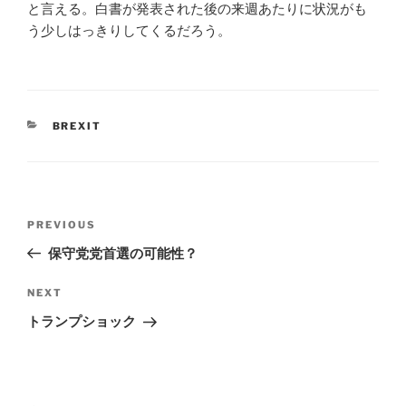
と言える。白書が発表された後の来週あたりに状況がも
う少しはっきりしてくるだろう。
CATEGORIES
BREXIT
Post
Previous
PREVIOUS
navigation
Post
保守党党首選の可能性？
Next
NEXT
Post
トランプショック