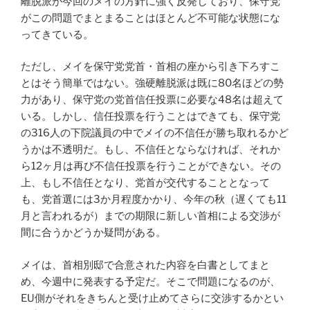
離脱派が今回のメイの方針に強く反発しており、保守党
がこの問題でまとまることはほとんど不可能な状態にな
ってきている。
ただし、メイを保守党党首・首相の座から引き下ろすこ
とはそう簡単ではない。強硬離脱派は既に80名ほどの勢
力があり、保守党の党首信任投票に必要な48名は超えて
いる。しかし、信任投票を行うことはできても、保守党
の316人の下院議員の中でメイの不信任が勝ち取れるかど
うかは不透明だ。もし、不信任とならなければ、それか
ら12ヶ月は再び不信任投票を行うことができない。その
上、もし不信任となり、党首が交代することとなって
も、党首選には3か月程度かかり、今年の秋（遅くても11
月と言われるが）までの期限に新しい首相による交渉が
間に合うかどうか疑問がある。
メイは、首相別邸で合意された内容を白書としてまと
め、今週中に発表する予定だ。そこで問題になるのが、
EU側がそれをきちんと受け止めてさらに交渉するかとい