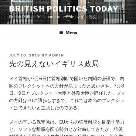
Skip
BRITISH POLITICS TODAY
to
British Politics for Japanese people by 菊川智文
content
Menu
POSTED
JULY 10, 2018
BY
ADMIN
ON
先の見えないイギリス政局
メイ首相が7月6日に首相別邸で開いた内閣の会議で、内
閣のブレクシットへの方針が決まったと思いきや、7月8
日、9日とブレクシット大臣と外務大臣が辞任した。メイ
の方針はEUに譲歩しすぎで、これでは本当のブレクシッ
トはできないと主張したのである。
メイの率いる保守党は、EUからの強硬離脱を目指す勢力
と、ソフトな離脱を図る勢力とが対峙してきたが、強硬