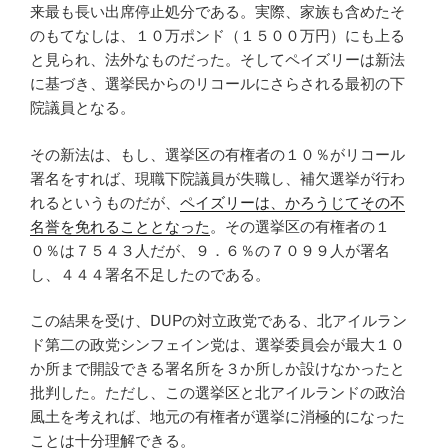
来最も長い出席停止処分である。実際、家族も含めたそ
のもてなしは、１０万ポンド（１５００万円）にも上る
と見られ、法外なものだった。そしてペイズリーは新法
に基づき、選挙民からのリコールにさらされる最初の下
院議員となる。
その新法は、もし、選挙区の有権者の１０％がリコール
署名をすれば、現職下院議員が失職し、補欠選挙が行わ
れるというものだが、
ペイズリーは、かろうじてその不
名誉を免れることとなった
。その選挙区の有権者の１
０％は７５４３人だが、９．６％の７０９９人が署名
し、４４４署名不足したのである。
この結果を受け、DUPの対立政党である、北アイルラン
ド第二の政党シンフェイン党は、選挙委員会が最大１０
か所まで開設できる署名所を３か所しか設けなかったと
批判した。ただし、この選挙区と北アイルランドの政治
風土を考えれば、地元の有権者が選挙に消極的になった
ことは十分理解できる。