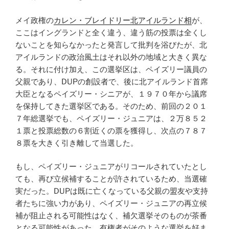
メイ政権の
カレン・ブレイドリー北アイルランド相
が、
ここはイングランドと全く違う、違う筋の投票は全くし
ないことを知らなかったと発言して批判を浴びたが、北
アイルランドの政治風土はそれ以外の地域と大きく異な
る。それに付け加え、この選挙区は、ペイズリー議員の
父親であり、DUPの創設者で、後に北アイルランド首席
大臣となるペイズリー・シニアが、１９７０年から議席
を保持してきた選挙区である。そのため、前回の２０１
７年総選挙でも、ペイズリー・ジュニアは、２万８５２
１票と投票総数の６割近くの票を獲得し、次点の７８７
８票を大きく引き離して当選した。
もし、ペイズリー・ジュニアがリコールされていたとし
ても、再び立候補することが許されているため、当選確
実だった。DUPは既に亡くなっている父親の盟友や支持
者たちに強い力があり、ペイズリー・ジュニアの再立候
補が阻止される可能性はなく、補欠選挙そのものが茶番
となる可能性があった。有権者がそのような選挙を好ま