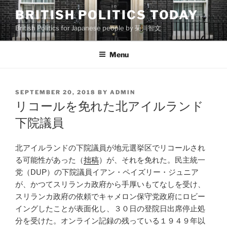
Skip
BRITISH POLITICS TODAY
to
British Politics for Japanese people by 菊川智文
content
Menu
POSTED
SEPTEMBER 20, 2018
BY
ADMIN
ON
リコールを免れた北アイルランド
下院議員
北アイルランドの下院議員が地元選挙区でリコールされ
る可能性があった（
拙稿
）が、それを免れた。民主統一
党（DUP）の下院議員イアン・ペイズリー・ジュニア
が、かつてスリランカ政府から手厚いもてなしを受け、
スリランカ政府の依頼でキャメロン保守党政府にロビー
イングしたことが表面化し、３０日の登院日出席停止処
分を受けた。オンライン記録の残っている１９４９年以