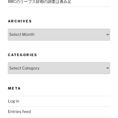
BBCのリーブス財相の調査は勇み足
ARCHIVES
Archives
CATEGORIES
Categories
META
Log in
Entries feed