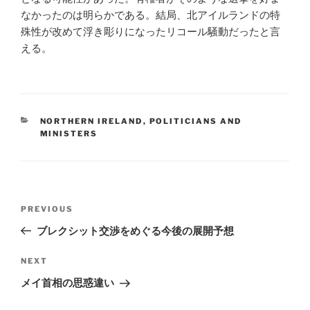
なかったのは明らかである。結局、北アイルランドの特
殊性が改めて浮き彫りになったリコール騒動だったと言
える。
CATEGORIES
NORTHERN IRELAND
,
POLITICIANS AND
MINISTERS
Post
Previous
PREVIOUS
navigation
Post
ブレクシット交渉をめぐる今後の展開予想
Next
NEXT
Post
メイ首相の思惑違い