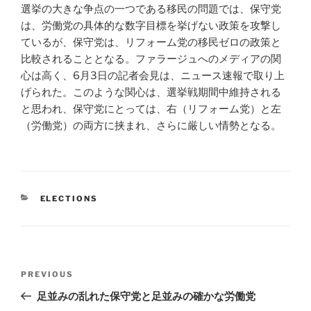
選挙の大きな争点の一つである移民の問題では、保守党
は、労働党の具体的な数字目標を挙げない政策を攻撃し
ているが、保守党は、リフォーム党の移民ゼロの政策と
比較されることとなる。ファラージュへのメディアの関
心は高く、6月3日の記者会見は、ニュース速報で取り上
げられた。このような関心は、選挙戦期間中維持される
と思われ、保守党にとっては、右（リフォーム党）と左
（労働党）の両方に挟まれ、さらに厳しい情勢となる。
CATEGORIES
ELECTIONS
Post
Previous
PREVIOUS
navigation
Post
足並みの乱れた保守党と足並みの確かな労働党