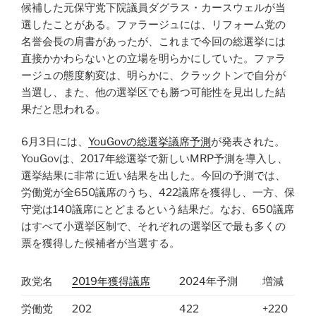
候補した元保守党下院議員ダグラス・カースウェルが当
選したことがある。ファラージュには、リフォーム党の
名誉会長の肩書があったが、これまで今回の総選挙には
直接かかわらないとの立場を明らかにしていた。ファラ
ージュの態度豹変は、明らかに、クラックトンで自分が
当選し、また、他の選挙区でも勝つ可能性を見出した結
果だと思われる。
6月3日には、
YouGovの総選挙議席予測
が発表された。
YouGovは、2017年総選挙で新しいMRP予測を導入し、
選挙結果に非常に近い結果を出した。今回の予測では、
労働党が全650議席のうち、422議席を獲得し、一方、保
守党は140議席にとどまるという結果だ。なお、650議席
はすべて小選挙区制で、それぞれの選挙区で最も多くの
票を獲得した候補者が当選する。
政党名
2019年獲得議席
2024年予測
増減
労働党
202
422
+220