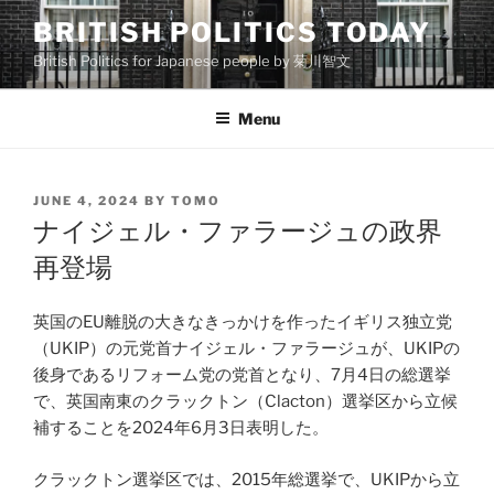
Skip
BRITISH POLITICS TODAY
to
British Politics for Japanese people by 菊川智文
content
Menu
POSTED
JUNE 4, 2024
BY
TOMO
ON
ナイジェル・ファラージュの政界
再登場
英国のEU離脱の大きなきっかけを作ったイギリス独立党
（UKIP）の元党首ナイジェル・ファラージュが、UKIPの
後身であるリフォーム党の党首となり、7月4日の総選挙
で、英国南東のクラックトン（Clacton）選挙区から立候
補することを2024年6月3日表明した。
クラックトン選挙区では、2015年総選挙で、UKIPから立