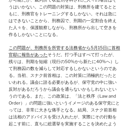
うはいかない。この問題の対策は、刑務所を建てるとと
もに、刑務官をトレーニングするしかない。それは急に
はできないことから、刑務囚で、刑期の一定割合を終え
た人々を、保護観察しながら、刑務所から出して空きを
作るしかないことになる。
この問題が、刑務所を所管する法務省から5月15日に首相
官邸に報告があった
そうだ。打つ手はすべて打ったが、
残りは、刑期を短縮（現行の50%から新たに40%へ）し
て刑務囚の数を減らして対応するしかないというのであ
る。当初、スナク前首相は、この対策に消極的だったと
いわれる。議会に諮る必要があるが、保守党の中に強い
反対があるだろうから議会を通らないかもしれないとい
うのである。また、この政策は、「法と秩序（Law and
Order）」の問題に強いというイメージのある保守党にと
っては、非常に大きな痛手となる。結局、スナク前首相
は法相のアドバイスを受け入れたが、実際にその行動を
起こす前に、直ちに総選挙を実施することを決めたよう