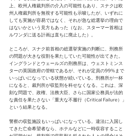
上、欧州人権裁判所の介入の可能性もあり、スナクは欧
州人権裁判所を無視する可能性も示唆したが、いずれに
しても実施が容易ではなく、それが急な総選挙の理由で
はないかという見方もあった（なお、スターマー首相は
ルワンダに送る計画は直ちに廃止した）。
ところが、スナク前首相の総選挙実施の判断に、刑務所
の問題が大きな役割を果たしていた可能性が出てきた。
イングランドとウェールズの刑務所は、ウェストミンス
ターの英国政府の管轄であるが、それが定員の99%まで
いっぱいになっている状態が続いている。刑務所が一杯
になると、裁判所が収監刑を科せなくなる。これは、深
刻な問題で、政権、法務大臣、さらに国家公務員が法的
な責任を果たさない「重大な不履行（Critical Failure）」
という結果となる。
警察の収監施設もいっぱいになっている。違法に入国し
てきた亡命希望者なら、ホテルなどに一時収容すること
が可能だが、裁判所で収監刑を科された人々の場合はそ