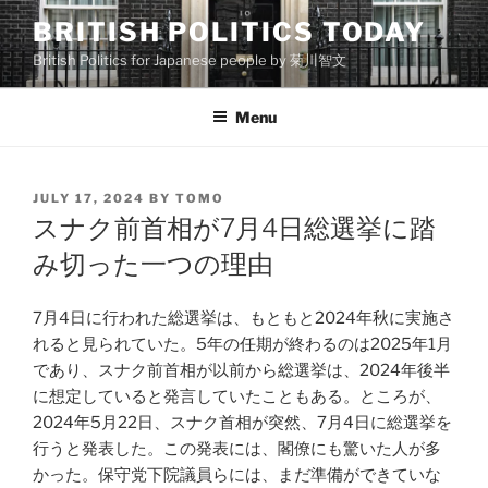
Skip
BRITISH POLITICS TODAY
to
British Politics for Japanese people by 菊川智文
content
Menu
POSTED
JULY 17, 2024
BY
TOMO
ON
スナク前首相が7月4日総選挙に踏
み切った一つの理由
7月4日に行われた総選挙は、もともと2024年秋に実施さ
れると見られていた。5年の任期が終わるのは2025年1月
であり、スナク前首相が以前から総選挙は、2024年後半
に想定していると発言していたこともある。ところが、
2024年5月22日、スナク首相が突然、7月4日に総選挙を
行うと発表した。この発表には、閣僚にも驚いた人が多
かった。保守党下院議員らには、まだ準備ができていな