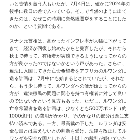
いと苦情を言う人もいたが、7月4日は、確かに2024年の
後半に数日の差で入っている。そこで当然のように出て
きたのは、なぜこの時期に突然総選挙をすることにした
のか、という質問である。
スナク元首相は、高かったインフレ率が大幅に下がって
きて、経済が回復し始めたからと発言したが、それなら
秋まで待って、有権者が実感できるようになってからの
方が良かったのではないかという声があった。さらに、
違法に入国してきた亡命希望者をアフリカのルワンダに
送る計画は、7月中にも始まるとされていたが、それな
ら、もう少し待って、ルワンダへの便が始まってからの
方が、違法移民の問題に関心を持つ有権者に対して良い
のではないかという見方もあった。ただし、ルワンダに
亡命希望者を送る計画は、少なくとも500万ポンド（約
1000億円）の費用がかかり、そのかなりの部分は既に支
払い済みである。一方、最高裁の下した、ルワンダは安
全な国とは言えないとの判断を受け、法律を改正してル
ワンダを安全な国としたが、十以上の裁判が続いていた