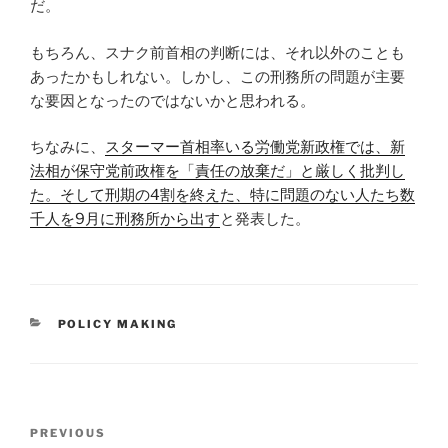
だ。
もちろん、スナク前首相の判断には、それ以外のことも
あったかもしれない。しかし、この刑務所の問題が主要
な要因となったのではないかと思われる。
ちなみに、
スターマー首相率いる労働党新政権では、新
法相が保守党前政権を「責任の放棄だ」と厳しく批判し
た。そして刑期の4割を終えた、特に問題のない人たち数
千人を9月に刑務所から出す
と発表した。
CATEGORIES
POLICY MAKING
Post
Previous
PREVIOUS