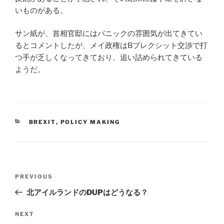
いものがある。
サン紙が、首相官邸にはパニックの雰囲気が出てきてい
るとコメントしたが、メイ政権はBブレクシット交渉で打
つ手が乏しくなってきており、追い詰められてきている
ようだ。
CATEGORIES
BREXIT
,
POLICY MAKING
Post
Previous
PREVIOUS
navigation
Post
北アイルランドのDUPはどうなる？
Next
NEXT