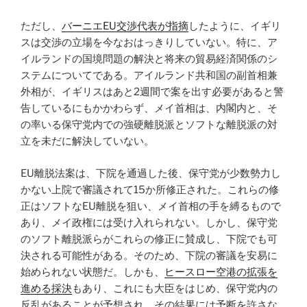
ただし、
バーニエEU交渉代表が指摘
したように、イギリ
スは交渉の立場を今なおはっきりしていない。特に、ア
イルランドの国境問題の解決と将来の貿易経済関係のシ
ステムについてである。アイルランド共和国の副首相兼
外相が、イギリスはあと2週間で案を出す必要があると警
告しているにもかかわらず、メイ首相は、内閣内と、そ
の率いる保守党内での強硬離脱派とソフトな離脱派の対
立を未だに解決していない。
EU離脱法案は、下院を通過した後、保守党が少数勢力し
かない上院で審議されて15か所修正された。これらの修
正はソフトなEU離脱を狙い、メイ首相の手を縛るもので
あり、メイ政権には受け入れられない。しかし、保守党
のソフト離脱派らがこれらの修正に賛成し、下院でも可
決される可能性がある。そのため、下院の審議を安易に
始められない状態だ。しかも、
ヒースロー空港の拡張を
進める採決
もあり、これにも大臣をはじめ、保守党内の
反乱があることが予想され、その結果には予断を許さな