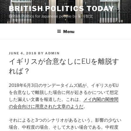
Skip
BRITISH POLITICS TODAY
to
British Politics for Japanese people by 菊川智文
content
Menu
POSTED
JUNE 4, 2018
BY
ADMIN
ON
イギリスが合意なしにEUを離脱す
れば？
2018年6月3日のサンデータイムズ紙が、イギリスがEU
を合意なしで離脱した場合に何が起きるかについて想定
した漏えい文書を報道した。これは、
メイ内閣の閣僚間
の会合向けに用意された文章のようだ
。
それによると3つのシナリオがあるという。影響の少ない
場合、中程度の場合、そして大きい場合である。中程度