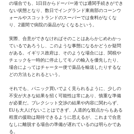
の場合でも、1日目からドーバー港では通関手続きができ
ない状態となり、数日でイングランド東南部のコーンウ
ォールやスコットランドのスーパーでは食料がなくな
り、2週間で病院の薬品がなくなるという。
実際、合意ができなければそのことはあらかじめわかっ
ているであろうし、このような事態になるかどうか疑問
がある。イギリス政府は、そのような場合には、関税や
チェックを一時的に停止してモノの輸入を優先したり、
場合によってはチャーター便で薬品を輸送したりするな
どの方法もとれるという。
それでも、パニック買いでよく見られるように、少しの
不安が大きな結果を招く可能性は常にあり、慎重な準備
が必要だ。ブレクシット交渉の結果や内容に関わらず、
EUも大人げないことはできず、人道的な観点からもある
程度の援助は期待できるように思えるが、これまで合意
なしに離脱する場合の準備が遅れているのは明らかであ
る。