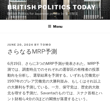
Skip
BRITISH POLITICS TODAY
to
British Politics for Japanese people by 菊川智文
content
Menu
POSTED
JUNE 20, 2024
BY
TOMO
ON
さらなるMRP予測
6月19日、さらに3つのMRP予測が発表された。MRP予
測では、調査時点でのそれぞれの選挙区の有権者の投票
動向を分析し、選挙結果を予測する。いずれも労働党が
1997年のブレア労働党の大勝利並み、もしくはそれ以上
の大勝利を予測している。一方、保守党は、歴史的大敗
北を喫する予測だ。Savantaのものでは、スナク首相とハ
ント財相ら4分の3ほどの閣僚が落選するという。