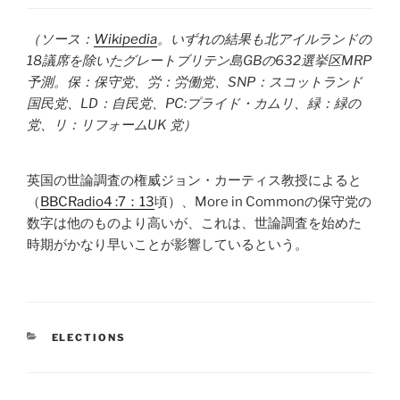
（ソース：
Wikipedia
。いずれの結果も北アイルランドの
18議席を除いたグレートブリテン島GBの632選挙区MRP
予測。保：保守党、労：労働党、SNP：スコットランド
国民党、LD：自民党、PC:プライド・カムリ、緑：緑の
党、リ：リフォームUK 党）
英国の世論調査の権威ジョン・カーティス教授によると
（
BBCRadio4 :7：13
頃）、More in Commonの保守党の
数字は他のものより高いが、これは、世論調査を始めた
時期がかなり早いことが影響しているという。
CATEGORIES
ELECTIONS