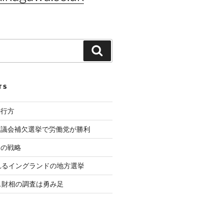
Search
TS
の行方
ド議会補欠選挙で労働党が勝利
相の戦略
れるイングランドの地方選挙
ス財相の調査は勇み足