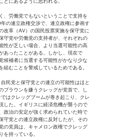
ことにあるように思われる。
く、労働党でもないということで支持を
10年の連立政権交渉で、連立政権に参画す
の改革（AV）の国民投票実施を保守党に
保守党や労働党の支持者が、それぞれの
能性が乏しい場合、より当選可能性の高
があったことがある。しかし、現在で
党候補者に当選する可能性がかなり少な
を組むことを警戒しているためである。
は、自民党と保守党との連立の可能性はほと
のブラウンを嫌うクレッグが党首で、し
ーンではクレッグブームが巻き起こり、クレ
現した。イギリスに経済危機が襲うので
、政治の安定が強く求められていた時で
保守党との連立政権に反対したが、その
党の党員は、キャメロン政権でクレッグ
りを持っている。