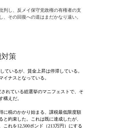
批判し、反メイ保守党政権の有権者の支
し、その回復への道はまだかなり遠い。
機対策
しているが、賃金上昇は停滞している。
マイナスとなっている。
定されている総選挙のマニフェストで、そ
す構えだ。
得に税のかかり始まる、課税最低限度額
ると約束した。これは既に達成したが、
、これを
ポンド（
万円）にする
12,500
213