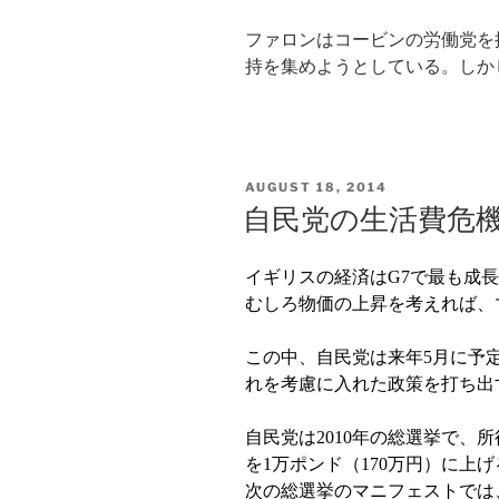
ファロンはコービンの労働党を
持を集めようとしている。しか
POSTED
AUGUST 18, 2014
ON
自民党の生活費危
イギリスの経済は
で最も成長
G7
むしろ物価の上昇を考えれば、
この中、自民党は来年
月に予
5
れを考慮に入れた政策を打ち出
自民党は
年の総選挙で、所
2010
を
万ポンド（
万円）に上げ
1
170
次の総選挙のマニフェストでは