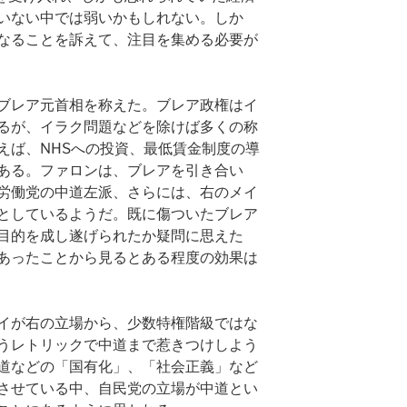
いない中では弱いかもしれない。しか
なることを訴えて、注目を集める必要が
ブレア元首相を称えた。ブレア政権はイ
るが、イラク問題などを除けば多くの称
えば、NHSへの投資、最低賃金制度の導
ある。ファロンは、ブレアを引き合い
労働党の中道左派、さらには、右のメイ
としているようだ。既に傷ついたブレア
目的を成し遂げられたか疑問に思えた
あったことから見るとある程度の効果は
イが右の立場から、少数特権階級ではな
うレトリックで中道まで惹きつけしよう
道などの「国有化」、「社会正義」など
させている中、自民党の立場が中道とい