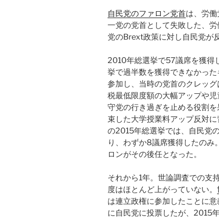
自民党のファロン党首
は、労働
一党の党首として失敗した、労
党のBrext政策に対し自民党
2010年総選挙で57議席を獲得した
挙で過半数を獲得できなかった
参加し、当時の党首のクレッグ
税最低限度額の大幅アップや児
守党の行き過ぎを止める役割を
束した大学授業料アップ反対に
の2015年総選挙では、自民
り、わずか8議席獲得したのみ
ロンがその後任となった。
それから1年。世論調査での支
度はほとんど上がっていない。
は連立政権に参加したことに意
に自民党に投票したが、2015