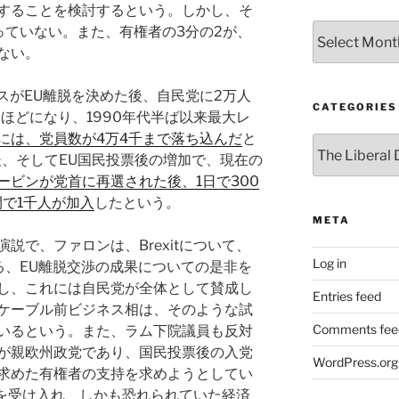
することを検討するという。しかし、そ
Archives
っていない。また、有権者の3分の2が、
ない。
スがEU離脱を決めた後、自民党に2万人
CATEGORIES
ほどになり、1990年代半ば以来最大レ
4月には、党員数が4万4千まで落ち込んだ
と
Categories
後、そしてEU国民投票後の増加で、現在の
ービンが党首に再選された後、1日で300
で1千人が加入
したという。
META
説で、ファロンは、Brexitについて、
Log in
る、EU離脱交渉の成果についての是非を
し、これには自民党が全体として賛成し
Entries feed
ケーブル前ビジネス相は、そのような試
Comments fee
いるという。また、ラム下院議員も反対
が親欧州政党であり、国民投票後の入党
WordPress.org
求めた有権者の支持を求めようとしてい
itを受け入れ、しかも恐れられていた経済