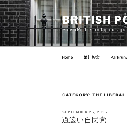
Skip
to
BRITISH P
content
British Politics for Japanes
Home
菊川智文
Parkrun
CATEGORY:
THE LIBERA
POSTED
SEPTEMBER 26, 2016
ON
道遠い自民党