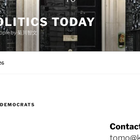
OLITICS TODAY
e people by 菊川智文
26
L DEMOCRATS
Contact
tomo@k