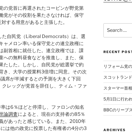
党の党首に再選されたコービンが野党第
働党がその役割を果たさなければ、保守
が反対する用意があると主張した。
Search
for:
自民党（Liberal Democrats）は、選
キャメロン率いる保守党との連立政権に
は副首相に就任した。連立政権では、課
RECENT POS
童への無料昼食などを推進し、また、保
果たした。しかし、自民党が総選挙で約
リフォーム党
背き、大学の授業料3倍増に同意。その次
スコットラン
党の議席が半減するとの予測を大きく下回
。クレッグが党首を辞任し、ティム・ファ
スターマー首
5月1日に行わ
持率は6％ほどと停滞し、ファロンの知名
BBCのリーブ
世論調査
によると、現在の支持者の85％
義があったと感じている。また、2010年
年には他の政党に投票した有権者の4分の3
ARCHIVES