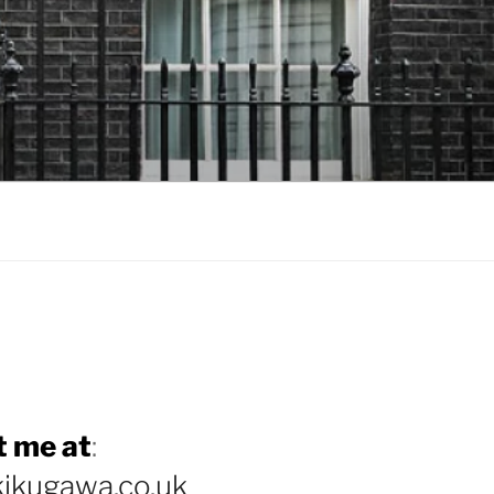
 me at
:
ikugawa.co.uk