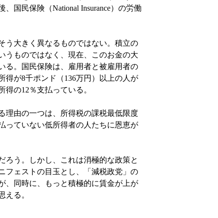
後、国民保険（
）の労働
National Insurance
そう大きく異なるものではない。積立の
いうものではなく、現在、このお金の大
いる。国民保険は、雇用者と被雇用者の
所得が
千ポンド（
万円）以上の人が
8
136
所得の
％支払っている。
12
る理由の一つは、所得税の課税最低限度
払っていない低所得者の人たちに恩恵が
だろう。しかし、これは消極的な政策と
ニフェストの目玉とし、「減税政党」の
が、同時に、もっと積極的に賃金が上が
思える。