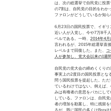
は、次の総選挙で自民党に投票
の7割は、自民党の目的をわか
ファロンがどうしているか知ら
6月23日の国民投票で、イギリ
近い人が入党し、今や7万8千人
ベルである。一時、
2014年
言われるが、2015年総選挙直
レベルまで回復した。また、
コ
人が参加し、党大会以来の1週間
自民党の党大会の締めくくりの演
事実上の2度目の国民投票とな
問う国民投票を提起した。ただ
ているわけではない。例えば、
みは有権者の意思をバカにして
している。ファロンは、自民党
者の増加を勘案し、特に残留を
るが、既に国民の多くはBrex