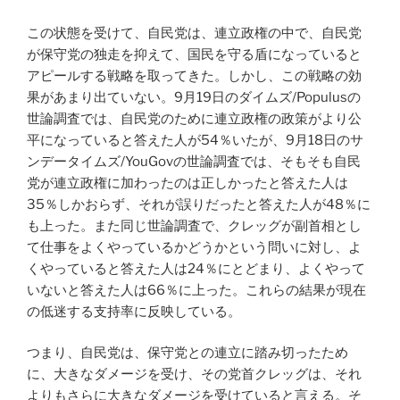
この状態を受けて、自民党は、連立政権の中で、自民党
が保守党の独走を抑えて、国民を守る盾になっていると
アピールする戦略を取ってきた。しかし、この戦略の効
果があまり出ていない。9月19日のダイムズ/Populusの
世論調査では、自民党のために連立政権の政策がより公
平になっていると答えた人が54％いたが、9月18日のサ
ンデータイムズ/YouGovの世論調査では、そもそも自民
党が連立政権に加わったのは正しかったと答えた人は
35％しかおらず、それが誤りだったと答えた人が48％に
も上った。また同じ世論調査で、クレッグが副首相とし
て仕事をよくやっているかどうかという問いに対し、よ
くやっていると答えた人は24％にとどまり、よくやって
いないと答えた人は66％に上った。これらの結果が現在
の低迷する支持率に反映している。
つまり、自民党は、保守党との連立に踏み切ったため
に、大きなダメージを受け、その党首クレッグは、それ
よりもさらに大きなダメージを受けていると言える。そ