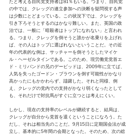
たと考える自民党支持者は81％もいる。つまり、自民党
の中では、クレッグの連立参加への決断を疑問視する声
は少数にとどまっている。この状況下では、クレッグを
引き下ろそうとするのはかなり難しい。また、英国の政
治では、一般に「暗殺者はトップになれない」と言われ
る。つまり、クレッグを倒そうと誰かが名乗りを上げれ
ば、その人はトップに選ばれないということだ。その近
年の代表的な例は、サッチャーを倒そうとしたマイケ
ル・ヘーゼルタインである。このため、現労働党党首エ
ド・ミリバンドの兄のデービッドは、2009年に立てば、
人気を失ったゴードン・ブラウンを倒す可能性がかなり
高かったにもかかわらず、躊躇した。それと同様、例
え、クレッグの党内での支持がかなり弱くなったとして
も、それだけで対抗馬がすぐに立つとは考えにくい。
しかし、現在の支持率のレベルが継続すると、結局は、
クレッグが自分から党首を退くということになろう。た
だし、それは相当先のことだ。9月15日に定期国会法が成
立し、基本的に5年間の会期となった。そのため、次の総