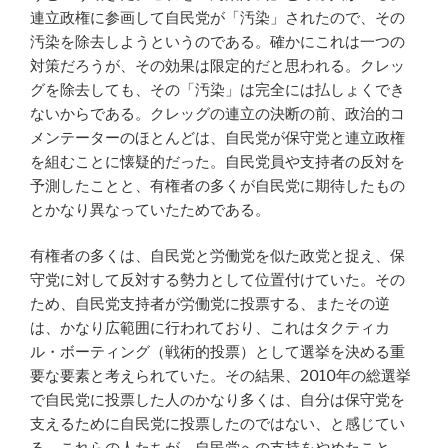
連立政権に参画して自民党が「汚染」されたので、その
汚染を除去しようというのである。確かにこれは一つの
対策だろうが、その効果は限定的だと思われる。クレッ
グを除去しても、その「汚染」は完全には払しょくでき
ないからである。クレッグの連立の決断の前、政治的コ
メンテーターのほとんどは、自民党が保守党と連立政権
を組むことに懐疑的だった。自民党員や支持者の反対を
予測したことと、有権者の多くが自民党に期待したもの
とかなり異なっていたためである。
有権者の多くは、自民党と労働党を似た政党と捉え、保
守党に対して反対する勢力として位置付けていた。その
ため、自民党支持者が労働党に投票する、またその逆
は、かなり広範囲に行われており、これはタクティカ
ル・ボーティング（戦術的投票）として選挙を決める重
要な要素と考えられていた。その結果、2010年の総選挙
で自民党に投票した人のかなり多くは、自分は保守党を
支えるために自民党に投票したのではない、と感じてい