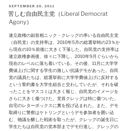
POSTED
SEPTEMBER 20, 2011
ON
苦しむ自由民主党（Liberal Democrat
Agony）
連立政権の副首相ニック・クレッグの率いる自由民主党
（自民党）の支持率は、2010年5月の総選挙時の23％か
ら現在の10％前後に大きく下落した。自民党の支持率は
連立政権参画後、徐々に下降し、2010年9月ぐらいから
現在のレベルに落ち着いている。その後、11月に大学学
費値上げに関する学生の激しい抗議デモがあった。自民
党の議員たちは、総選挙前に大学学費値上げに反対する
という誓約書を大学生組合と交わしていたが、それを破
ったことをマスコミは大きく報じ、自民党のイメージを
さらに大きく傷つけた。党首クレッグは特に傷ついた。
自宅のレターボックスに糞を投げ込まれた。また、デモ
取締りに警察はケトリングというデモ参加者を囲い込
む、物議を醸した戦術を取ったが、クレッグの誕生日に
学生たちは自民党の党本部までデモ行進し、クレッグの