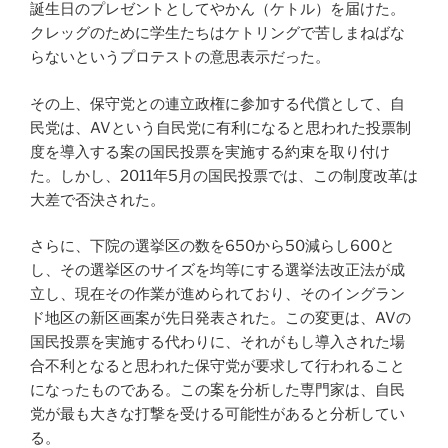
誕生日のプレゼントとしてやかん（ケトル）を届けた。
クレッグのために学生たちはケトリングで苦しまねばな
らないというプロテストの意思表示だった。
その上、保守党との連立政権に参加する代償として、自
民党は、AVという自民党に有利になると思われた投票制
度を導入する案の国民投票を実施する約束を取り付け
た。しかし、2011年5月の国民投票では、この制度改革は
大差で否決された。
さらに、下院の選挙区の数を650から50減らし600と
し、その選挙区のサイズを均等にする選挙法改正法が成
立し、現在その作業が進められており、そのイングラン
ド地区の新区画案が先日発表された。この変更は、AVの
国民投票を実施する代わりに、それがもし導入された場
合不利となると思われた保守党が要求して行われること
になったものである。この案を分析した専門家は、自民
党が最も大きな打撃を受ける可能性があると分析してい
る。