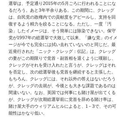
選挙は、予定通り2015年の5月ごろに行われることにな
るだろう。あと3年半余りある。この期間に、クレッグ
は、自民党の政権内での貢献度をアピールし、支持を回
復するよう精力を絞ることになる。ただし、一度「汚
染」したイメージは、そう簡単には除染できない。保守
党が1997年の総選挙で大敗して以来、「嫌な党」のイメ
ージが今でも完全には拭い去れていないのと同じだ。最
近発行された「ニック・クレッグ：伝記」は、クレッグ
の妻がこの期限りで党首・副首相を退くように嘆願し、
クレッグがそれを受け入れたと言うが、クレッグはそれ
を否定し、次の総選挙後も党首を継続すると主張した。
もちろん、クレッグには、それ以外の答えはないだろう
が、クレッグの去就が、今後とも大きな課題であるのは
間違いない。なお、英国では何事にも賭け屋が出てくる
が、クレッグが次期総選挙前に党首を辞める賭け率は、
賭け屋大手のウィリアムヒルによると、1－3で、その可
能性はかなり低い。