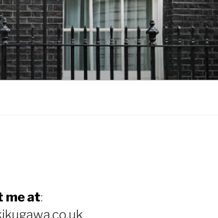
 me at
:
ikugawa.co.uk