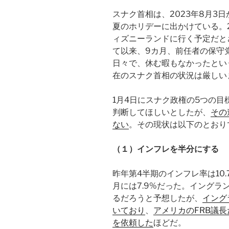
スナク首相は、2023年8月3
夏のホリデーに出かけている。
ィズニーランドに行く予定だとさ
て以来、9カ月、前任者の保守
日々で、休む暇もなかったとい
在のスナク首相の状況は厳しい
1月4日にスナク政権の5つの
判断してほしいとしたが、
その
ない
。その現状は以下のとおり
（１）インフレを半分にする
昨年第4半期のインフレ率は10.
月には7.9%だった。イングラ
るだろうと予想したが、
イング
いており
、
アメリカのFRB議
を依頼した
ほどだ。