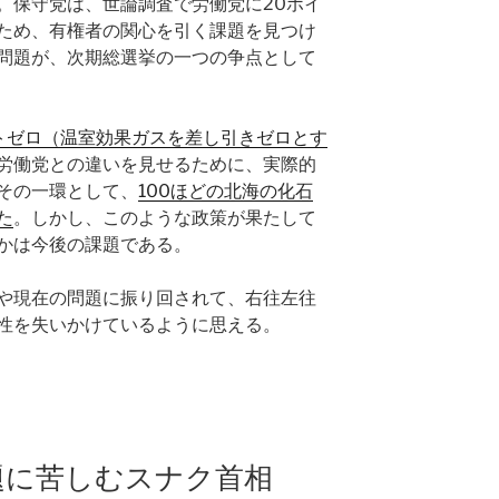
。保守党は、世論調査で労働党に20ポイ
ため、有権者の関心を引く課題を見つけ
問題が、次期総選挙の一つの争点として
ットゼロ（温室効果ガスを差し引きゼロとす
労働党との違いを見せるために、実際的
その一環として、
100ほどの北海の化石
た
。しかし、このような政策が果たして
かは今後の課題である。
や現在の問題に振り回されて、右往左往
性を失いかけているように思える。
題に苦しむスナク首相