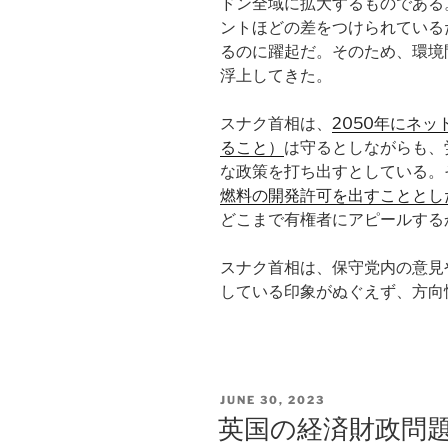
ドン全域に拡大するものである
ントほどの差をつけられている
るのに躍起だ。そのため、環境
浮上してきた。
スナク首相は、
2050年にネ
ること）
は守るとしながらも、
な政策を打ち出すとしている。
燃料の開発許可を出すこととし
どこまで有権者にアピールする
スナク首相は、保守党内の意見
している印象がぬぐえず、方向
POSTED
JUNE 30, 2023
ON
英国の経済財政問