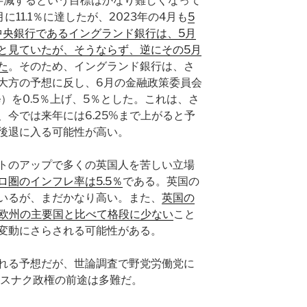
に半減するという目標はかなり難しくなって
に11.1％に達したが、2023年の4月も
5
中央銀行であるイングランド銀行は、5月
と見ていたが、そうならず、逆にその5月
た
。そのため、イングランド銀行は、さ
大方の予想に反し、6月の金融政策委員会
 Rate）を0.5％上げ、5％とした。これは、さ
今では来年には6.25%まで上がると予
後退に入る可能性が高い。
トのアップで多くの英国人を苦しい立場
ロ圏のインフレ率は5.5％
である。英国の
いるが、まだかなり高い。また、
英国の
と欧州の主要国と比べて格段に少ない
こと
変動にさらされる可能性がある。
れる予想だが、世論調査で野党労働党に
るスナク政権の前途は多難だ。