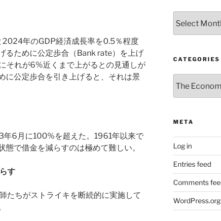
Archives
2024年のGDP経済成長率を0.5％程度
ために公定歩合（Bank rate）を上げ
CATEGORIES
らにそれが6%近くまで上がるとの見通しが
めに公定歩合を引き上げると、それは景
Categories
META
3年6月に100%を超えた。1961年以来で
Log in
状態で借金を減らすのは極めて難しい。
Entries feed
らす
Comments fee
医師たちがストライキを断続的に実施して
WordPress.org
。