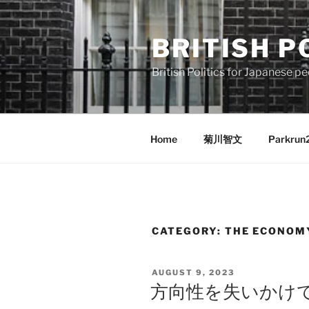
Skip
to
BRITISH P
content
British Politics for Japanes
Home
菊川智文
Parkrun
CATEGORY:
THE ECONOM
POSTED
AUGUST 9, 2023
ON
方向性を失いかけ