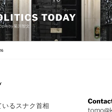
OLITICS TODAY
e people by 菊川智文
26
Y
Contact
ているスナク首相
tomo@k