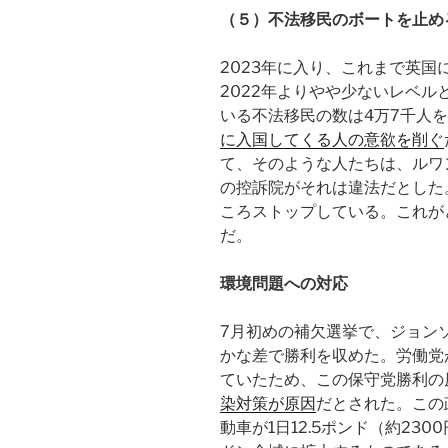
（５）不法移民のボートを止め
2023年に入り、これまで英
2022年よりやや少ないレベ
いる不法移民の数は4万7千人
に入国してくる人の意欲を削ぐ
て、そのような人たちは、ルワ
の控訴院がそれは違法だとした
ころストップしている。これが
だ。
環境問題への対応
7月初めの補欠選挙で、ジョン
かな差で勝利を収めた。労働党
ていたため、この保守党勝利の
染対策が原因
だとされた。この
動車が1日12.5ポンド（約23