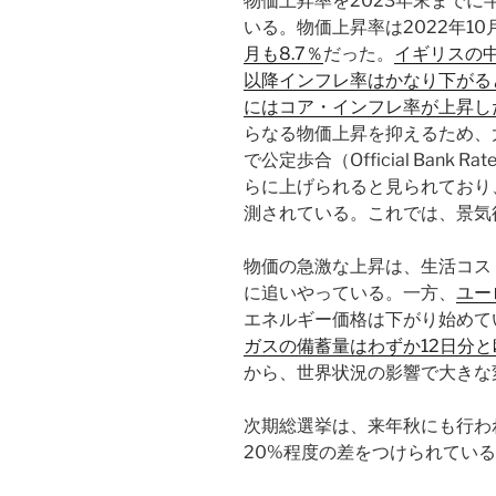
物価上昇率を2023年末まで
いる。物価上昇率は2022年10月
月も8.7％
だった。
イギリスの
以降インフレ率はかなり下がる
にはコア・インフレ率が上昇し
らなる物価上昇を抑えるため、
で公定歩合（Official Bank
らに上げられると見られており、
測されている。これでは、景気
物価の急激な上昇は、生活コス
に追いやっている。一方、
ユー
エネルギー価格は下がり始めて
ガスの備蓄量はわずか12日分
から、世界状況の影響で大きな
次期総選挙は、来年秋にも行わ
20%程度の差をつけられてい