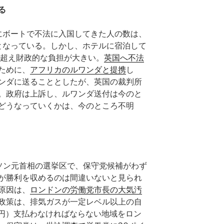
る
国にボートで不法に入国してきた人の数は、
ルとなっている。しかし、ホテルに宿泊して
を超え財政的な負担が大きい。
英国へ不法
ために、
アフリカのルワンダと提携
し
ンダに送ることとしたが、英国の裁判所
。政府は上訴し、ルワンダ送付は今のと
どうなっていくかは、今のところ不明
ソン元首相の選挙区で、保守党候補がわず
が勝利を収めるのは間違いないと見られ
原因は、
ロンドンの労働党市長の大気汚
政策は、排気ガスが一定レベル以上の自
00円）支払わなければならない地域をロン