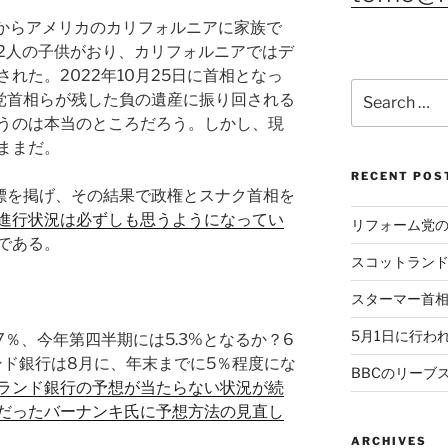
日からアメリカのカリフォルニアに家族で
2人の子供がおり、カリフォルニアではデ
れた。2022年10月25日に首相となっ
Search
党首相らが残した負の遺産に振り回される
for:
うのは本当のところだろう。しかし、現
ままだ。
RECENT POS
目標を掲げ、その結果で政権とスナク首相を
進行状況は必ずしも思うようになってい
リフォーム党
である。
スコットラン
スターマー首
5月1日に行わ
7％、今年第四半期には5.3%となるか？6
ンド銀行は8月に、年末までに5％程度にな
BBCのリーブ
ランド銀行の予想が当たらない状況が続
長だったバーナンキ氏に予想方法の見直し
ARCHIVES