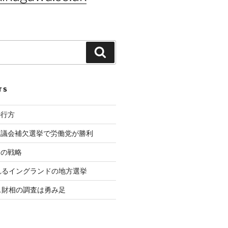
Search
TS
の行方
ド議会補欠選挙で労働党が勝利
相の戦略
れるイングランドの地方選挙
ス財相の調査は勇み足