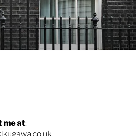
 me at
:
ikugawa.co.uk