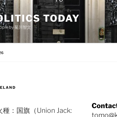
OLITICS TODAY
e people by 菊川智文
26
RELAND
Contact
国旗（Union Jack:
tomo@k