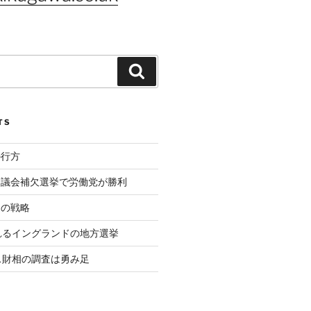
Search
TS
の行方
ド議会補欠選挙で労働党が勝利
相の戦略
れるイングランドの地方選挙
ス財相の調査は勇み足