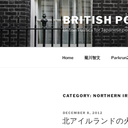
Skip
to
BRITISH P
content
British Politics for Japanes
Home
菊川智文
Parkrun
CATEGORY:
NORTHERN I
POSTED
DECEMBER 8, 2012
ON
北アイルランドの火種：