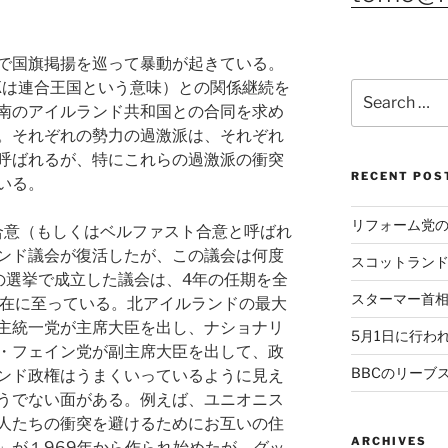
）
で国旗掲揚を巡って暴動が起きている。
Kは連合王国という意味）との関係継続を
Search
南のアイルランド共和国との合同を求め
for:
。それぞれの勢力の過激派は、それぞれ
呼ばれるが、特にこれらの過激派の衝突
RECENT POS
いる。
リフォーム党
ー合意（もしくはベルファスト合意と呼ばれ
ンド議会が復活したが、この議会は何度
スコットラン
の選挙で成立した議会は、4年の任期を全
スターマー首
現在に至っている。北アイルランドの最大
主統一党が主席大臣を出し、ナショナリ
5月1日に行わ
・フェイン党が副主席大臣を出して、政
BBCのリーブ
ンド政権はうまくいっているように見え
うでない面がある。例えば、ユニオニス
人たちの衝突を避けるためにお互いの住
ARCHIVES
」が１969年から作られ始めたが、グッ