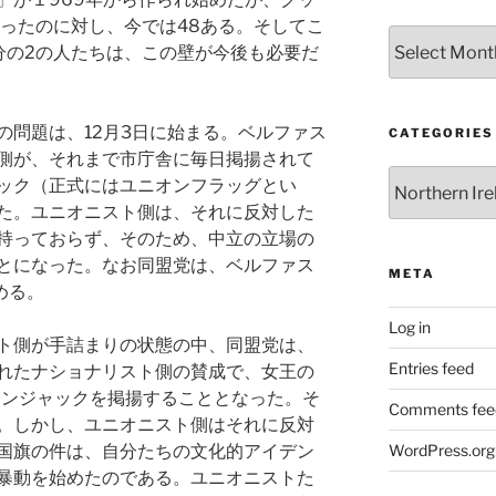
あったのに対し、今では48ある。そしてこ
Archives
分の2の人たちは、この壁が今後も必要だ
の問題は、12月3日に始まる。ベルファス
CATEGORIES
側が、それまで市庁舎に毎日掲揚されて
Categories
ック（正式にはユニオンフラッグとい
た。ユニオニスト側は、それに反対した
持っておらず、そのため、中立の立場の
とになった。なお同盟党は、ベルファス
META
める。
Log in
ト側が手詰まりの状態の中、同盟党は、
Entries feed
れたナショナリスト側の賛成で、女王の
オンジャックを掲揚することとなった。そ
Comments fee
。しかし、ユニオニスト側はそれに反対
国旗の件は、自分たちの文化的アイデン
WordPress.org
暴動を始めたのである。ユニオニストた