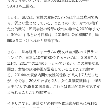
リカより高いという。日本の66.1％はOECDの平均
59.4％を上回る。
しかし、BBCは、女性の雇用の57.7％は非正規雇用であ
り、質より量となっている、またその一方、かつて掲げ
た公的機関・民間会社の幹部の女性の割合を2020年まで
に30％にするという目標は、2016年に公的機関7％、民
間15％に下げられたと指摘する。
さらに、世界経済フォーラムの男女格差指数の世界ラン
キングで、日本は10年前80位であったのに、2016年の
111位、2017年の114位と下がっているが、この主要な原
因は、女性の政治参画が逆進していることだと指摘す
る。2014年の安倍内閣の女性閣僚数は18人中7人だった
が、今では、20人中わずか2人。女性衆議院議員は、465
人中47人でG8参加国最低。これらは政治的意思次第で変
えられることだと指摘する。
イギリスでも、統計などの数字を政治家が自らに有利な