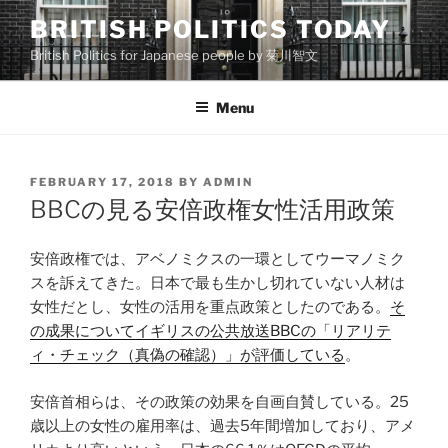
Skip
BRITISH POLITICS TODAY
to
British Politics for Japanese people by 菊川智文
content
Menu
POSTED
FEBRUARY 17, 2018
BY
ADMIN
ON
BBCの見る安倍政権女性活用政策
安倍政権では、アベノミクスの一環としてウーマノミク
スを訴えてきた。日本で最も生かし切れていない人材は
女性だとし、女性の活用を重点政策としたのである。
そ
の成果についてイギリスの公共放送BBCの「リアリテ
ィ・チェック（真偽の確認）」が評価している
。
安倍首相らは、その政策の効果を自画自賛している。25
歳以上の女性の雇用率は、過去5年間増加しており、アメ