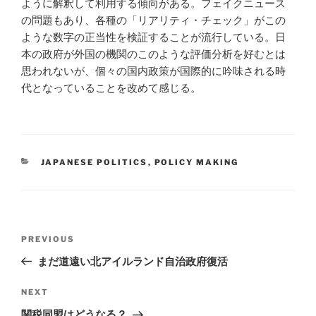
ように解釈して利用する傾向がある。フェイクニュース
の問題もあり、各種の「リアリティ・チェック」がこの
ような数字の正当性を検証することが流行している。日
本の政府が外国の機関のこのような評価分析を好むとは
思われないが、個々の国内政策が国際的に吟味される時
代となっていることを改めて感じる。
CATEGORIES
JAPANESE POLITICS
,
POLICY MAKING
Post
Previous
PREVIOUS
navigation
Post
まだ道遠い北アイルランド自治政府復活
Next
NEXT
Post
関税同盟はどうなる？