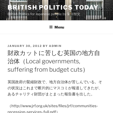
Skip
BRITISH POLITICS TODAY
to
British Politics for Japanese people by 菊川智文
content
Menu
POSTED
JANUARY 30, 2012
BY
ADMIN
ON
財政カットに苦しむ英国の地方自
治体（Local governments,
suffering from budget cuts）
英国政府の緊縮財政で、地方自治体が苦しんでいる。そ
の状況はこれまで断片的にマスコミが報道してきたが、
あるチャリティ財団がまとまった報告書を出した。
（http://www.jrf.org.uk/sites/files/jrf/communities-
recession-services-full.pdf）