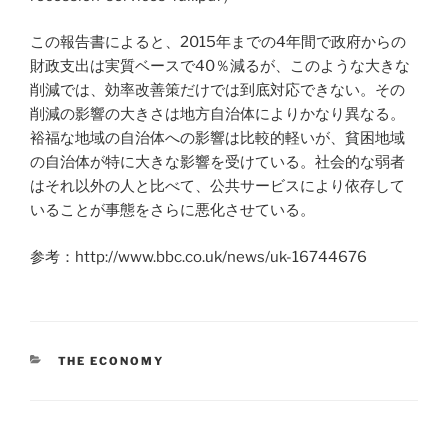
この報告書によると、2015年までの4年間で政府からの
財政支出は実質ベースで40％減るが、このような大きな
削減では、効率改善策だけでは到底対応できない。その
削減の影響の大きさは地方自治体によりかなり異なる。
裕福な地域の自治体への影響は比較的軽いが、貧困地域
の自治体が特に大きな影響を受けている。社会的な弱者
はそれ以外の人と比べて、公共サービスにより依存して
いることが事態をさらに悪化させている。
参考：http://www.bbc.co.uk/news/uk-16744676
CATEGORIES
THE ECONOMY