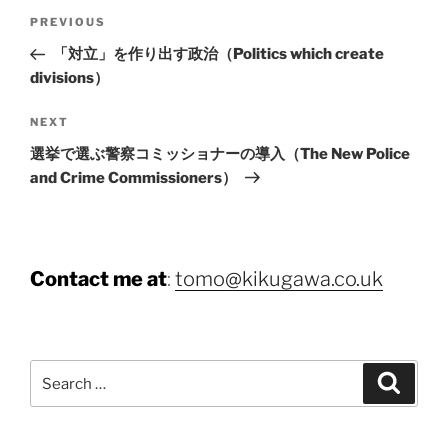
Post
Previous
PREVIOUS
navigation
Post
「対立」を作り出す政治（Politics which create
divisions）
Next
NEXT
Post
選挙で選ぶ警察コミッショナーの導入（The New Police
and Crime Commissioners）
Contact me at
:
tomo@kikugawa.co.uk
Search
Search
for: