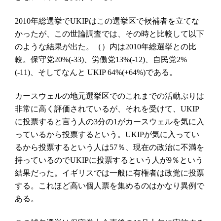
年総選挙で
はこの選挙区で候補者を立てな
2010
UKIP
かったが、この世論調査では、その時と比較して以下
のような結果が出た。（）内は
年総選挙との比
2010
較。保守党
、労働党
、自民党
20%(-33)
13%(-12)
2%
、そしてなんと
である。
(-11)
UKIP 64%(+64%)
カースウェルの地元選挙区でのこれまでの活動ぶりは
非常に高く評価されているが、それを受けて、
UKIP
に投票すると言う人の
分の
がカースウェルを気に入
3
1
っているから投票するという。
が気に入ってい
UKIP
るから投票するという人は
％、現在の政治に不満を
57
持っているので
に投票するという人が
％という
UKIP
9
結果だった。イギリスでは一般に有権者は政党に投票
する。これほど高い個人票を集めるのはかなり異例で
ある。