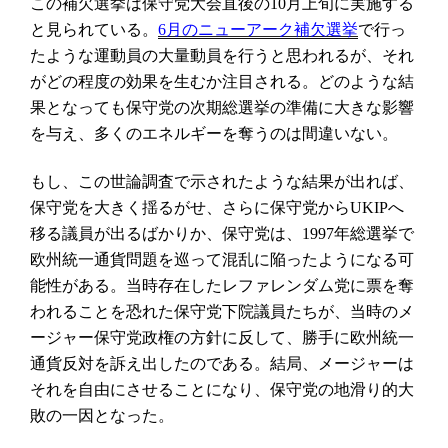
この補欠選挙は保守党大会直後の
月上旬に実施する
10
と見られている。
で行っ
6
月のニューアーク補欠選挙
たような運動員の大量動員を行うと思われるが、それ
がどの程度の効果を生むか注目される。どのような結
果となっても保守党の次期総選挙の準備に大きな影響
を与え、多くのエネルギーを奪うのは間違いない。
もし、この世論調査で示されたような結果が出れば、
保守党を大きく揺るがせ、さらに保守党から
へ
UKIP
移る議員が出るばかりか、保守党は、
年総選挙で
1997
欧州統一通貨問題を巡って混乱に陥ったようになる可
能性がある。当時存在したレファレンダム党に票を奪
われることを恐れた保守党下院議員たちが、当時のメ
ージャー保守党政権の方針に反して、勝手に欧州統一
通貨反対を訴え出したのである。結局、メージャーは
それを自由にさせることになり、保守党の地滑り的大
敗の一因となった。