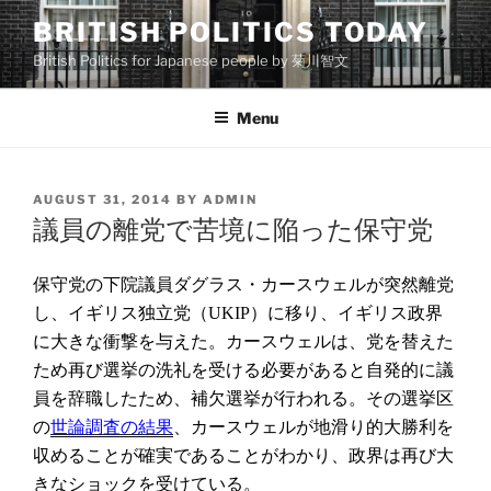
Skip
BRITISH POLITICS TODAY
to
British Politics for Japanese people by 菊川智文
content
Menu
POSTED
AUGUST 31, 2014
BY
ADMIN
ON
議員の離党で苦境に陥った保守党
保守党の下院議員ダグラス・カースウェルが突然離党
し、イギリス独立党（
）に移り、イギリス政界
UKIP
に大きな衝撃を与えた。カースウェルは、党を替えた
ため再び選挙の洗礼を受ける必要があると自発的に議
員を辞職したため、補欠選挙が行われる。その選挙区
の
、カースウェルが地滑り的大勝利を
世論調査の結果
収めることが確実であることがわかり、政界は再び大
きなショックを受けている。