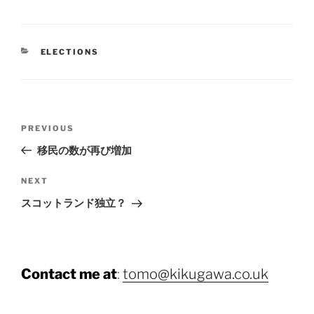
CATEGORIES
ELECTIONS
Post
Previous
PREVIOUS
navigation
Post
移民の数が再び増加
Next
NEXT
Post
スコットランド独立？
Contact me at
:
tomo@kikugawa.co.uk