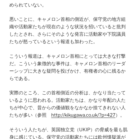
められていない。
悪いことに、キャメロン首相の側近が、保守党の地方組
織や活動家たちが現在のような状況を招いていると批判
したとされ、さらにそのような発言に活動家や下院議員
たちが怒っているという報道も加わった。
こういう報道は、キャメロン首相にとっては大きな打撃
だ。こういう象徴的な事件は、キャメロン首相のリーダ
ーシップに大きな疑問を投げかけ、有権者の心に残るか
らである。
実際のところ、この首相側近の分析は、かなり当たって
いるように思われる。活動家たちは、かなり年配の人た
ちが中心で、昔からの価値観をなかなか捨てきれない人
たちが多い（参照
http://kikugawa.co.uk/?p=427
）。
そういう人たちが、英国独立党（UKIP）の脅威を最も肌
身に感じている。保守党の活動家たちには欧州懐疑派が