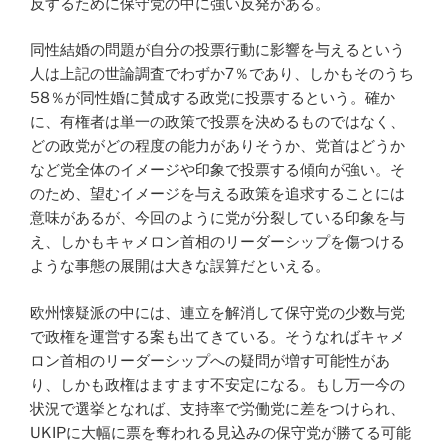
反するために保守党の中に強い反発がある。
同性結婚の問題が自分の投票行動に影響を与えるという
人は上記の世論調査でわずか7％であり、しかもそのうち
58％が同性婚に賛成する政党に投票するという。確か
に、有権者は単一の政策で投票を決めるものではなく、
どの政党がどの程度の能力がありそうか、党首はどうか
など党全体のイメージや印象で投票する傾向が強い。そ
のため、望むイメージを与える政策を追求することには
意味があるが、今回のように党が分裂している印象を与
え、しかもキャメロン首相のリーダーシップを傷つける
ような事態の展開は大きな誤算だといえる。
欧州懐疑派の中には、連立を解消して保守党の少数与党
で政権を運営する案も出てきている。そうなればキャメ
ロン首相のリーダーシップへの疑問が増す可能性があ
り、しかも政権はますます不安定になる。もし万一今の
状況で選挙となれば、支持率で労働党に差をつけられ、
UKIPに大幅に票を奪われる見込みの保守党が勝てる可能