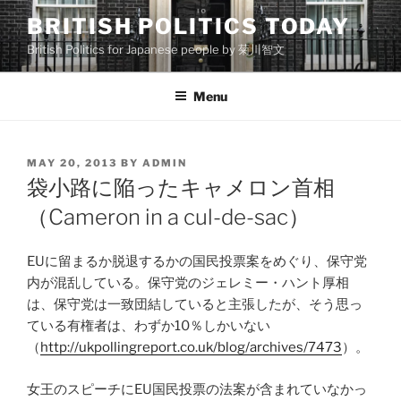
Skip
BRITISH POLITICS TODAY
to
British Politics for Japanese people by 菊川智文
content
Menu
POSTED
MAY 20, 2013
BY
ADMIN
ON
袋小路に陥ったキャメロン首相
（Cameron in a cul-de-sac）
EUに留まるか脱退するかの国民投票案をめぐり、保守党
内が混乱している。保守党のジェレミー・ハント厚相
は、保守党は一致団結していると主張したが、そう思っ
ている有権者は、わずか10％しかいない
（
http://ukpollingreport.co.uk/blog/archives/7473
）。
女王のスピーチにEU国民投票の法案が含まれていなかっ