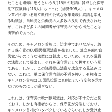
たことを遺憾に思うという5月15日の動議に賛成した保守
党下院議員は116人にも上った（総勢305人）。キャメロ
ン首相の率いる連立政権の公式な政策発表に異議を唱え
る動議は、自民党と労働党の大多数の反対で否決された
が、これほど多くの同調者が保守党の中から出たことは
衝撃的であった。
そのため、キャメロン首相は、訪米中でありながら、急
きょ保守党のEU国民投票法案を発表した。連立を組む自
民党がそのような法案には賛成しないため、それを議員
の法案として提出し、それを保守党として押すという形
である。しかし、この議員提出法案が成立する見込みは
ない。これは、単に保守党内部の不満を抑え、有権者に
キャメロン首相はEU国民投票に真剣だという姿勢を示す
だけのものにしか過ぎない。
これには、保守党の欧州懐疑派は、対応が不十分だと見
ており、しかも有権者からは、保守党が分裂しており、
キャメロン首相がバタバタしているぐらいにしか受け止