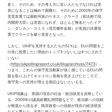
多く、そのため、その考え方に近い人たちでなければ党
首になることは極めて困難だ。そのために2001年の保守
党党首選では親欧州派のケネス・クラーク（前法相で現
内閣府大臣）は党首になれず、ほとんど無名だったイア
ン・ダンカン・スミス（現労働年金相）が党員の決選投
票でクラークを破り党首となった。
しかし、UKIPを支持する人たちの51％は、EUの問題をこ
の党に投票したい理由のトップ3つないしは4つに入れて
いない
（
http://ukpollingreport.co.uk/blog/archives/7473
）。
つまり、これらの保守党活動家が強く感じているEUの問
題を取り上げてキャメロン首相を突き上げたところで、
保守党への支持が増える保証はないといえる。
UKIP現象は、英国の現在の社会・政治状況を反映してい
る。2009年の議員経費乱用問題などで、政治家への信頼
が根底から揺るぎ、既存政党への信頼が現在の経済状況
などと重なり、非常に低くなっていることが背景にあ