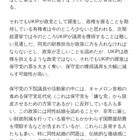
る。
それでもUKIPが政党として躍進し、政権を握ることを期
待している有権者は今のところ少ないと思われる。次期
総選挙では今のところUKIPが議席を獲得することは難し
い見通しだ。同党の財務担当が政策に力を入れなければ
ならないとし、政策が乏しいことを認めたが、UKIPは政
権を担えるような政党ではない。それでもUKIPの躍進は
保守党の票を大きく奪い、保守党の獲得議席を大幅に減
らす可能性が高い。
保守党の下院議員や活動家の中には、キャメロン首相の
進める保守党近代化（これは保守党を「嫌な党」から脱
皮させるための方策であるが）に反対している人も多
い。この政策には同性結婚を認めることや、非常に厳し
い財政削減を行っている最中にもかかわらず国際援助費
を増額するなどが含まれているが、これらに反発する人
たちも多い。特に同性結婚の問題は、伝統的な価値感に