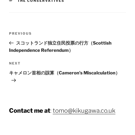
CATEGORIES
THE CONSERVATIVES
Post
Previous
PREVIOUS
navigation
Post
スコットランド独立住民投票の行方（Scottish
Independence Referendum）
Next
NEXT
Post
キャメロン首相の誤算（Cameron’s Miscalculation）
Contact me at
:
tomo@kikugawa.co.uk