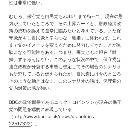
性は非常に低い。
むしろ、保守党も自民党も2015年まで待って、現在の景
気が上向いたところで、その上昇ムードと、財政経済政
策の成功を訴えて選挙に臨みたいと考えている。また保
守党がもし自民党と辛らつな「離婚」に終われば、これ
まで党のイメージを変えるために努力してきたことが無
駄になる可能性もある。つまり、両党ともに現在「離
婚」する考えはない。このような状況の中で、保守党は
連立政権が分裂する事態も想定してその場合のシナリオ
も研究していると伝えられたが、自民党には今のところ
そのような動きはなく、このシナリオの話は、保守党の
党内対策の感が強い。
BBCの政治部長であるニック・ロビンソンが現在の保守
党の問題を端的に表現している
（
http://www.bbc.co.uk/news/uk-politics-
22517322
）。