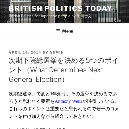
Skip
BRITISH POLITICS TODAY
to
British Politics for Japanese people by 菊川智文
content
Menu
POSTED
APRIL 14, 2014
BY
ADMIN
ON
次期下院総選挙を決める5つのポイ
ント（What Determines Next
General Election）
次期総選挙まであと
年余り。その選挙を決めるであ
1
ろうと思われる要素を
が指摘している。
Anthony Wells
これらのポイントは重要だと思われるので若干のコメ
ントを付け加えながら紹介しておきたい。