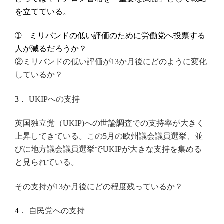
を立てている。
➀ ミリバンドの低い評価のために労働党へ投票する
人が減るだろうか？
②
ミリバンドの低い評価が
か月後にどのように変化
13
しているか？
への支持
3．
UKIP
への世論調査での支持率が大きく
英国独立党（UKIP)
上昇してきている。この
月の欧州議会議員選挙、並
5
びに地方議会議員選挙で
が大きな支持を集める
UKIP
と見られている。
その支持が
か月後にどの程度残っているか？
13
自民党への支持
4．