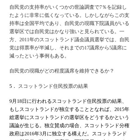
自民党の支持率がいくつかの世論調査で
％を記録し
7
たように非常に低くなっている。しかしながらこの支
持率は全国平均であり、自民党の現職下院議員がいる
選挙区では自民党はかなり強いと見られている。一
方、
年のスコットランド議会議員選挙では、自民
2011
党は得票率が半減し、それまでの
議席から
議席に
17
5
減ったという事例もある。
自民党の現職がどの程度議席を維持できるか？
スコットランド住民投票の結果
5．
月
日に行われるスコットランド住民投票の結果、
9
18
もしスコットランドが独立することとなれば、
年
2015
総選挙にスコットランドの選挙区をどうするかという
議論が生じる。独立賛成の場合、スコットランド分権
政府は
年
月に独立する構えだ。スコットランド
2016
3