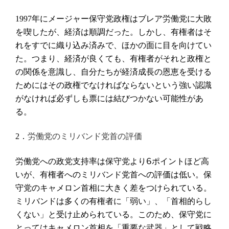
年にメージャー保守党政権はブレア労働党に大敗
1997
を喫したが、経済は順調だった。しかし、有権者はそ
れをすでに織り込み済みで、ほかの面に目を向けてい
た。つまり、経済が良くても、有権者がそれと政権と
の関係を意識し、自分たちが経済成長の恩恵を受ける
ためにはその政権でなければならないという強い認識
がなければ必ずしも票には結びつかない可能性があ
る。
労働党のミリバンド党首の評価
2．
労働党への政党支持率は保守党より
6
ポイントほど高
いが、
有権者へのミリバンド党首への評価は低い。保
守党のキャメロン首相に大きく差をつけられている。
ミリバンドは多くの有権者に「弱い」、「首相的らし
くない」と受け止められている。このため、保守党に
とってはキャメロン首相を「重要な武器」として戦略