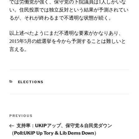
では労働党が強く、保守党の下院議員は
人しかいな
1
い。住民投票では独立反対という結果が予測されてい
るが、それが終わるまで不透明な状態が続く。
以上述べたようにまだ不透明な要素がかなりあり、
年
月の総選挙を今から予測することは難しいと
2015
5
言える。
CATEGORIES
ELECTIONS
Post
Previous
PREVIOUS
navigation
Post
支持率：UKIPアップ、保守党＆自民党ダウン
（Poll:UKIP Up Tory & Lib Dems Down）