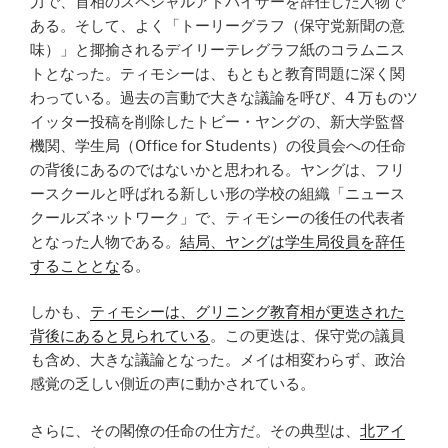
力で、首相のスペシャルアドバイザーを辞任した人物で
ある。そして、よく「トーリーグラフ（保守党新聞の意
味）」と揶揄されるデイリーテレグラフ紙のコラムニス
トとなった。ティモシーは、もともと教育問題に深く関
わっている。過去の言動で大きな議論を呼び、4 万ものツ
イッター投稿を削除したトビー・ヤングの、新大学監督
機関、学生局（Office for Students）の役員会への任命
の背後にあるのではないかと思われる。ヤングは、フリ
ースクールと呼ばれる新しい形の学校の組織「ニュース
クールズネットワーク」で、ティモシーの後任の代表者
となった人物である。
結局、ヤングは学生局役員を辞任
することとな
る。
しかも、
ティモシーは、グリニング教育相が更迭された
背後にあると見られている
。この更迭は、保守党の議員
も含め、大きな議論となった。メイは相変わらず、政治
感覚の乏しい側近の声に動かされている。
さらに、その閣僚の任命の仕方だ。その典型は、
北アイ