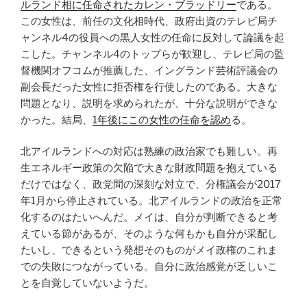
ルランド相に任命されたカレン・ブラッドリー
である。
この女性は、前任の文化相時代、政府出資のテレビ局チ
ャンネル4の役員への黒人女性の任命に反対して論議を起
こした。チャンネル4のトップらが歓迎し、テレビ局の監
督機関オフコムが推薦した、イングランド芸術評議会の
副会長だった女性に拒否権を行使したのである。大きな
問題となり、説明を求められたが、十分な説明ができな
かった。結局、
1年後にこの女性の任命を認め
る。
北アイルランドへの対応は熟練の政治家でも難しい。再
生エネルギー政策の欠陥で大きな財政問題を抱えている
だけではなく、政党間の深刻な対立で、分権議会が2017
年1月から停止されている。北アイルランドの政治を正常
化するのはたいへんだ。メイは、自分が判断できると考
えている節があるが、そのような何もかも自分が采配し
たいし、できるという発想そのものがメイ政権のこれま
での失敗につながっている。自分に政治感覚が乏しいこ
とを自覚していないようだ。