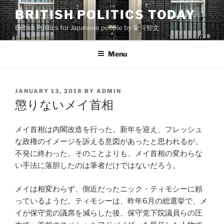
Skip
BRITISH POLITICS TODAY
to
British Politics for Japanese people by 菊川智文
content
Menu
POSTED
JANUARY 13, 2018
BY
ADMIN
ON
懲りないメイ首相
メイ首相は内閣改造を行った。新年を迎え、フレッシュ
な政権のイメージを訴える意図があったと思われるが、
不発に終わった。そのことよりも、メイ首相の変わらな
い手法に落胆したのは筆者だけではないだろう。
メイは相変わらず、側近だったニック・ティモシーに頼
っているようだ。ティモシーは、昨年6月の総選挙で、メ
イが保守党の議席を減らした後、保守党下院議員らの圧