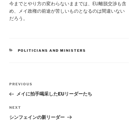
今までとやり方の変わらないままでは、EU離脱交渉も含
め、メイ政権の前途が苦しいものとなるのは間違いない
だろう。
CATEGORIES
POLITICIANS AND MINISTERS
Post
Previous
PREVIOUS
navigation
Post
メイに拍手喝采したEUリーダーたち
Next
NEXT
Post
シンフェインの新リーダー