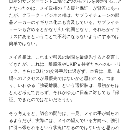
日産のサンダーランド工場で2つのモデルを製造すること
となったのは、メイ政権の「支援と保証」が背景にあっ
たが、クラーク・ビジネス相は、サプライチェーンの部
品メーカーのイギリス化にも言及している。サプライチ
ェーンも含めるとかなり広い範囲となり、それらがイギ
リスにあるということで不利にならないようにするのは
簡単ではない。
メイ首相は、これまで移民の制限を最優先すると発言し
てきたが、これは、離脱派やUKIP支持者たちへのレトリ
ック、さらにEUとの交渉手段に過ぎず、本音は、単一市
場へのアクセスが最優先ではないかと思われる。つま
り、いわゆる「強硬離脱」という選択肢は、最初からほ
とんど考えておらず、それがゆえに日産に対しても「保
証」できたのではないだろうか。
そう考えると、議会の関与は、一見、メイの手が縛られ
るようだが、実際には、メイの望んでいる方向へ、強引
に引っ張られるという状況になるのではないかと思われ