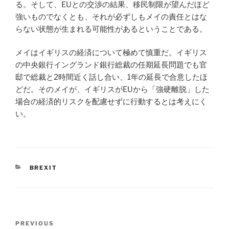
る。そして、EUとの交渉の結果、移民制限が望んだほど
強いものでなくとも、それが必ずしもメイの責任とはな
らない状態が生まれる可能性があるということである。
メイはイギリスの経済について極めて慎重だ。イギリス
の中央銀行イングランド銀行総裁の任期延長問題でも官
邸で総裁と2時間近く話し合い、1年の延長で合意したほ
どだ。そのメイが、イギリスがEUから「強硬離脱」した
場合の経済的リスクを配慮せずに行動するとは考えにく
い。
CATEGORIES
BREXIT
Post
Previous
PREVIOUS