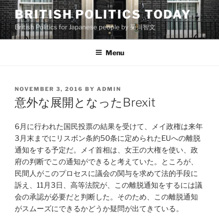
Skip
BRITISH POLITICS TODAY
to
British Politics for Japanese people by 菊川智文
content
Menu
POSTED
NOVEMBER 3, 2016
BY
ADMIN
ON
意外な展開となったBrexit
6月に行われた国民投票の結果を受けて、メイ政権は来年
3月末までにリスボン条約50条に定められたEUへの離脱
通知をする予定だ。メイ首相は、女王の大権を使い、政
府の判断でこの通知ができると考えていた。ところが、
民間人がこのプロセスに議会の関与を求めて法的手段に
訴え、11月3日、高等法院が、この離脱通知をするには議
会の承認が必要だと判断した。そのため、この離脱通知
がスムーズにできるかどうか疑問が出てきている。