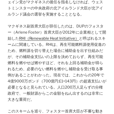
ェイン党がマクギネスの後任を指名しなければ、ウェス
トミンスターの中央政府の北アイルランド大臣が北アイ
ルランド議会の選挙を実施することとなる。
マクギネス副首席大臣が辞任したのは、DUPのフォスタ
ー（Arlene Foster）首席大臣が2012年に企業相として開
始した
RHI（Renewable Heat Initiative）
と呼ばれるスキ
ームに関連している。RHIは、再生可能燃料源使用促進の
ため、燃料源を切り替えた場合に補助金を出す仕組みだ
が、その補助金支払いの上限を決めておらず、再生可能
燃料を燃やせば燃やすほど、それを上回る補助金が得ら
れるため、必要のない燃料を燃やし補助金を受け取る事
例があることがわかった。現在では、これからの20年で
4億9000万ポンド（700億円:£1=143円）の超過支払いが
必要となると見られている。人口200万人足らずの分権
政府で、一般財源からこの金額をねん出するのは非常に
大きな重荷だ。
このスキームを巡り、フォスター首席大臣が不審な動き