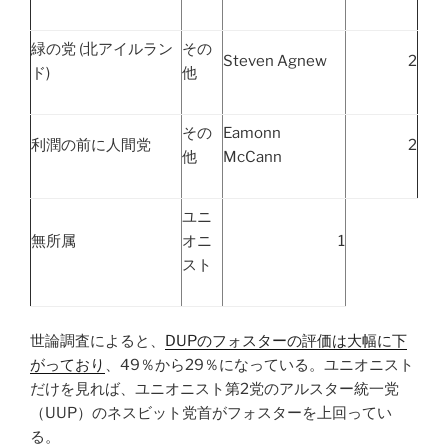
緑の党 (北アイルラン
その
Steven Agnew
2
ド)
他
その
Eamonn
利潤の前に人間党
2
他
McCann
ユニ
無所属
オニ
1
スト
世論調査によると、
DUPのフォスターの評価は大幅に下
がっており
、49％から29％になっている。ユニオニスト
だけを見れば、ユニオニスト第2党のアルスター統一党
（UUP）のネスビット党首がフォスターを上回ってい
る。