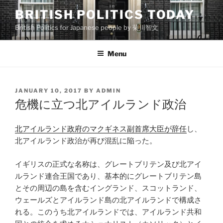
Skip
BRITISH POLITICS TODAY
to
British Politics for Japanese people by 菊川智文
content
Menu
POSTED
JANUARY 10, 2017
BY
ADMIN
ON
危機に立つ北アイルランド政治
北アイルランド政府のマクギネス副首席大臣が辞任
し、
北アイルランド政治が再び混乱に陥った。
イギリスの正式な名称は、グレートブリテン及び北アイ
ルランド連合王国であり、基本的にグレートブリテン島
とその周辺の島を含むイングランド、スコットランド、
ウェールズとアイルランド島の北アイルランドで構成さ
れる。このうち北アイルランドでは、アイルランド共和