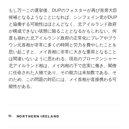
もし万一この選挙後、DUPのフォスターが再び首席大臣
候補となるようなことになれば、シンフェイン党がDUP
と協働する可能性はほとんどなく、北アイルランド政府
が構成できない状態に陥ることとなるかもしれない。何
度も崩れた北アイルランド政府の正常化にブレアやブラ
ウン元首相が非常に多くの時間と労力を費やしたことを
思い起こすと、メイ首相に非常に大きな重荷となること
は間違いないように思われる。現在のブロークンシャー
北アイルランド相は、メイ内相の下で忠実に働き、閣僚
に任命された人物であり、その能力は未知数である。そ
のため、この問題の対応には、メイ首相が直接携わる可
能性がある。
CATEGORIES
NORTHERN IRELAND