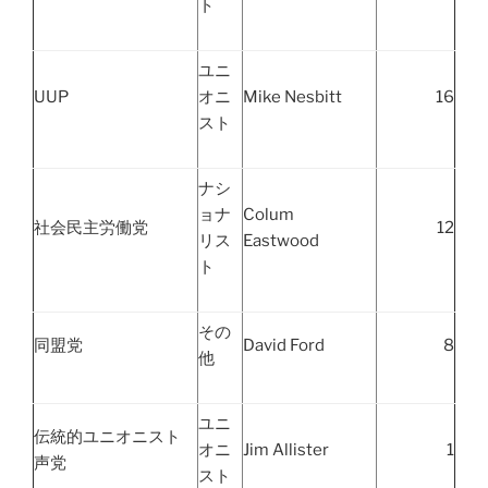
ト
ユニ
UUP
オニ
Mike Nesbitt
16
スト
ナシ
ョナ
Colum
社会民主労働党
12
リス
Eastwood
ト
その
同盟党
David Ford
8
他
ユニ
伝統的ユニオニスト
オニ
Jim Allister
1
声党
スト