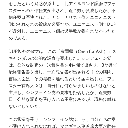
をしたという疑惑が浮上し、北アイルランド議会でフォ
スターへの不信任案が出され、過半数が賛成したが、不
信任案は否決された。ナショナリスト側とユニオニスト
側のそれぞれの賛成が必要だが、ユニオニスト側でDUP
が反対し、ユニオニスト側の過半数が得られなかったた
めである。
DUP以外の政党は、この「灰買収（Cash for Ash）」ス
キャンダルの公的な調査を要求した。シンフェイン党
は、公的な調査の一次報告書を4週間で出させ、3か月で
最終報告書を出し、一次報告書が出されるまでの期間、
首席大臣は、その職務を離れるという案を出した。フォ
スター首席大臣は、自分には何らやましいものはないと
主張し、シンフェイン党の要求を拒否したが、過去数
日、公的な調査を受け入れる用意はあるが、職務は離れ
ないとしていた。
この状況を受け、シンフェイン党は、もし自分たちの案
が受け入れられなければ、マクギネス副首席大臣が辞任