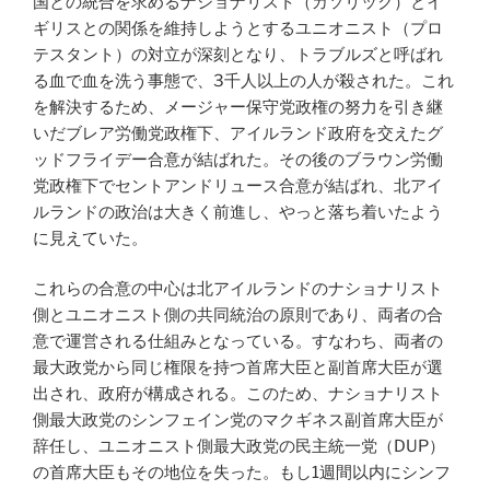
国との統合を求めるナショナリスト（カソリック）とイ
ギリスとの関係を維持しようとするユニオニスト（プロ
テスタント）の対立が深刻となり、トラブルズと呼ばれ
る血で血を洗う事態で、3千人以上の人が殺された。これ
を解決するため、メージャー保守党政権の努力を引き継
いだブレア労働党政権下、アイルランド政府を交えたグ
ッドフライデー合意が結ばれた。その後のブラウン労働
党政権下でセントアンドリュース合意が結ばれ、北アイ
ルランドの政治は大きく前進し、やっと落ち着いたよう
に見えていた。
これらの合意の中心は北アイルランドのナショナリスト
側とユニオニスト側の共同統治の原則であり、両者の合
意で運営される仕組みとなっている。すなわち、両者の
最大政党から同じ権限を持つ首席大臣と副首席大臣が選
出され、政府が構成される。このため、ナショナリスト
側最大政党のシンフェイン党のマクギネス副首席大臣が
辞任し、ユニオニスト側最大政党の民主統一党（DUP）
の首席大臣もその地位を失った。もし1週間以内にシンフ