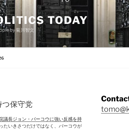
OLITICS TODAY
e people by 菊川智文
26
Contact
持つ保守党
tomo@k
院議長ジョン・バーコウに強い反感を持
ったいきさつだけではなく、バーコウが