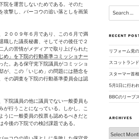
下院を運営しないためである。そのた
Search
を攻撃し、バーコウの追い落としを画策
for:
、２００９年６月であり、この６月で満
RECENT POS
退職した議長秘書、そしてその後任で２
二人の苦情がメディアで取り上げられた
リフォーム党
じめ」を下院の行動基準コミッショナー
スコットラン
った。ある保守党下院議員がコミッショ
邸が、この「いじめ」の問題には懸念を
スターマー首
、その調査を下院の行動基準委員会は認
5月1日に行わ
BBCのリーブ
、下院議員の他に議員でない一般委員も
みが行うことになっている。しかし、こ
ように一般委員の投票も認めるべきだと
ARCHIVES
は今後の下院での検討課題である。
Archives
バーコウの追い落としに失敗した保守党