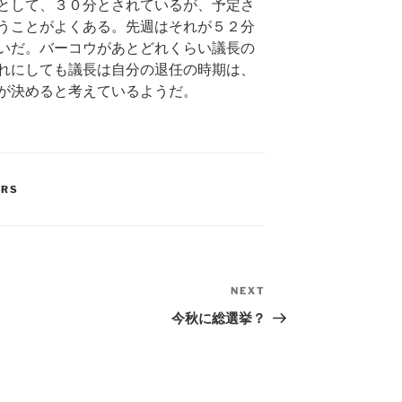
として、３０分とされているが、予定さ
うことがよくある。先週はそれが５２分
いだ。バーコウがあとどれくらい議長の
れにしても議長は自分の退任の時期は、
が決めると考えているようだ。
ERS
NEXT
Next
Post
今秋に総選挙？