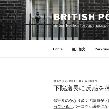
Skip
to
BRITISH P
content
British Politics for Japanes
Home
菊川智文
Parkrun
POSTED
MAY 22, 2018
BY
ADMIN
ON
下院議長に反感を
保守党のかなり多くの議員が下
っている。
バーコウが議長にな