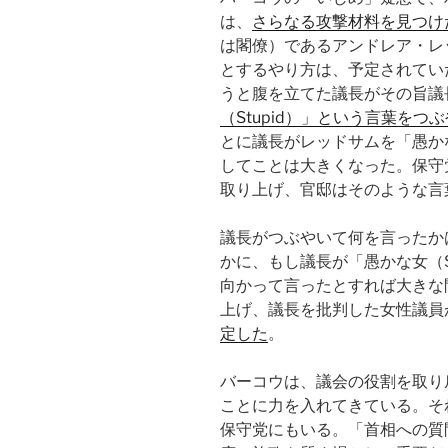
は、
さらなる攻撃材料を見つけ
は閣僚）であるアンドレア・レ
とするやり方は、予定されてい
うと腹を立てた議長がその旨議
（Stupid）」という言葉をつ
とに議長がレッドサムを「愚かな女
してことは大きくなった。保守
取り上げ、官邸はそのような言
議長がつぶやいて何を言ったか
かに、もし議長が「愚かな女（St
向かって言ったとすれば大きな
上げ、議長を批判した女性議員
定した
。
バーコウは、議会の役割を取り
ことに力を入れてきている。そ
保守党にもいる。「首相への質問（Prim