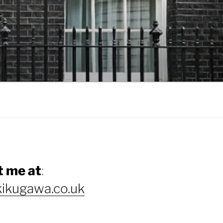
 me at
:
ikugawa.co.uk