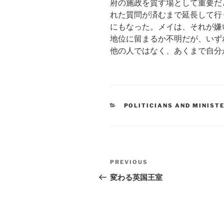
府の施政を質す場として重要だ
れた質問が済むまで延長して行
にもなった。メイは、それが嫌
地位に留まるか不明だが、いず
他の人ではなく、あくまで自分
CATEGORIES
POLITICIANS AND MINIST
Post
Previous
PREVIOUS
navigation
Post
変わる英国王室