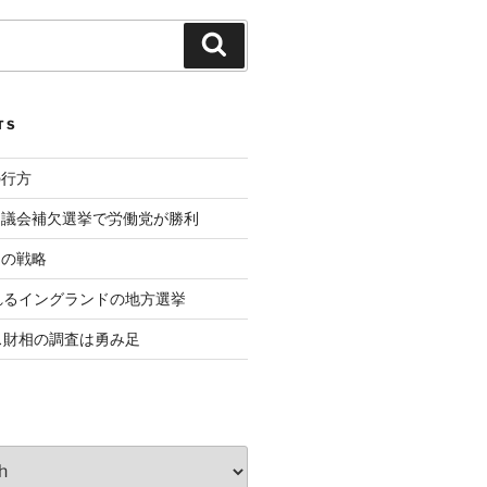
Search
TS
の行方
ド議会補欠選挙で労働党が勝利
相の戦略
れるイングランドの地方選挙
ス財相の調査は勇み足