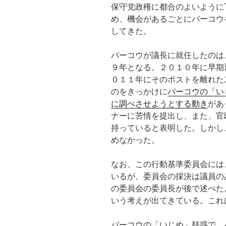
保守党政権に都合のよいように
め、機会があるごとにバーコウ
してきた。
バーコウが議長に就任したのは
９年となる。２０１０年に早期
０１１年にそのポストを離れた
のをきっかけに
バーコウの「い
に調べさせようとする動き
があ
ナーに苦情を提出し、また、官
持っていると表明した。しかし
めなかった。
なお、この行動基準委員会には
いるが、委員会の採決は議員の
の委員会の委員長が後で述べた
いう考えが出てきている。これ
バーコウの「いじめ」疑惑で、