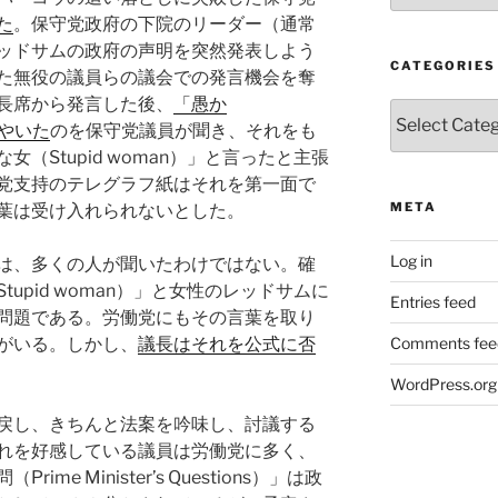
た
。保守党政府の下院のリーダー（通常
ッドサムの政府の声明を突然発表しよう
CATEGORIES
た無役の議員らの議会での発言機会を奪
長席から発言した後、
「愚か
Categories
ぶやいた
のを保守党議員が聞き、それをも
（Stupid woman）」と言ったと主張
党支持のテレグラフ紙はそれを第一面で
META
葉は受け入れられないとした。
Log in
は、多くの人が聞いたわけではない。確
upid woman）」と女性のレッドサムに
Entries feed
問題である。労働党にもその言葉を取り
Comments fee
がいる。しかし、
議長はそれを公式に否
WordPress.org
戻し、きちんと法案を吟味し、討議する
れを好感している議員は労働党に多く、
e Minister’s Questions）」は政