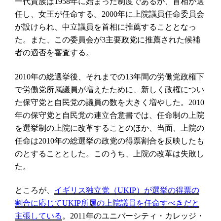
一代貴族は
年に始まった制度であるが、首相が選
1958
任し、女王が任命する。
年に上院議員任命委員会
2000
が設けられ、中立議員を首相に推薦することとなっ
た。また、この委員会が
主要政党に推薦された候補
3
者の適否を審査する。
年の総選挙後、それまでの
年間の労働党政権下
2010
13
で労働党所属議員が増えたために、新しく政権につい
た保守党と自民党の議員の数を大きく増やした。
2010
年の保守党と自民党の連立合意書では、任命制の上院
を選挙制の上院に改革することのほか、当面、上院の
任命は
年の総選挙の政党の得票割合を反映したも
2010
のとすることとした。このうち、上院の改革は失敗し
た。
ところが、
イギリス独立党（
UKIP
）が選挙の得票の
割合に応じて
UKIP
所属の上院議員を任命すべきだと
。
年のユニバーシティ・カレッジ・
主張している
2011