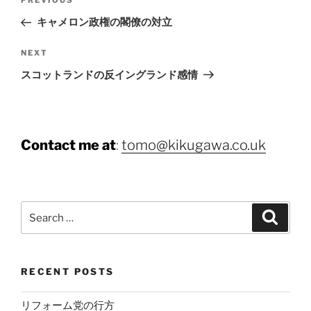
Previous
PREVIOUS
navigation
Post
キャメロン政権の閣僚の対立
Next
NEXT
Post
スコットランドの反イングランド感情
Contact me at
:
tomo@kikugawa.co.uk
Search
Search
for:
RECENT POSTS
リフォーム党の行方