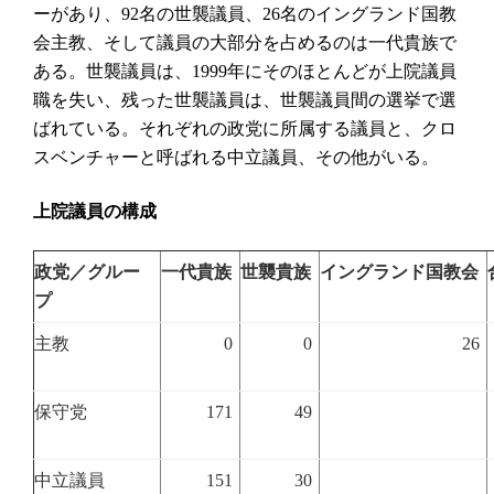
ーがあり、
名の世襲議員、
名のイングランド国教
92
26
会主教、そして議員の大部分を占めるのは一代貴族で
ある。世襲議員は、
年にそのほとんどが上院議員
1999
職を失い、残った世襲議員は、世襲議員間の選挙で選
ばれている。それぞれの政党に所属する議員と、クロ
スベンチャーと呼ばれる中立議員、その他がいる。
上院議員の構成
政党／グルー
一代貴族
世襲貴族
イングランド国教会
プ
主教
0
0
26
保守党
171
49
中立議員
151
30