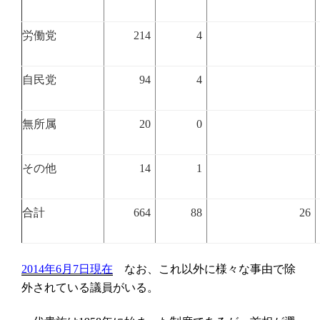
労働党
214
4
自民党
94
4
無所属
20
0
その他
14
1
合計
664
88
26
なお、これ以外に様々な事由で除
2014
年
6
月
7
日現在
外されている議員がいる。