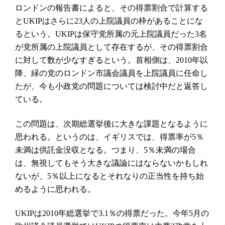
ロンドンの報告書によると、その得票割合で計算する
と
はさらに
人の上院議員の枠があることにな
UKIP
23
るという。
は保守党所属の元上院議員だった
名
UKIP
3
が党所属の上院議員として存在するが、その得票割合
に対して数が少なすぎるという。首相側は、
年以
2010
降、緑の党のロンドン市議会議員を上院議員に任命し
たが、今も小政党の問題については検討中だと返答し
ている。
この問題は、次期総選挙後に大きな課題となるように
思われる。というのは、イギリスでは、得票率が
％
5
未満は供託金没収となる。つまり、
％未満の場合
5
は、無視してもそう大きな議論にはならないかもしれ
ないが、
％以上になるとそれなりの正当性を持ち始
5
めるように思われる。
は
年総選挙で
％の得票だった。今年
月の
UKIP
2010
3.1
5