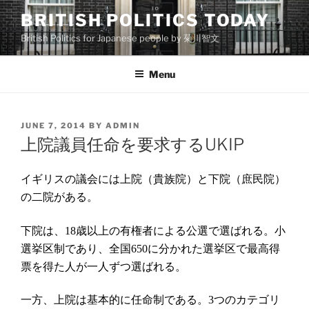
Skip
BRITISH POLITICS TODAY
to
British Politics for Japanese people by 菊川智文
content
Menu
POSTED
JUNE 7, 2014
BY
ADMIN
ON
上院議員任命を要求するUKIP
イギリスの議会には上院（貴族院）と下院（庶民院）
の二院がある。
下院は、
歳以上の有権者による公選で選ばれる。小
18
選挙区制であり、全国
に分かれた選挙区で最高得
650
票を得た人が一人ずつ選ばれる。
一方、上院は基本的に任命制である。
つのカテゴリ
3