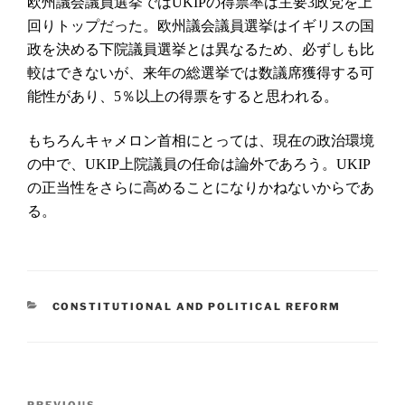
欧州議会議員選挙では
の得票率は主要
政党を上
UKIP
3
回りトップだった。欧州議会議員選挙はイギリスの国
政を決める下院議員選挙とは異なるため、必ずしも比
較はできないが、来年の総選挙では数議席獲得する可
能性があり、
％以上の得票をすると思われる。
5
もちろんキャメロン首相にとっては、現在の政治環境
の中で、
上院議員の任命は論外であろう。
UKIP
UKIP
の正当性をさらに高めることになりかねないからであ
る。
CATEGORIES
CONSTITUTIONAL AND POLITICAL REFORM
Post