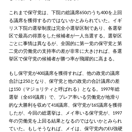
これまで保守党は、下院の総議席
のうち
を上回
650
400
る議席を獲得するのではないかとみられていた。イギ
リス下院の選挙制度は完全小選挙区制であり、各選挙
区で最高の得票をした候補者が一人当選する。選挙区
ごとに事情は異なるが、全国的に第一党の保守党と第
二党の労働党の支持率の差が非常に大きければ、各選
挙区で保守党の候補者が勝つ率が飛躍的に高まる。
もし保守党が
議席を獲得すれば、他の政党の議席
400
合計は
となり、保守党と他の政党の合計議席の差
250
は
（マジョリティと呼ばれる）となる。
年総
150
1997
選挙（全
議席）で、ブレア率いる労働党が地滑り
659
的な大勝利を収めて
議席、保守党が
議席を獲得
418
165
したが、今回の総選挙は、メイ率いる保守党が、
1997
年の労働党を上回る結果となるのではないかとみられ
ていた。もしそうなれば、メイは、保守党内の
強硬
EU