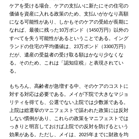
ケアを受ける場合、ケアの支払いに新たにその住宅の
価値を資産に入れる政策のため、支払いがかなり高額
になる可能性があり、しかもそのケアの受給が長期に
なれば、最後に残った
万ポンド（
万円）以外の
10
1450
すべてを失う可能性があるということである。イング
ランドの住宅の平均価値は、
万ポンド（
万円）
23
3300
だが、遺産の受益者の受け取る額はかなり少なくな
る。そのため、これは「認知症税」と表現されてい
る。
もちろん、高齢者が急増する中、そのケアのコストに
対する対応は必要である。メイが下院で大きなマジョ
リティを得ても、公選でない上院では少数派である。
上院は総選挙のマニフェストで謳われた政策には反対
しない慣例があり、これらの政策をマニフェストでは
っきりと明言しておけば上院での反対を防げるという
効果がある。ただし、メイは、
年までに財政を均
2025