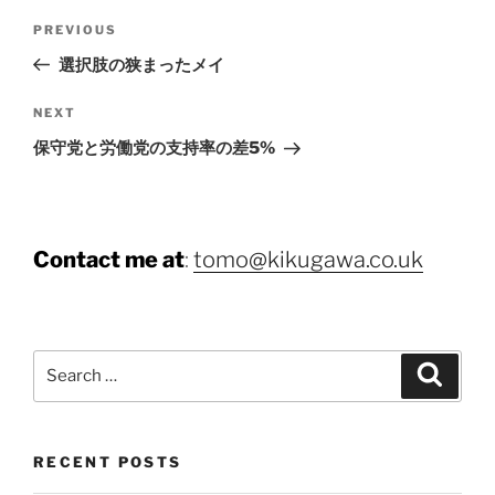
Post
Previous
PREVIOUS
navigation
Post
選択肢の狭まったメイ
Next
NEXT
Post
保守党と労働党の支持率の差5%
Contact me at
:
tomo@kikugawa.co.uk
Search
Search
for:
RECENT POSTS