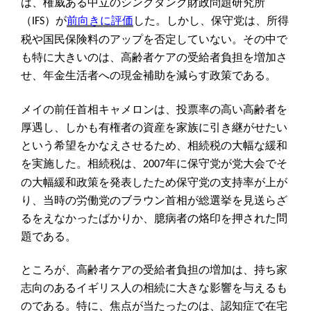
は、権威ある中立のシンクタンク財政問題研究所
（
）が
前向きに評価
した。しかし、保守党は、所得
IFS
税や国民保険料のアップを否定していない。その中で
も特に大きいのは、高齢者ケアの受給者負担を増加さ
せ、年金生活者への現金補助を減らす政策である。
メイの前任首相キャメロンは、投票率の高い高齢者を
厚遇し、しかも有権者の資産を家族に引き継がせたい
という希望をかなえさせるため、相続税の大幅な緩和
を実施した。相続税は、
年に保守党が党大会でそ
2007
の大幅緩和政策を発表したため保守党の支持率が上が
り、当時の労働党のブラウン首相が総選挙を見送らざ
るをえなかったばかりか、臆病者の烙印を押された問
題である。
ところが、高齢者ケアの受給者負担の増加は、持ち家
志向のあるイギリス人の相続に大きな影響を与えるも
のである。特に、焦点が当たったのは、認知症で在宅