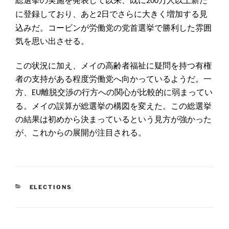
総選挙の実施を発表して以来、既に
万人以上新た
200
に登録しており、あと
日でさらに大きく増加する見
2
込みだ。コービンが労働党の党首選挙で勝利した雰囲
気を思い出させる。
この状況に加え、メイの高齢者福祉に疑問を持つ有権
者の支持がある程度労働党へ向かっているようだ。一
方、
離脱交渉の行方への関心が比較的に弱まってい
EU
る。メイの誤算が総選挙の構図を変えた。この総選挙
の結果は初めから決まっているという見方が強かった
が、これからの展開が注目される。
CATEGORIES
ELECTIONS