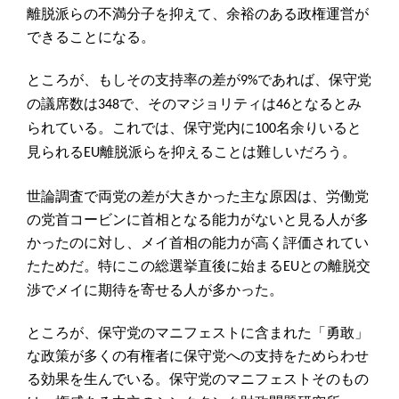
離脱派らの不満分子を抑えて、余裕のある政権運営が
できることになる。
ところが、もしその支持率の差が
であれば、保守党
9%
の議席数は
で、そのマジョリティは
となるとみ
348
46
られている。これでは、保守党内に
名余りいると
100
見られる
離脱派らを抑えることは難しいだろう。
EU
世論調査で両党の差が大きかった主な原因は、労働党
の党首コービンに首相となる能力がないと見る人が多
かったのに対し、メイ首相の能力が高く評価されてい
たためだ。特にこの総選挙直後に始まる
との離脱交
EU
渉でメイに期待を寄せる人が多かった。
ところが、保守党のマニフェストに含まれた「勇敢」
な政策が多くの有権者に保守党への支持をためらわせ
る効果を生んでいる。保守党のマニフェストそのもの