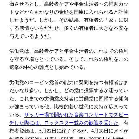
衡させるとし、高齢者ケアや年金生活者への補助カッ
トなどからもかなりの金額を国庫に入れられると計算
したようだ。しかし、その結果、有権者の「家」に対
する感情をいらだたせ、多くの有権者に大きな不安を
与えているようだ。
労働党は、高齢者ケアと年金生活者のこれまでの権利
を守る立場をとっている。そしてこれらの権利をこの
選挙の中心の論点とし始めている。
労働党のコービン党首の能力に疑問を持つ有権者はま
だかなり多い。しかし、どの党に投票するか迷ってい
た、これまでの労働党支持者に労働党に回帰する傾向
が強まっている他、比較的若い世代に支持が広まって
いる。
サッカー場で開かれた音楽コンサートでスピー
チした際には、ロックスター並みの歓迎を受けた
。有
権者登録は、
月
日に終了するが、
月
日にメイが
5
22
4
18