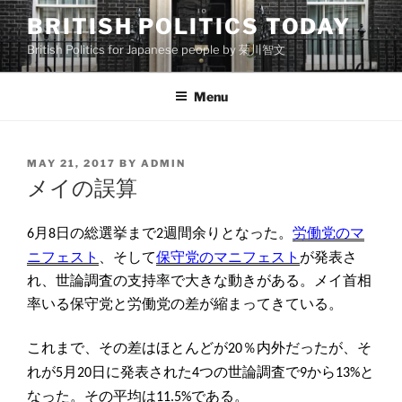
Skip
BRITISH POLITICS TODAY
to
British Politics for Japanese people by 菊川智文
content
Menu
POSTED
MAY 21, 2017
BY
ADMIN
ON
メイの誤算
月
日の総選挙まで
週間余りとなった。
労働党のマ
6
8
2
ニフェスト
、そして
保守党のマニフェスト
が発表さ
れ、世論調査の支持率で大きな動きがある。メイ首相
率いる保守党と労働党の差が縮まってきている。
これまで、その差はほとんどが
％内外だったが、そ
20
れが
月
日に発表された
つの世論調査で
から
と
5
20
4
9
13%
なった。その平均は
である。
11.5%