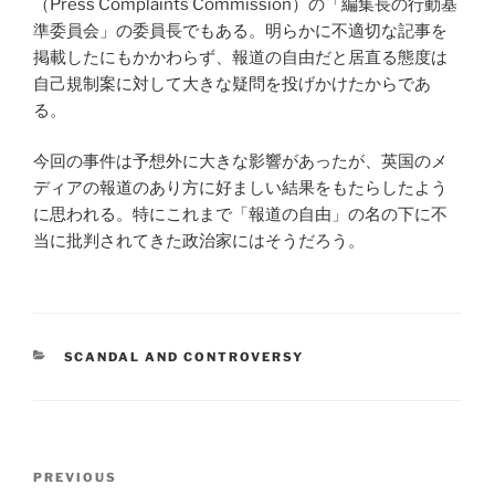
（Press Complaints Commission）の「編集長の行動基
準委員会」の委員長でもある。明らかに不適切な記事を
掲載したにもかかわらず、報道の自由だと居直る態度は
自己規制案に対して大きな疑問を投げかけたからであ
る。
今回の事件は予想外に大きな影響があったが、英国のメ
ディアの報道のあり方に好ましい結果をもたらしたよう
に思われる。特にこれまで「報道の自由」の名の下に不
当に批判されてきた政治家にはそうだろう。
CATEGORIES
SCANDAL AND CONTROVERSY
Post
Previous
PREVIOUS