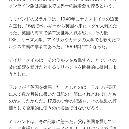
オンライン版は英語版で世界一の読者数を誇るという。
ミリバンドの父ラルフは、1940年にナチスドイツの迫害
を逃れ、16歳でベルギーから英国へ来たユダヤ人難民だ
った。英国の海軍で第二次世界大戦を戦い、その後、
LSE、リーズ大学、アメリカやカナダの大学でも教えたマ
ルクス主義の学者であった。1994年に亡くなった。
デイリーメイルは、そのラルフを攻撃することで、その
父の影響を受けたとするミリバンドを間接的に批判しよ
うとした。
ラルフが「英国を嫌悪した」としたのは、ラルフが英国
に来て数か月後に書いた日記の一節にそれとおぼしきも
のがあったからだ。17歳の少年の記述を、その生涯の評
価として否定的に使うのは妥当ではないだろう。
ミリバンドは、その記事に怒った。父は英国を愛してい
た、と主張した。デイリーメイルは、ミリバンドの反論