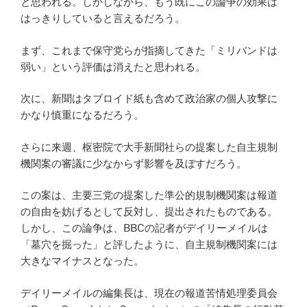
と思われる。しかしながら、もう既にこの論争の効果は
はっきりしていると言えるだろう。
まず、これまで保守党らが指摘してきた「ミリバンドは
弱い」という評価は消えたと思われる。
次に、新聞はタブロイド紙も含めて政治家の個人攻撃に
かなり慎重になるだろう。
さらに来週、枢密院で大手新聞社らの提案した自主規制
機関案の審議に少なからず影響を及ぼすだろう。
この案は、主要三党の提案した準公的規制機関案は報道
の自由を妨げるとして反対し、提出されたものである。
しかし、この論争は、BBCの記者がデイリーメイルは
「墓穴を掘った」と評したように、自主規制機関案には
大きなマイナスとなった。
デイリーメイルの編集長は、現在の報道苦情処理委員会