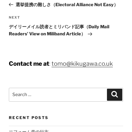
navigation
Post
選挙提携の難しさ（Electoral Alliance Not Easy）
Next
NEXT
Post
デイリーメイル読者とミリバンド記事（Daily Mail
Readers’ View on Miliband Article）
Contact me at
:
tomo@kikugawa.co.uk
Search
Search
for:
RECENT POSTS
リフォーム党の行方