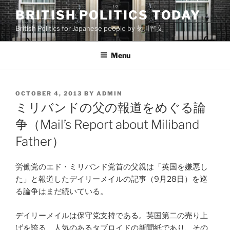
Skip
BRITISH POLITICS TODAY
to
British Politics for Japanese people by 菊川智文
content
Menu
POSTED
OCTOBER 4, 2013
BY
ADMIN
ON
ミリバンドの父の報道をめぐる論
争（Mail’s Report about Miliband
Father）
労働党のエド・ミリバンド党首の父親は「英国を嫌悪し
た」と報道したデイリーメイルの記事（9月28日）を巡
る論争はまだ続いている。
デイリーメイルは保守党支持である。英国第二の売り上
げを誇る、人気のあるタブロイドの新聞紙であり、その