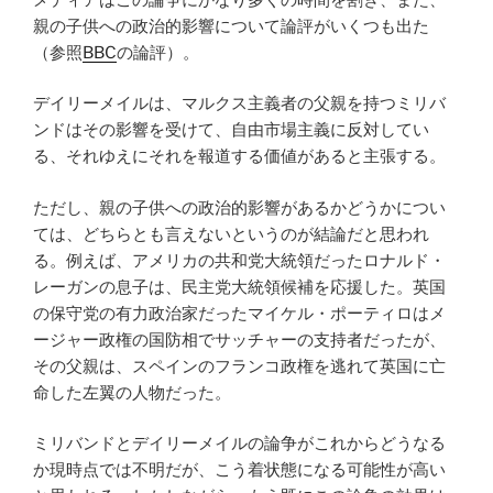
親の子供への政治的影響について論評がいくつも出た
（参照
BBC
の論評）。
デイリーメイルは、マルクス主義者の父親を持つミリバ
ンドはその影響を受けて、自由市場主義に反対してい
る、それゆえにそれを報道する価値があると主張する。
ただし、親の子供への政治的影響があるかどうかについ
ては、どちらとも言えないというのが結論だと思われ
る。例えば、アメリカの共和党大統領だったロナルド・
レーガンの息子は、民主党大統領候補を応援した。英国
の保守党の有力政治家だったマイケル・ポーティロはメ
ージャー政権の国防相でサッチャーの支持者だったが、
その父親は、スペインのフランコ政権を逃れて英国に亡
命した左翼の人物だった。
ミリバンドとデイリーメイルの論争がこれからどうなる
か現時点では不明だが、こう着状態になる可能性が高い