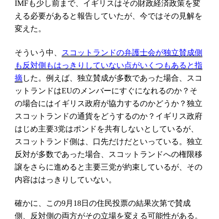
も少し前まで、イギリスはその財政経済政策を変
IMF
える必要があると報告していたが、今ではその見解を
変えた。
そういう中、
スコットランドの弁護士会が独立賛成側
も反対側もはっきりしていない点がいくつもあると指
した。例えば、独立賛成が多数であった場合、スコ
摘
ットランドは
のメンバーにすぐになれるのか？そ
EU
の場合にはイギリス政府が協力するのかどうか？独立
スコットランドの通貨をどうするのか？イギリス政府
はじめ主要
党はポンドを共有しないとしているが、
3
スコットランド側は、口先だけだといっている。独立
反対が多数であった場合、スコットランドへの権限移
譲をさらに進めると主要三党が約束しているが、その
内容ははっきりしていない。
確かに、この
月
日の住民投票の結果次第で賛成
9
18
側、反対側の両方がその立場を変える可能性がある。