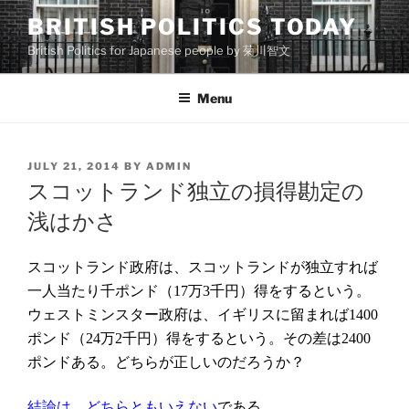
Skip
BRITISH POLITICS TODAY
to
British Politics for Japanese people by 菊川智文
content
Menu
POSTED
JULY 21, 2014
BY
ADMIN
ON
スコットランド独立の損得勘定の
浅はかさ
スコットランド政府は、スコットランドが独立すれば
一人当たり千ポンド（
万
千円）得をするという。
17
3
ウェストミンスター政府は、イギリスに留まれば
1400
ポンド（
万
千円）得をするという。その差は
24
2
2400
ポンドある。どちらが正しいのだろうか？
である。
結論は、どちらともいえない