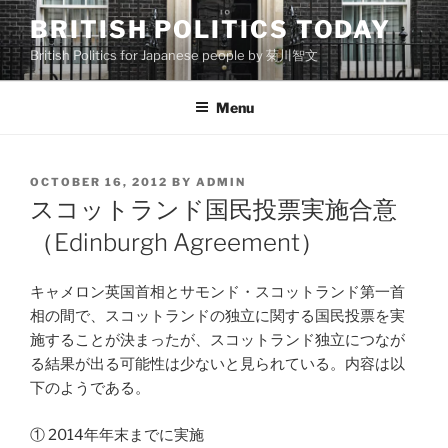
Skip
BRITISH POLITICS TODAY
to
British Politics for Japanese people by 菊川智文
content
Menu
POSTED
OCTOBER 16, 2012
BY
ADMIN
ON
スコットランド国民投票実施合意
（Edinburgh Agreement）
キャメロン英国首相とサモンド・スコットランド第一首
相の間で、スコットランドの独立に関する国民投票を実
施することが決まったが、スコットランド独立につなが
る結果が出る可能性は少ないと見られている。内容は以
下のようである。
① 2014年年末までに実施