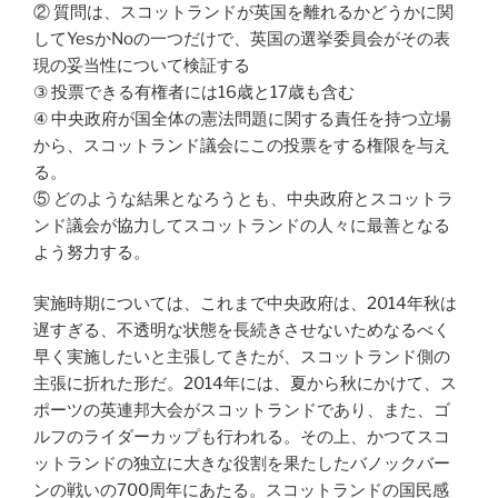
② 質問は、スコットランドが英国を離れるかどうかに関
してYesかNoの一つだけで、英国の選挙委員会がその表
現の妥当性について検証する
③ 投票できる有権者には16歳と17歳も含む
④ 中央政府が国全体の憲法問題に関する責任を持つ立場
から、スコットランド議会にこの投票をする権限を与え
る。
⑤ どのような結果となろうとも、中央政府とスコットラ
ンド議会が協力してスコットランドの人々に最善となる
よう努力する。
実施時期については、これまで中央政府は、2014年秋は
遅すぎる、不透明な状態を長続きさせないためなるべく
早く実施したいと主張してきたが、スコットランド側の
主張に折れた形だ。2014年には、夏から秋にかけて、ス
ポーツの英連邦大会がスコットランドであり、また、ゴ
ルフのライダーカップも行われる。その上、かつてスコ
ットランドの独立に大きな役割を果たしたバノックバー
ンの戦いの700周年にあたる。スコットランドの国民感