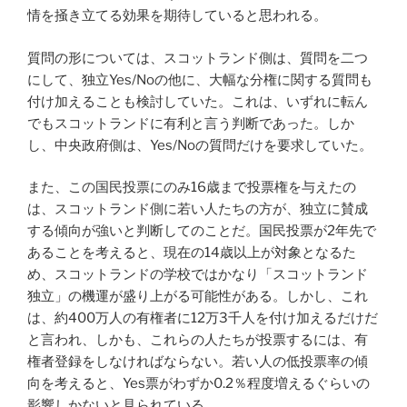
情を掻き立てる効果を期待していると思われる。
質問の形については、スコットランド側は、質問を二つ
にして、独立Yes/Noの他に、大幅な分権に関する質問も
付け加えることも検討していた。これは、いずれに転ん
でもスコットランドに有利と言う判断であった。しか
し、中央政府側は、Yes/Noの質問だけを要求していた。
また、この国民投票にのみ16歳まで投票権を与えたの
は、スコットランド側に若い人たちの方が、独立に賛成
する傾向が強いと判断してのことだ。国民投票が2年先で
あることを考えると、現在の14歳以上が対象となるた
め、スコットランドの学校ではかなり「スコットランド
独立」の機運が盛り上がる可能性がある。しかし、これ
は、約400万人の有権者に12万3千人を付け加えるだけだ
と言われ、しかも、これらの人たちが投票するには、有
権者登録をしなければならない。若い人の低投票率の傾
向を考えると、Yes票がわずか0.2％程度増えるぐらいの
影響しかないと見られている。