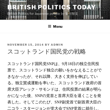
Skip
BRITISH POLITICS TODAY
to
British Politics for Japanese people by 菊川智文
content
Menu
POSTED
NOVEMBER 15, 2014
BY
ADMIN
ON
スコットランド国民党の戦略
スコットランド国民党
は、
月
日の独立住民投
SNP
9
18
票で、スコットランド独立の願いをかなえることがで
きなかったが、それ以降、大きく支持を伸ばしてい
る。独立賛成運動を率いた、スコットランド政府の首
席大臣アレック・サモンドは、住民投票の結果が明ら
かになった後、
の党首と首席大臣を退くことを発
SNP
表した。そしてこのたび、
副党首で副首席大臣の
SNP
二コラ・スタージョンが党大会で
党首に就任し、
SNP