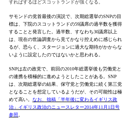
すればするほどスコットランドが強くなる。
サモンドの党首最後の演説で、次期総選挙の
の目
SNP
標は、下院のスコットランドの
議席の過半数を獲得
59
することと発言した。過半数、すなわち
議席以上
30
は、現在の世論調査から見てかなり控えめに感じられ
るが、恐らく、スタージョンに過大な期待がかからな
いように設定したのではないかと思われる。
は左の政党で、前回の
年総選挙後も労働党と
SNP
2010
の連携を積極的に進めようとしたことがある。
SNP
は、次期総選挙の結果、保守党と労働党に続く第三党
となることを想定しているようだが、その可能性は極
めて高い。
なお、拙稿「半年後に変わるイギリス政
治」イギリス政治のニュースレター
2014
年
11
月
1
日号
。
参照