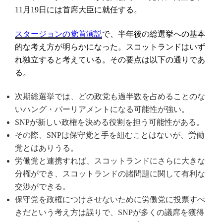
月
日には首席大臣に就任する。
11
19
で、半年後の総選挙への基本
スタージョンの党首演説
的な考え方が明らかになった。スコットランドはいず
れ独立すると考えている。その要点は以下の通りであ
る。
次期総選挙では、どの政党も過半数を占めることのな
いハング・パーリアメントになる可能性が強い。
が新しい政権を決める役割を担う可能性がある。
SNP
その際、
は保守党と手を組むことはないが、労働
SNP
党とはありうる。
労働党と連携すれば、スコットランドにさらに大きな
分権ができ、スコットランドの諸問題に関して有利な
交渉ができる。
保守党を政権につけさせないために労働党に投票すべ
きだという考え方は誤りで、
が多くの議席を獲得
SNP