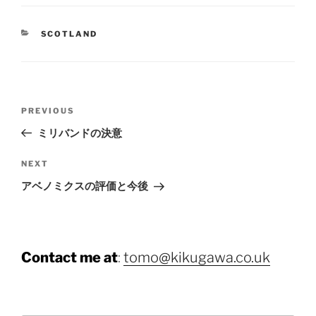
CATEGORIES
SCOTLAND
Post
Previous
PREVIOUS
navigation
Post
ミリバンドの決意
Next
NEXT
Post
アベノミクスの評価と今後
Contact me at
:
tomo@kikugawa.co.uk