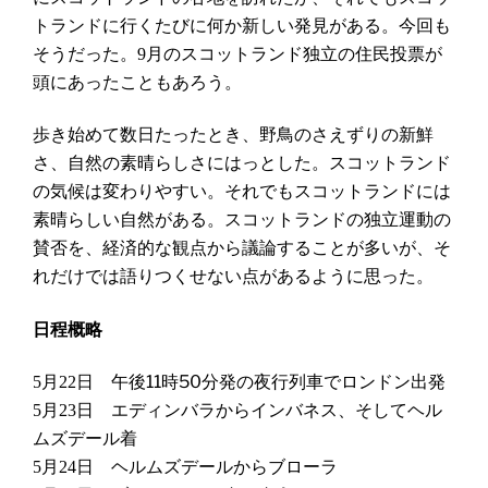
トランドに行くたびに何か新しい発見がある。今回も
そうだった。
月のスコットランド独立の住民投票が
9
頭にあったこともあろう。
歩き始めて数日たったとき、野鳥のさえずりの新鮮
さ、自然の素晴らしさにはっとした。スコットランド
の気候は変わりやすい。それでもスコットランドには
素晴らしい自然がある。スコットランドの独立運動の
賛否を、経済的な観点から議論することが多いが、そ
れだけでは語りつくせない点があるように思った。
日程概略
月
日
午後11時50分発の夜行列車でロンドン出発
5
22
月
日 エディンバラからインバネス、そしてヘル
5
23
ムズデール着
月
日 ヘルムズデールからブローラ
5
24