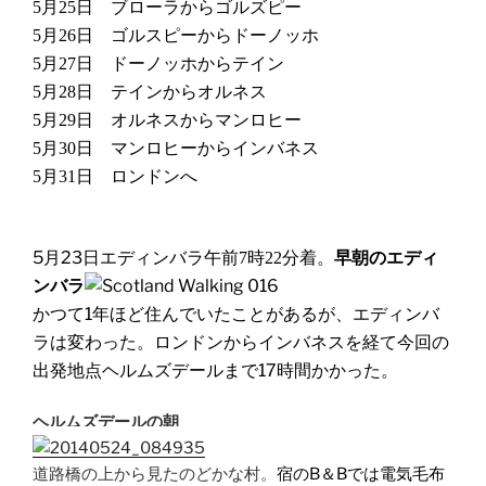
月
日 ブローラからゴルズピー
5
25
月
日 ゴルスピーからドーノッホ
5
26
月
日 ドーノッホからテイン
5
27
月
日 テインからオルネス
5
28
月
日 オルネスからマンロヒー
5
29
月
日 マンロヒーからインバネス
5
30
月
日 ロンドンへ
5
31
5月23日
エディンバラ午前
時
分着。
早朝
のエディ
7
22
ンバラ
かつて1年ほど住んでいたことがあるが、エディンバ
ラは変わった。
ロンドンからインバネスを経て今回の
出発地点ヘルムズデールまで17時間かかった。
ヘルムズデールの朝
道路橋の上から見たのどかな村。
宿のB＆Bでは電気毛布