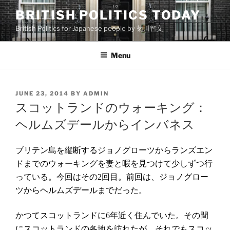
Skip
BRITISH POLITICS TODAY
to
British Politics for Japanese people by 菊川智文
content
Menu
POSTED
JUNE 23, 2014
BY
ADMIN
ON
スコットランドのウォーキング：
ヘルムズデールからインバネス
ブリテン島を縦断するジョノグローツからランズエン
ドまでのウォーキングを妻と暇を見つけて少しずつ行
っている。今回はその
回目。前回は、ジョノグロー
2
ツからヘルムズデールまでだった。
かつてスコットランドに
年近く住んでいた。その間
6
にスコットランドの各地を訪れたが、それでもスコッ