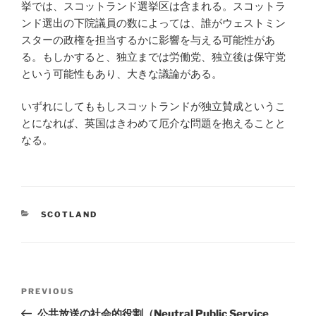
挙では、スコットランド選挙区は含まれる。スコットラ
ンド選出の下院議員の数によっては、誰がウェストミン
スターの政権を担当するかに影響を与える可能性があ
る。もしかすると、独立までは労働党、独立後は保守党
という可能性もあり、大きな議論がある。
いずれにしてももしスコットランドが独立賛成というこ
とになれば、英国はきわめて厄介な問題を抱えることと
なる。
CATEGORIES
SCOTLAND
Post
Previous
PREVIOUS
navigation
Post
公共放送の社会的役割（Neutral Public Service