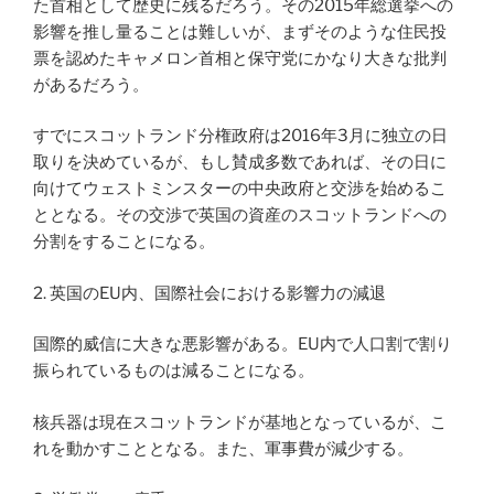
た首相として歴史に残るだろう。その2015年総選挙への
影響を推し量ることは難しいが、まずそのような住民投
票を認めたキャメロン首相と保守党にかなり大きな批判
があるだろう。
すでにスコットランド分権政府は2016年3月に独立の日
取りを決めているが、もし賛成多数であれば、その日に
向けてウェストミンスターの中央政府と交渉を始めるこ
ととなる。その交渉で英国の資産のスコットランドへの
分割をすることになる。
2. 英国のEU内、国際社会における影響力の減退
国際的威信に大きな悪影響がある。EU内で人口割で割り
振られているものは減ることになる。
核兵器は現在スコットランドが基地となっているが、こ
れを動かすこととなる。また、軍事費が減少する。