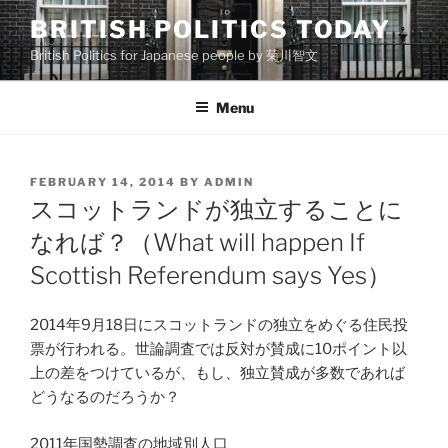
Skip
BRITISH POLITICS TODAY
to
British Politics for Japanese people by 菊川智文
content
Menu
POSTED
FEBRUARY 14, 2014
BY
ADMIN
ON
スコットランドが独立することに
なれば？（What will happen If
Scottish Referendum says Yes）
2014年9月18日にスコットランドの独立をめぐる住民投
票が行われる。世論調査では反対が賛成に10ポイント以
上の差をつけているが、もし、独立賛成が多数であれば
どうなるのだろうか？
2011年国勢調査の地域別人口