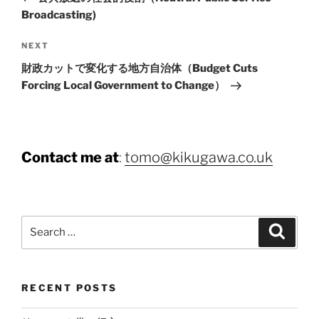
Broadcasting)
Next
NEXT
Post
財政カットで変化する地方自治体（Budget Cuts
Forcing Local Government to Change）
Contact me at
:
tomo@kikugawa.co.uk
Search
Search
for:
RECENT POSTS