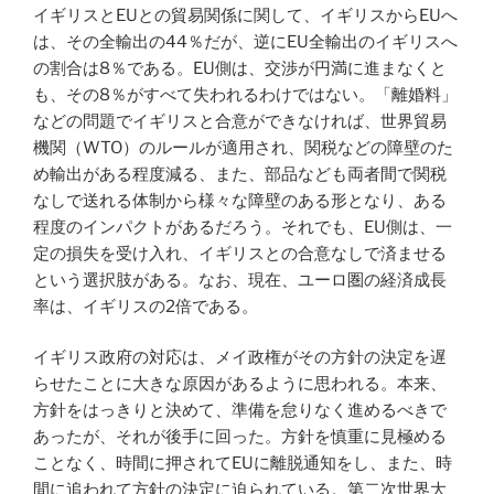
イギリスとEUとの貿易関係に関して、イギリスからEUへ
は、その全輸出の44％だが、逆にEU全輸出のイギリスへ
の割合は8％である。EU側は、交渉が円満に進まなくと
も、その8％がすべて失われるわけではない。「離婚料」
などの問題でイギリスと合意ができなければ、世界貿易
機関（WTO）のルールが適用され、関税などの障壁のた
め輸出がある程度減る、また、部品なども両者間で関税
なしで送れる体制から様々な障壁のある形となり、ある
程度のインパクトがあるだろう。それでも、EU側は、一
定の損失を受け入れ、イギリスとの合意なしで済ませる
という選択肢がある。なお、現在、ユーロ圏の経済成長
率は、イギリスの2倍である。
イギリス政府の対応は、メイ政権がその方針の決定を遅
らせたことに大きな原因があるように思われる。本来、
方針をはっきりと決めて、準備を怠りなく進めるべきで
あったが、それが後手に回った。方針を慎重に見極める
ことなく、時間に押されてEUに離脱通知をし、また、時
間に追われて方針の決定に迫られている。第二次世界大