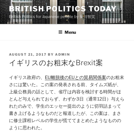
Skip
BRITISH POLITICS TODAY
to
British Politics for Japanese people by 菊川智文
content
Menu
POSTED
AUGUST 21, 2017
BY
ADMIN
ON
イギリスのお粗末なBrexit案
イギリス政府の、
EU離脱後のEUとの貿易関係案
のお粗末
さには驚いた。この案の発表される前、タイムズ紙が、
上級公務員の話として、省庁は内容を検討する時間がほ
とんど与えられておらず、わずか3日（通常12日）与えら
れたのみで、学生のエッセー提出のように切羽詰まって
書き上げるようなものだと報道したが、この案は、まさ
に修士課程レベルの学生が慌ててまとめたようなものの
ように思われた。