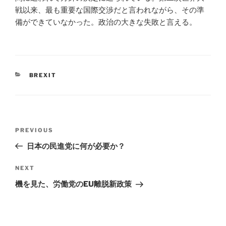
戦以来、最も重要な国際交渉だと言われながら、その準
備ができていなかった。政治の大きな失敗と言える。
CATEGORIES
BREXIT
Post
Previous
PREVIOUS
navigation
Post
日本の民進党に何が必要か？
Next
NEXT
Post
機を見た、労働党のEU離脱新政策