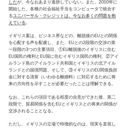
した
が、今なおあまり進捗していない。また、2010年に
開始した、各種の社会福祉手当をコンピュータで統合す
る
ユニバーサル・クレジットは、今なお多くの問題を抱
えている
。
イギリス案は、ビジネス界などの、離脱後のEUとの関係
を心配する声を配慮し、また、EUとの2段階の交渉の第
一段階の3つの主要項目、①EU離脱後のイギリスに住む
EU国民の権利とEU国に住むイギリス国民の権利、②アイ
ルランド島のアイルランド共和国とイギリスの北アイル
ランドとの国境問題、そして、③イギリスのEU関係負担
金に対する清算（いわゆる離婚料）に対応するために将
来の方向性を示すことが必要だったことは理解できる。
なお、これらの項目である程度の合意ができた後、第二
段階で、貿易関係を含むEUとイギリスとの将来の関係が
交渉されることとなる。
ただし、イギリスの立場で特徴的なのは、現実を直視し