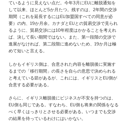
ているように見えない点だ。今年3月にEUに離脱通知を
して以来、ほとんど5か月たつ。残すのは、2年間の交渉
期間（これを延長するにはEU加盟国すべての同意が必
要）の内、19か月余。カナダとEUとの貿易交渉で見られ
るように、貿易交渉には10年程度はかかることを考えれ
ば、決して長い期間ではない。また、第一段階の交渉で
進展がなければ、第二段階に進めないため、19か月は極
めて短いと言える。
しかもイギリス側は、合意された内容を離脱後に実施す
るまでの「移行期間」の長さを自らの意思で決められる
と考えている節があるが、これには、イギリスとEU側が
合意する必要がある。
さらに、イギリス離脱後にビジネスが不安を持つのは、
EU側も同じである。すなわち、EU側も将来の関係をなる
べく早くはっきりとさせる必要がある。いつまでも交渉
の結果を待っているわけにはいかない。