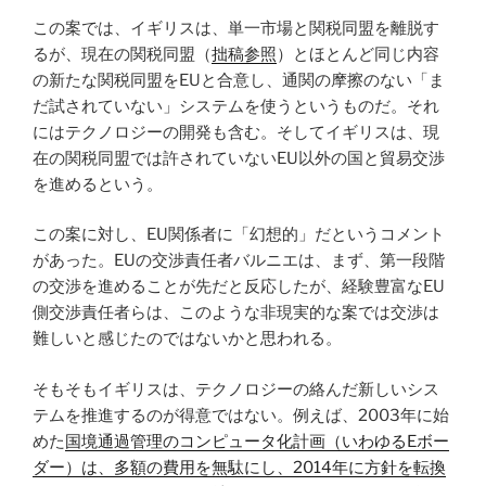
この案では、イギリスは、単一市場と関税同盟を離脱す
るが、現在の関税同盟（
拙稿参照
）とほとんど同じ内容
の新たな関税同盟をEUと合意し、通関の摩擦のない「ま
だ試されていない」システムを使うというものだ。それ
にはテクノロジーの開発も含む。そしてイギリスは、現
在の関税同盟では許されていないEU以外の国と貿易交渉
を進めるという。
この案に対し、EU関係者に「幻想的」だというコメント
があった。EUの交渉責任者バルニエは、まず、第一段階
の交渉を進めることが先だと反応したが、経験豊富なEU
側交渉責任者らは、このような非現実的な案では交渉は
難しいと感じたのではないかと思われる。
そもそもイギリスは、テクノロジーの絡んだ新しいシス
テムを推進するのが得意ではない。例えば、2003年に始
めた
国境通過管理のコンピュータ化計画（いわゆるEボー
ダー）は、多額の費用を無駄にし、2014年に方針を転換