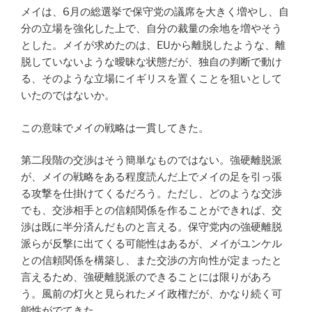
メイは、6月の総選挙で保守党の議席を大きく増やし、自
分の立場を強化した上で、自分の裁量の余地を増やそう
とした。メイが求めたのは、EUから離脱したような、離
脱していないような曖昧な状態だが、独自の判断で動け
る、そのような立場にイギリスを置くことを狙いとして
いたのではないか。
この意味でメイの戦略は一貫してきた。
第二段階の交渉はそう簡単なものではない。強硬離脱派
が、メイの戦略をある程度読んだ上でメイの足を引っ張
る攻撃を仕掛けてくるだろう。ただし、どのような交渉
でも、交渉相手との信頼関係を作ることができれば、交
渉は既に半分済んだものと言える。保守党内の強硬離脱
派らが反撃に出てくる可能性はあるが、メイがユンケル
との信頼関係を構築し、また交渉の方向性が定まったと
言えるため、強硬離脱派のできることには限りがあろ
う。風前の灯火と見られたメイ政権だが、かなり続く可
能性がでてきた。