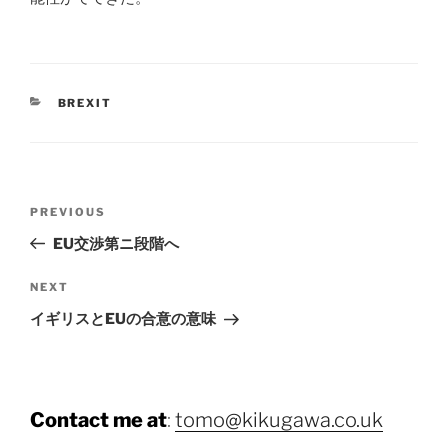
CATEGORIES
BREXIT
Post
Previous
PREVIOUS
navigation
Post
EU交渉第ニ段階へ
Next
NEXT
Post
イギリスとEUの合意の意味
Contact me at
:
tomo@kikugawa.co.uk