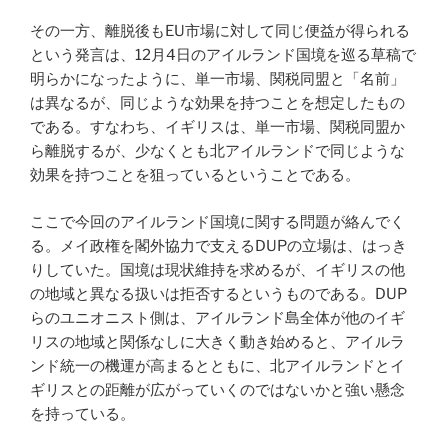
その一方、離脱後もEU市場に対して同じ便益が得られる
という発言は、12月4日のアイルランド国境を巡る草稿で
明らかになったように、単一市場、関税同盟と「名前」
は異なるが、同じような効果を持つことを想定したもの
である。すなわち、イギリスは、単一市場、関税同盟か
ら離脱するが、少なくとも北アイルランドで同じような
効果を持つことを狙っているということである。
ここで今回のアイルランド国境に関する問題が絡んでく
る。メイ政権を閣外協力で支えるDUPの立場は、はっき
りしていた。国境は現状維持を求めるが、イギリスの他
の地域と異なる扱いは拒否するというものである。DUP
らのユニオニスト側は、アイルランド島全体が他のイギ
リスの地域と関係なしに大きく動き始めると、アイルラ
ンド統一の機運が高まるとともに、北アイルランドとイ
ギリスとの距離が広がっていくのではないかと強い懸念
を持っている。