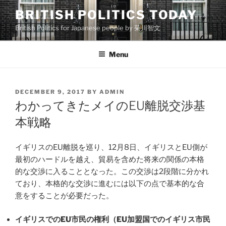
Skip
BRITISH POLITICS TODAY
to
British Politics for Japanese people by 菊川智文
content
Menu
POSTED
DECEMBER 9, 2017
BY
ADMIN
ON
わかってきたメイのEU離脱交渉基
本戦略
イギリスのEU離脱を巡り、12月8日、イギリスとEU側が
最初のハードルを越え、貿易を含めた将来の関係の本格
的な交渉に入ることとなった。この交渉は2段階に分かれ
ており、本格的な交渉に進むには以下の点で基本的な合
意をすることが必要だった。
イギリスでの
EU
市民の権利（
EU
加盟国でのイギリス市民