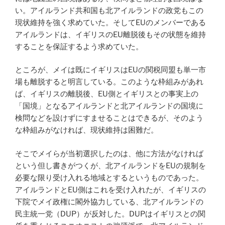
い。アイルランド共和国も北アイルランドの政党もこの
現状維持を強く求めていた。そしてEUのメンバーである
アイルランドは、イギリスのEU離脱後もその状態を維持
することを保証するよう求めていた。
ところが、メイは既にイギリスはEUの関税同盟も単一市
場も離脱すると明言している。このような枠組みがあれ
ば、イギリスの離脱後、EU側とイギリスとの事実上の
「国境」となるアイルランドと北アイルランドの国境に
検問などを設けずにすませることはできるが、そのよう
な枠組みがなければ、現状維持は困難だ。
そこでメイらが当初選択したのは、他に方法がなければ
という但し書きがつくが、北アイルランドをEUの規制を
必要な限り受け入れる地域とするというものであった。
アイルランドとEU側はこれを受け入れたが、イギリスの
下院でメイ政権に閣外協力している、北アイルランドの
民主統一党（DUP）が反対した。DUPはイギリスとの関