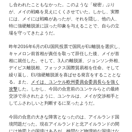
し合われたこともなかった。このような「秘密」ぶり
が、メイの戦略を見えにくくさせていた。しかし、実際
には、メイには戦略があったが、それを隠し、他の人、
特に強硬離脱派に誤った印象を与えることで、自らの立
場を守ってきたようだ。
昨年2016年6月のEU国民投票で国民がEU離脱を選択し、
キャメロン前首相が責任を取って辞任した後、メイが首
相に就任した。そして、3人の離脱派、ジョンソン外相、
デイビス離脱相、フォックス国際貿易相を任命。そして
繰り返し、EU強硬離脱派を喜ばせる発言をすることとな
る。また、
メイは、ユンケル欧州委員会委員長らを強く
攻撃
した。しかし、今回の合意前のユンケルらとの最終
交渉で示されたように、ユンケルは、メイが交渉相手と
してふさわしいと判断するに至ったようだ。
今回の合意の大きな障害となったのは、アイルランド国
境問題だった。現在アイルランドと北アイルランドの間
には地図上の国境はあるが、検問など物理的な国境はな