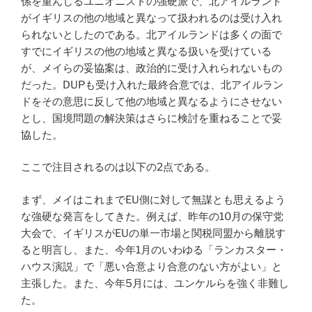
係を重んじるユニオニストの強硬派で、北アイルランド
がイギリスの他の地域と異なって扱われるのは受け入れ
られないとしたのである。北アイルランドは多くの面で
すでにイギリスの他の地域と異なる扱いを受けている
が、メイらの妥協案は、政治的に受け入れられないもの
だった。DUPも受け入れた最終合意では、北アイルラン
ドをその意思に反して他の地域と異なるようにさせない
とし、国境問題の解決策はさらに検討を重ねることで妥
協した。
ここで注目されるのは以下の2点である。
まず、メイはこれまでEU側に対して無謀とも思えるよう
な強硬な発言をしてきた。例えば、昨年の10月の保守党
大会で、イギリスがEUの単一市場と関税同盟から離脱す
ると明言し、また、今年1月のいわゆる「ランカスター・
ハウス演説」で「悪い合意より合意のない方がよい」と
主張した。また、今年5月には、ユンケルらを強く非難し
た。