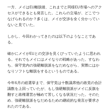
一方、メイはEU離脱後、これまでと同様EU市場へのアク
セスができるとも発言した。これらの立場が、どこでつ
なげられるのか？多くは、メイが交渉を全く分かってい
ないと見ていた。
しかし、今回わかってきたのは以下のようなことであ
る。
確かにメイがEUとの交渉を見くびっていたように思われ
る。それでもメイにはメイなりの戦略があった。すなわ
ち、保守党内の強硬離脱派をなだめながら、実際にはか
なりソフトな離脱をするというものである。
今年6月の総選挙まで、保守党は十数議席他の政党の合計
議数を上回っていたが、もし強硬離脱派がメイに反旗を
翻すと政権運営が極めて苦しくなる状況だった。そのた
め、強硬離脱派をなだめるための継続的な発言が要求さ
れたのである。