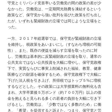
守党とミリバンド党首率いる労働党の間の政策の差が少
なかった。労働党は、一定期間光熱費を凍結するという
政策など、保守党から強い批判を浴びた政策を打ち出し
たが、いずれも緊縮財政の立場では同じような立場をと
った。
一方、２０１７年総選挙では、保守党が緊縮財政の立場
を維持し、税政策をあいまいにし（すなわち増税の可能
性）、また、既存の便益を減らす立場を取ったのに対
し、労働党は基本的に反緊縮財政の立場を取り、通常の
公共支出ではない公共投資を大幅に増やし、保守党政権
下で、実質ならびに事実上削減された福祉、教育、健康
医療などの財源を確保するため、保守党政権下で大幅に
下げた法人税を引き上げ、所得税ではトップ５%に増税
するなどとした。その政策には大学授業料の無料化も含
まれ、大学卒業後５万ポンド（約７００万円）以上の借
金を抱えると見られる多くの若者の負担を大幅に引き下
げるとし、労働党は、「少数ではなく多数のため」に働
き、「希望」を提供すると訴えた。つまり、保守党と労