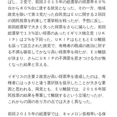
ばし、２党で、前回２０１５年の総選挙の得票率６０%
台から８０%台に達する状況となった。その一方、地域
政党を除いて第３党だった自民党はＥＵに関する２回目
の国民投票を約束して選挙戦を戦ったが、予想に反し、
前回総選挙で大きく失った得票をさらに減らした。前回
総選挙で１３%近い得票のあったイギリス独立党（ＵＫ
ＩＰ）は２%を下回った。ＵＫＩＰはもともとＥＵ離脱
を謳って設立された政党で、有権者の既成の政治に対す
る不満も吸収してかなり高い得票率を得たが、ＥＵ離脱
が決まり、さらにＵＫＩＰの不満票を惹きつける力が無
くなった結果と言える。
イギリスの主要２政党が高い得票率を達成したのは、有
権者にはっきりと違う選択肢を提示したことが大きな要
因と思われる。両党とも、ＥＵ離脱では、２０１６年国
民投票の結果を尊重して離脱するという立場だったが、
これからの国の在り方の点では大きく異なった。
前回２０１５年の総選挙では、キャメロン首相率いる保