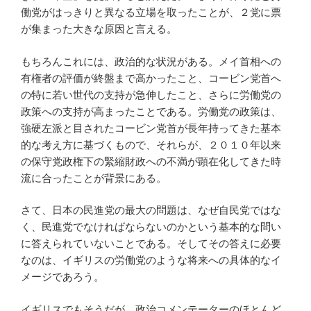
働党がはっきりと異なる立場を取ったことが、２党に票
が集まった大きな原因と言える。
もちろんこれには、政治的な状況がある。メイ首相への
有権者の評価が終盤まで高かったこと、コービン党首へ
の特に若い世代の支持が急伸したこと、さらに労働党の
政策への支持が高まったことである。労働党の政策は、
強硬左派と目されたコービン党首が長年持ってきた基本
的な考え方に基づくもので、それらが、２０１０年以来
の保守党政権下の緊縮財政への不満が顕在化してきた時
流に合ったことが背景にある。
さて、日本の民進党の最大の問題は、なぜ自民党ではな
く、民進党でなければならないのかという基本的な問い
に答えられていないことである。そしてその答えに必要
なのは、イギリスの労働党のような将来への具体的なイ
メージであろう。
イギリスでもそうだが、政治コメンテーターのほとんど