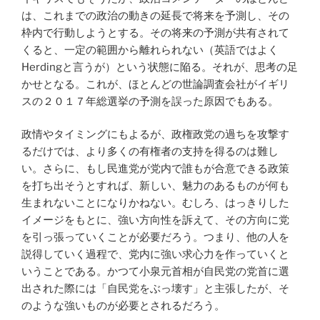
は、これまでの政治の動きの延長で将来を予測し、その
枠内で行動しようとする。その将来の予測が共有されて
くると、一定の範囲から離れられない（英語ではよく
Herdingと言うが）という状態に陥る。それが、思考の足
かせとなる。これが、ほとんどの世論調査会社がイギリ
スの２０１７年総選挙の予測を誤った原因でもある。
政情やタイミングにもよるが、政権政党の過ちを攻撃す
るだけでは、より多くの有権者の支持を得るのは難し
い。さらに、もし民進党が党内で誰もが合意できる政策
を打ち出そうとすれば、新しい、魅力のあるものが何も
生まれないことになりかねない。むしろ、はっきりした
イメージをもとに、強い方向性を訴えて、その方向に党
を引っ張っていくことが必要だろう。つまり、他の人を
説得していく過程で、党内に強い求心力を作っていくと
いうことである。かつて小泉元首相が自民党の党首に選
出された際には「自民党をぶっ壊す」と主張したが、そ
のような強いものが必要とされるだろう。