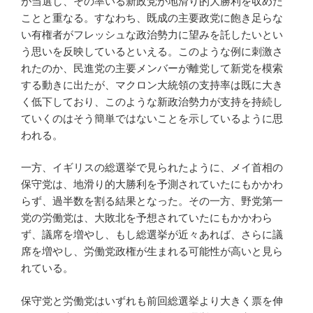
が当選し、その率いる新政党が地滑り的大勝利を収めた
ことと重なる。すなわち、既成の主要政党に飽き足らな
い有権者がフレッシュな政治勢力に望みを託したいとい
う思いを反映しているといえる。このような例に刺激さ
れたのか、民進党の主要メンバーが離党して新党を模索
する動きに出たが、マクロン大統領の支持率は既に大き
く低下しており、このような新政治勢力が支持を持続し
ていくのはそう簡単ではないことを示しているように思
われる。
一方、イギリスの総選挙で見られたように、メイ首相の
保守党は、地滑り的大勝利を予測されていたにもかかわ
らず、過半数を割る結果となった。その一方、野党第一
党の労働党は、大敗北を予想されていたにもかかわら
ず、議席を増やし、もし総選挙が近々あれば、さらに議
席を増やし、労働党政権が生まれる可能性が高いと見ら
れている。
保守党と労働党はいずれも前回総選挙より大きく票を伸