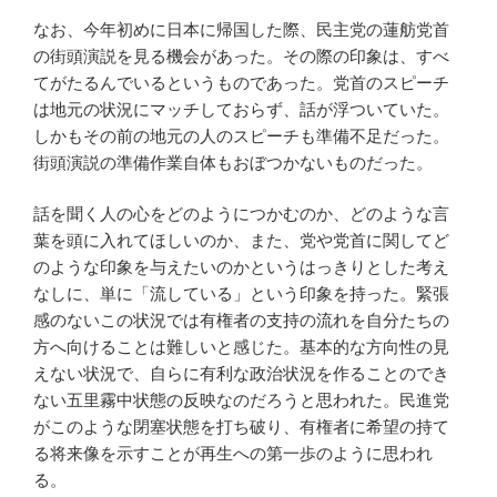
なお、今年初めに日本に帰国した際、民主党の蓮舫党首
の街頭演説を見る機会があった。その際の印象は、すべ
てがたるんでいるというものであった。党首のスピーチ
は地元の状況にマッチしておらず、話が浮ついていた。
しかもその前の地元の人のスピーチも準備不足だった。
街頭演説の準備作業自体もおぼつかないものだった。
話を聞く人の心をどのようにつかむのか、どのような言
葉を頭に入れてほしいのか、また、党や党首に関してど
のような印象を与えたいのかというはっきりとした考え
なしに、単に「流している」という印象を持った。緊張
感のないこの状況では有権者の支持の流れを自分たちの
方へ向けることは難しいと感じた。基本的な方向性の見
えない状況で、自らに有利な政治状況を作ることのでき
ない五里霧中状態の反映なのだろうと思われた。民進党
がこのような閉塞状態を打ち破り、有権者に希望の持て
る将来像を示すことが再生への第一歩のように思われ
る。