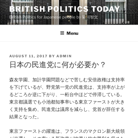
Skip
BRITISH POLITICS TODAY
to
British Politics for Japanese people by 菊川智文
content
Menu
POSTED
AUGUST 11, 2017
BY
ADMIN
ON
日本の民進党に何が必要か？
森友学園、加計学園問題などで苦しむ安倍政権は支持率
を下げているが、野党第一党の民進党は、支持率が上が
るどころか逆に下がり、一桁台中ほどで停滞している。
東京都議選でも小池都知事率いる東京ファーストが大き
く支持を集め、民進党は議席を減らし、党首が辞任する
結果となった。
東京ファーストの躍進は、フランスのマクロン新大統領