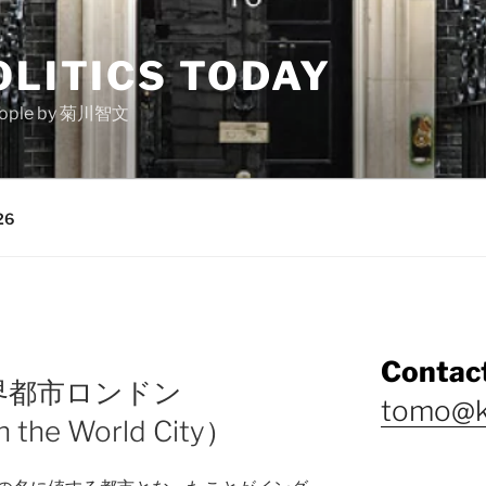
OLITICS TODAY
e people by 菊川智文
26
Contact
界都市ロンドン
tomo@k
 the World City）