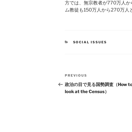
方では、無宗教者が770万人か
ム教徒も150万人から270万
CATEGORIES
SOCIAL ISSUES
Post
Previous
PREVIOUS
navigation
Post
政治の目で見る国勢調査（How t
look at the Census）