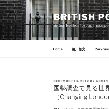
Skip
to
BRITISH P
content
British Politics for Japanes
Home
菊川智文
Parkrun
POSTED
DECEMBER 13, 2012
BY
ADMIN
ON
国勢調査で見る世
（Changing London