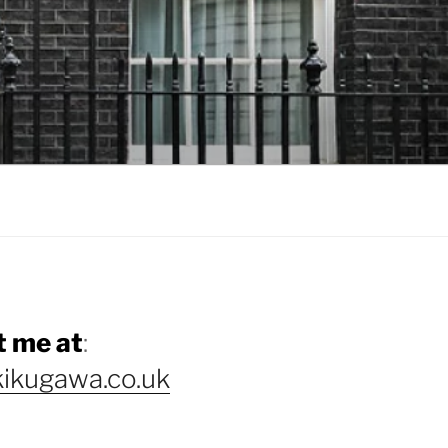
 me at
:
ikugawa.co.uk