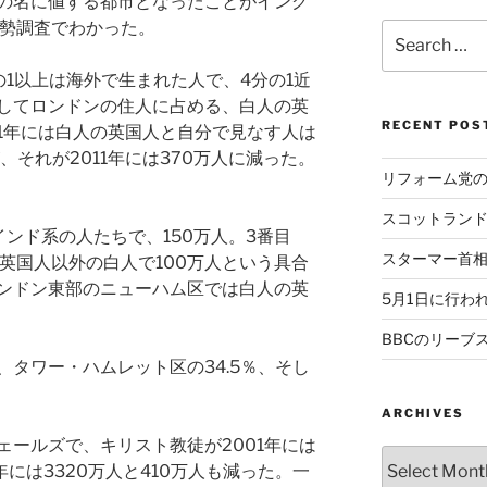
の名に値する都市となったことがイング
国勢調査でわかった。
Search
for:
1以上は海外で生まれた人で、4分の1近
してロンドンの住人に占める、白人の英
RECENT POS
01年には白人の英国人と自分で見なす人は
、それが2011年には370万人に減った。
リフォーム党
スコットラン
ンド系の人たちで、150万人。3番目
スターマー首
、英国人以外の白人で100万人という具合
ンドン東部のニューハム区では白人の英
5月1日に行わ
BBCのリーブ
タワー・ハムレット区の34.5％、そし
ARCHIVES
ェールズで、キリスト教徒が2001年には
Archives
1年には3320万人と410万人も減った。一