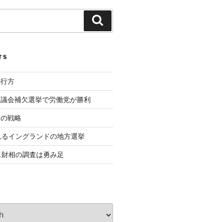
Search
TS
の行方
ド議会補欠選挙で労働党が勝利
相の戦略
れるイングランドの地方選挙
ス財相の調査は勇み足