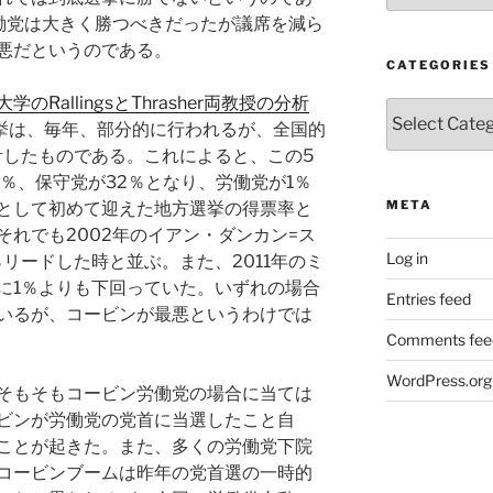
働党は大きく勝つべきだったが議席を減ら
悪だというのである。
CATEGORIES
学のRallingsとThrasher両教授の分析
Categories
選挙は、毎年、部分的に行われるが、全国的
計したものである。これによると、この5
％、保守党が32％となり、労働党が1％
META
として初めて迎えた地方選挙の得票率と
れでも2002年のイアン・ダンカン=ス
Log in
リードした時と並ぶ。また、2011年のミ
に1％よりも下回っていた。いずれの場合
Entries feed
いるが、コービンが最悪というわけでは
Comments fee
WordPress.org
そもそもコービン労働党の場合に当ては
ビンが労働党の党首に当選したこと自
ことが起きた。また、多くの労働党下院
コービンブームは昨年の党首選の一時的