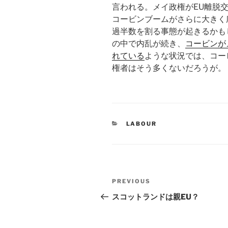
言われる。メイ政権がEU離脱
コービンブームがさらに大きく
過半数を割る事態が起きるかも
の中で内乱が続き、
コービンが
れている
ような状況では、コー
権者はそう多くないだろうが。
CATEGORIES
LABOUR
Post
Previous
PREVIOUS
navigation
Post
スコットランドは親EU？