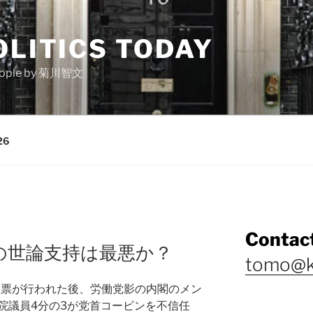
OLITICS TODAY
e people by 菊川智文
26
Contact
の世論支持は最悪か？
tomo@k
投票が行われた後、労働党影の内閣のメン
院議員4分の3が党首コービンを不信任