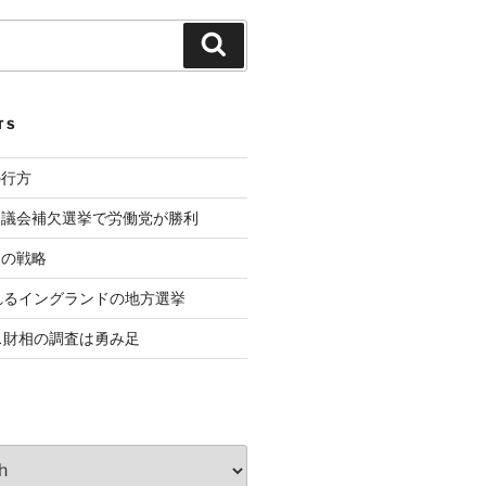
Search
TS
の行方
ド議会補欠選挙で労働党が勝利
相の戦略
れるイングランドの地方選挙
ス財相の調査は勇み足