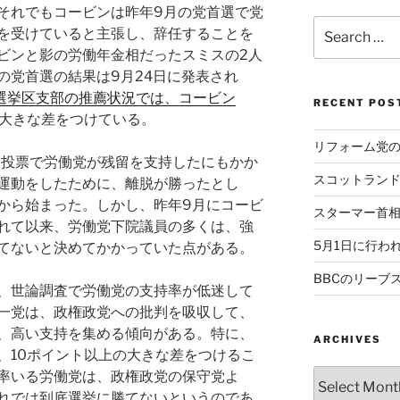
それでもコービンは昨年9月の党首選で党
Search
を受けていると主張し、辞任することを
for:
ビンと影の労働年金相だったスミスの2人
の党首選の結果は9月24日に発表され
の選挙区支部の推薦状況では、コービン
RECENT POS
大きな差をつけている。
リフォーム党
民投票で労働党が残留を支持したにもかか
スコットラン
運動をしたために、離脱が勝ったとし
から始まった。しかし、昨年9月にコービ
スターマー首
れて以来、労働党下院議員の多くは、強
5月1日に行わ
てないと決めてかかっていた点がある。
BBCのリーブ
、世論調査で労働党の支持率が低迷して
一党は、政権政党への批判を吸収して、
、高い支持を集める傾向がある。特に、
ARCHIVES
、10ポイント以上の大きな差をつけるこ
Archives
率いる労働党は、政権政党の保守党よ
れでは到底選挙に勝てないというのであ