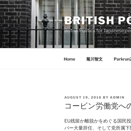
Skip
to
BRITISH P
content
British Politics for Japanes
Home
菊川智文
Parkrun
POSTED
AUGUST 19, 2016
BY
ADMIN
ON
コービン労働党へ
EU残留か離脱かをめぐる国民
バー大量辞任、そして党所属下