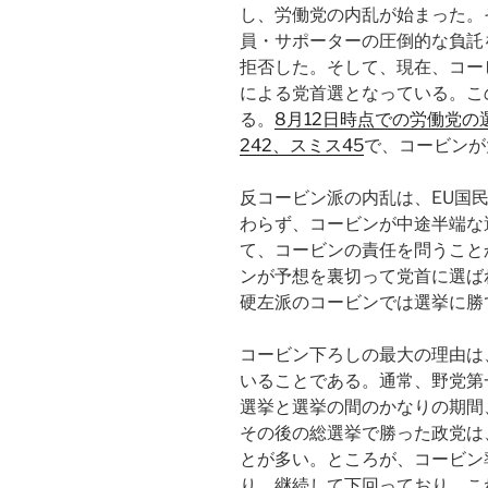
し、労働党の内乱が始まった。
員・サポーターの圧倒的な負託
拒否した。そして、現在、コー
による党首選となっている。こ
る。
8月12日時点での労働党
242、スミス45
で、コービンが
反コービン派の内乱は、EU国
わらず、コービンが中途半端な
て、コービンの責任を問うこと
ンが予想を裏切って党首に選ば
硬左派のコービンでは選挙に勝
コービン下ろしの最大の理由は
いることである。通常、野党第
選挙と選挙の間のかなりの期間
その後の総選挙で勝った政党は
とが多い。ところが、コービン
り、継続して下回っており、こ