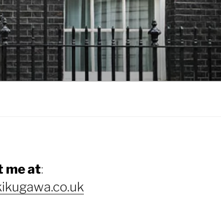
 me at
:
ikugawa.co.uk